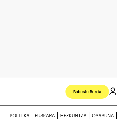
Babestu Berria
POLITIKA
EUSKARA
HEZKUNTZA
OSASUNA