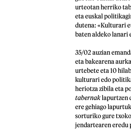
urteotan herriko ta
eta euskal politikagi
dutena: «Kulturari et
baten aldeko lanari e
35/02 auzian emanda
eta bakearena aurk
urtebete eta 10 hila
kulturari edo politi
heriotza zibila eta p
tabernak
lapurtzen 
ere gehiago lapurtuk
sorturiko gure txoko
jendartearen eredu 