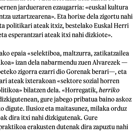
bernen jardueraren ezaugarria: «euskal kultura
ntza uztartzearena». Eta horixe dela zigortu nahi
a politikari ateak itxiz, bestelako Euskal Herri
ta esperantzari ateak itxi nahi dizkiote».
ko epaia «selektiboa, maltzurra, zatikatzailea
akoa» izan dela nabarmendu zuen Alvarezek —
beteko zigorra ezarri dio Gorenak berari—, eta
kari ateak ixterakoan «sektore sozial horren
olitikoa» bilatzen dela. «Horregatik,
herriko
dizkigutenean, gure jabego pribatua baino askoz
o digute. Ilusioz eta maitasunez, milaka orduz
ak dira itxi nahi dizkigutenak. Gure
praktikoa erakusten dutenak dira zapuztu nahi