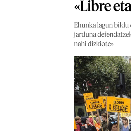
«Libre eta
Ehunka lagun bildu d
jarduna defendatzeko
nahi dizkiote»