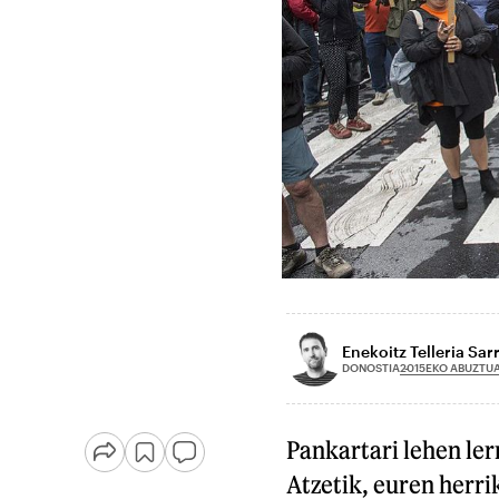
Enekoitz Telleria Sarr
2015EKO ABUZTU
DONOSTIA
Pankartari lehen ler
Atzetik, euren herri