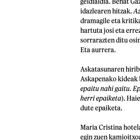
geldialdia. Beñat G
idazlearen hitzak.
Az
dramagile eta kritika
hartuta josi eta err
sorrarazten ditu os
Eta aurrera.
Askatasunaren hirib
Askapenako kideak b
epaitu nahi gaitu. E
herri epaiketa
). Hai
dute epaiketa.
Maria Cristina hotela
egin zuen kamioitxo