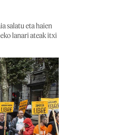
a salatu eta haien
ko lanari ateak itxi