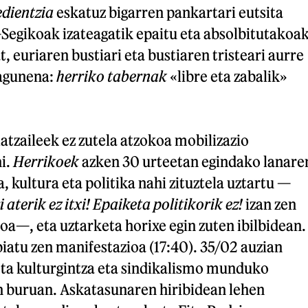
dientzia
eskatuz bigarren pankartari eutsita
Segikoak izateagatik epaitu eta absolbitutakoa
, euriaren bustiari eta bustiaren tristeari aurre
lagunena:
herriko tabernak
«libre eta zabalik»
latzaileek ez zutela atzokoa mobilizazio
i.
Herrikoek
azken 30 urteetan egindako lanare
la, kultura eta politika nahi zituztela uztartu —
 aterik ez itxi! Epaiketa politikorik ez!
izan zen
oa—, eta uztarketa horixe egin zuten ibilbidean.
iatu zen manifestazioa (17:40). 35/02 auzian
eta kulturgintza eta sindikalismo munduko
 buruan. Askatasunaren hiribidean lehen