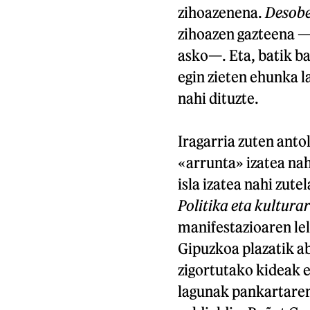
zihoazenena.
Desobe
zihoazen gazteena —
asko—. Eta, batik bat
egin zieten ehunka 
nahi dituzte.
Iragarria zuten anto
«arrunta» izatea nah
isla izatea nahi zute
Politika eta kulturari
manifestazioaren lel
Gipuzkoa plazatik ab
zigortutako kideak 
lagunak pankartaren