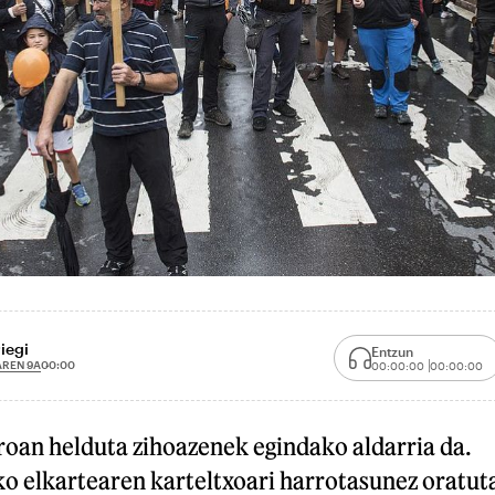
iegi
Entzun
AREN 9A
00:00
00:00:00
00:00:00
roan helduta zihoazenek egindako aldarria da.
ko elkartearen karteltxoari harrotasunez oratut