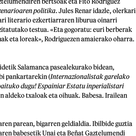
aztelumendiren bertsoak eta Fito Rodriguez
enarioaren politika
. Jules Renar idazle, olerkari
ri literario ezkertiarraren liburua oinarri
ezitatutako testua. «Eta gogoratu: euri berberak
inak eta loreak», Rodriguezen amaierako oharra.
idetik Salamanca pasealekurako bidean,
i pankartarekin (
Internazionalistak garelako
paituko dugu! Espainiar Estatu inperialistari
en aldeko txaloak eta oihuak. Babesa. Irailean
ren parean, bigarren geldialdia. Ibilbide guztia
aren babesetik Unai eta Beñat Gaztelumendi