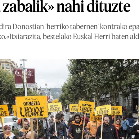
 zabalik» nahi dituzte
ira Donostian 'herriko tabernen' kontrako epai
.«Itxiarazita, bestelako Euskal Herri baten alde