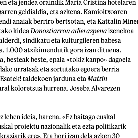
en eta jendea oraindik Maria Cristina hotelaren
garren geldialdia, eta azkena. Kamioitxoaren
ndi anaiak berriro bertsotan, eta Kattalin Mine
tako kidea
Donostiarron adierazpena
izenekoa
alderdi, sindikatu eta kulturgileren babesa
a. 1.000 atxikimendutik gora izan dituena.
 besteak beste, epaia «tokiz kanpo» dagoela
dako urratsak eta sortutako egoera berria
 Esatek! taldekoen jarduna eta
Mattin
ral koloretsua hurrena. Joseba Alvarezen
z lehen ideia, harena. «Ez baitago euskal
skal proiektu nazionalik eta ezta politikarik
aziarik ere». Eta hori izan dela azken 30