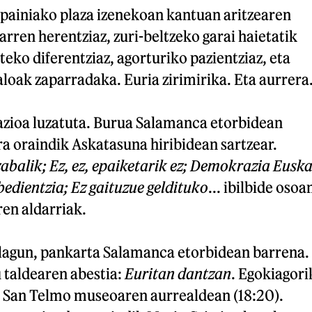
spainiako plaza izenekoan kantuan aritzearen
arren herentziaz, zuri-beltzeko garai haietatik
teko diferentziaz, agorturiko pazientziaz, eta
loak zaparradaka. Euria zirimirika. Eta aurrera
zioa luzatuta. Burua Salamanca etorbidean
ra oraindik Askatasuna hiribidean sartzear.
zabalik; Ez, ez, epaiketarik ez; Demokrazia Euska
edientzia; Ez gaituzue geldituko
... ibilbide osoa
ren aldarriak.
lagun, pankarta Salamanca etorbidean barrena.
 taldearen abestia:
Euritan dantzan
. Egokiagori
 San Telmo museoaren aurrealdean (18:20).