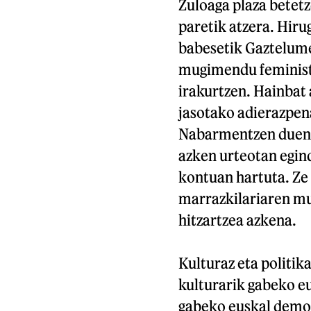
Zuloaga plaza betetz
paretik atzera. Hiru
babesetik Gaztelume
mugimendu feminis
irakurtzen. Hainbat 
jasotako adierazpen
Nabarmentzen duena,
azken urteotan egin
kontuan hartuta. Ze
marrazkilariaren mu
hitzartzea azkena.
Kulturaz eta politika
kulturarik gabeko eu
gabeko euskal demokr