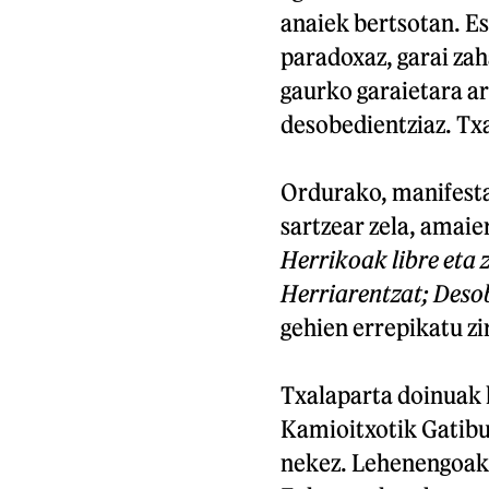
anaiek bertsotan. E
paradoxaz, garai zah
gaurko garaietara ar
desobedientziaz. Txa
Ordurako, manifesta
sartzear zela, amaie
Herrikoak libre eta 
Herriarentzat; Desob
gehien errepikatu zi
Txalaparta doinuak 
Kamioitxotik Gatibu
nekez. Lehenengoak