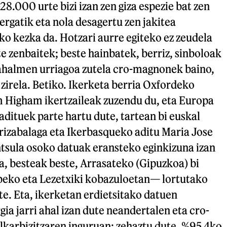
8.000 urte bizi izan zen giza espezie bat zen
ergatik eta nola desagertu zen jakitea
o kezka da. Hotzari aurre egiteko ez zeudela
e zenbaitek; beste hainbatek, berriz, sinboloak
ahalmen urriagoa zutela cro-magnonek baino,
 zirela. Betiko. Ikerketa berria Oxfordeko
 Higham ikertzaileak zuzendu du, eta Europa
dituek parte hartu dute, tartean bi euskal
rrizabalaga eta Ikerbasqueko aditu Maria Jose
intsula osoko datuak eransteko eginkizuna izan
ta, besteak beste, Arrasateko (Gipuzkoa) bi
eko eta Lezetxiki kobazuloetan— lortutako
te. Eta, ikerketan erdietsitako datuen
gia jarri ahal izan dute neandertalen eta cro-
karbizitzaren inguruan: zehaztu dute, %95,4ko