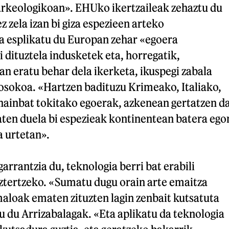
arkeologikoan». EHUko ikertzaileak zehaztu du
z zela izan bi giza espezieen arteko
na esplikatu du Europan zehar «egoera
 dituztela indusketek eta, horregatik,
n eratu behar dela ikerketa, ikuspegi zabala
 osokoa. «Hartzen badituzu Krimeako, Italiako,
 hainbat tokitako egoerak, azkenean gertatzen d
aten duela bi espezieak kontinentean batera ego
a urtetan».
arrantzia du, teknologia berri bat erabili
ztertzeko. «Sumatu dugu orain arte emaitza
aloak ematen zituzten lagin zenbait kutsatuta
du du Arrizabalagak. «Eta aplikatu da teknologia