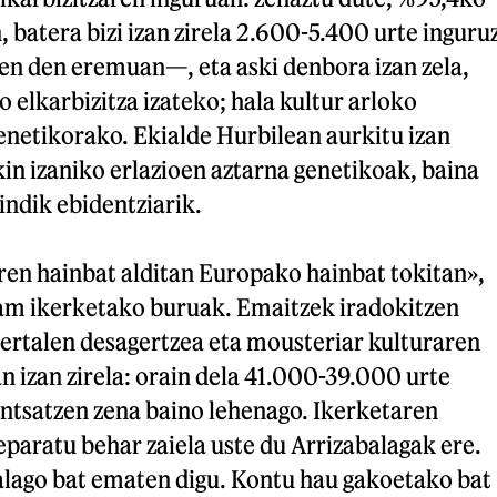
, batera bizi izan zirela 2.600-5.400 urte inguru
en den eremuan—, eta aski denbora izan zela,
o elkarbizitza izateko; hala kultur arloko
enetikorako. Ekialde Hurbilean aurkitu izan
in izaniko erlazioen aztarna genetikoak, baina
ndik ebidentziarik.
ren hainbat alditan Europako hainbat tokitan»,
am ikerketako buruak. Emaitzek iradokitzen
dertalen desagertzea eta mousteriar kulturaren
n izan zirela: orain dela 41.000-39.000 urte
entsatzen zena baino lehenago. Ikerketaren
eparatu behar zaiela uste du Arrizabalagak ere.
alago bat ematen digu. Kontu hau gakoetako bat