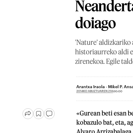
Neanderta
doiago
'Nature' aldizkariko
historiaurreko aldi
zirenekoa. Egile tald
Arantxa Iraola - Mikel P. Ans
2014KO ABUZTUAREN 21A
00:00
«Gurean beti esan b
kobazulo bat, eta, ag
Alvaro Arrizabalag