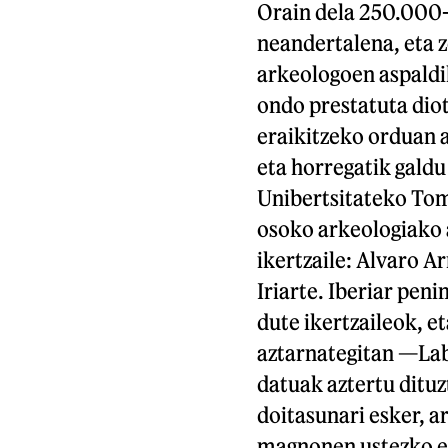
Orain dela 250.000-2
neandertalena, eta z
arkeologoen aspaldik
ondo prestatuta diot
eraikitzeko orduan 
eta horregatik galdu
Unibertsitateko Tom
osoko arkeologiako a
ikertzaile: Alvaro A
Iriarte. Iberiar pen
dute ikertzaileok, e
aztarnategitan —Lab
datuak aztertu dituz
doitasunari esker, ar
magnonen ustezko el