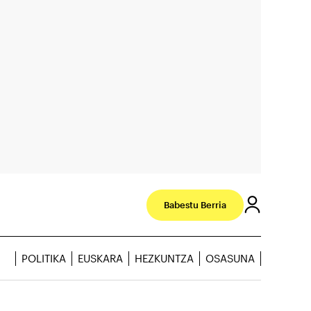
Babestu Berria
POLITIKA
EUSKARA
HEZKUNTZA
OSASUNA