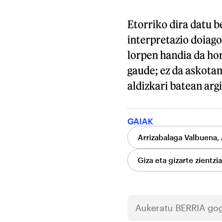
Etorriko dira datu b
interpretazio doiago
lorpen handia da hor
gaude; ez da askotan
aldizkari batean arg
GAIAK
Arrizabalaga Valbuena, 
Giza eta gizarte zientzi
Aukeratu
BERRIA
gog