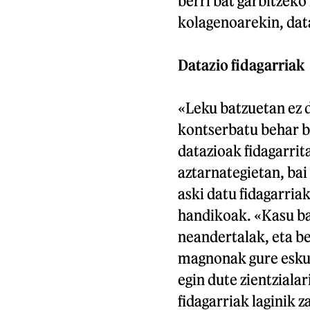
berri bat garbitzeko
kolagenoarekin, dat
Datazio fidagarriak
«Leku batzuetan ez 
kontserbatu behar b
datazioak fidagarri
aztarnategietan, ba
aski datu fidagarriak
handikoak. «Kasu ba
neandertalak, eta be
magnonak gure eskua
egin dute zientzialar
fidagarriak laginik 