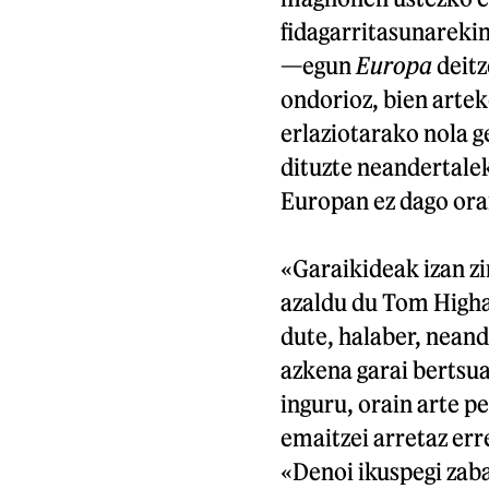
fidagarritasunarekin
—egun
Europa
deitz
ondorioz, bien artek
erlaziotarako nola g
dituzte neandertalek
Europan ez dago orai
«Garaikideak izan zi
azaldu du Tom High
dute, halaber, nean
azkena garai bertsua
inguru, orain arte p
emaitzei arretaz err
«Denoi ikuspegi zab