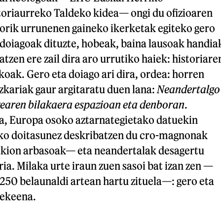
toriaurreko Taldeko kidea— ongi du ofizioaren
sorik urrunenen gaineko ikerketak egiteko gero
o doiagoak dituzte, hobeak, baina lausoak handia
atzen ere zail dira aro urrutiko haiek: historiare
oak. Gero eta doiago ari dira, ordea: horren
zkariak gaur argitaratu duen lana:
Neandertalgo
zearen bilakaera espazioan eta denboran
.
da, Europa osoko aztarnategietako datuekin
eko doitasunez deskribatzen du cro-magnonak
akion arbasoak— eta neandertalak desagertu
ria. Milaka urte iraun zuen sasoi bat izan zen —
 250 belaunaldi artean hartu zituela—: gero eta
tekeena.