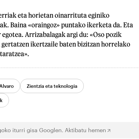
erriak eta horietan oinarrituta eginiko
ak. Baina «oraingoz» puntako ikerketa da. Eta
 egotea. Arrizabalagak argi du: «Oso pozik
 gertatzen ikertzaile baten bizitzan horrelako
itaratzea».
Alvaro
Zientzia eta teknologia
ak
oko iturri gisa Googlen.
Aktibatu hemen