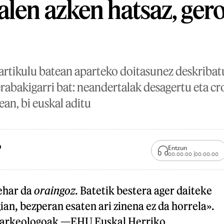
len azken hatsaz, gero
 artikulu batean aparteko doitasunez deskribat
 erabakigarri bat: neandertalak desagertu eta 
ean, bi euskal aditu
a
Entzun
00:00:00
00:00:00
ehar da
oraingoz
. Batetik bestera ager daiteke
ian, bezperan esaten ari zinena ez da horrela».
a arkeologoak —EHU Euskal Herriko