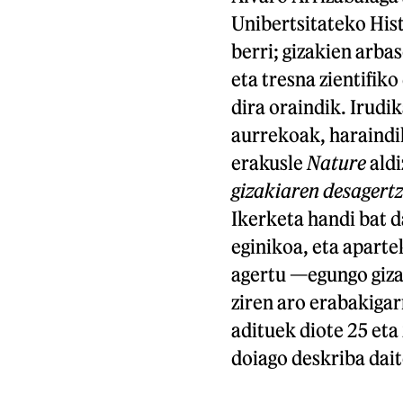
Unibertsitateko His
berri; gizakien arba
eta tresna zientifik
dira oraindik. Irudik
aurrekoak, haraindik
erakusle
Nature
aldi
gizakiaren desagert
Ikerketa handi bat 
eginikoa, eta apart
agertu —egungo giz
ziren aro erabakigar
adituek diote 25 eta
doiago deskriba dai