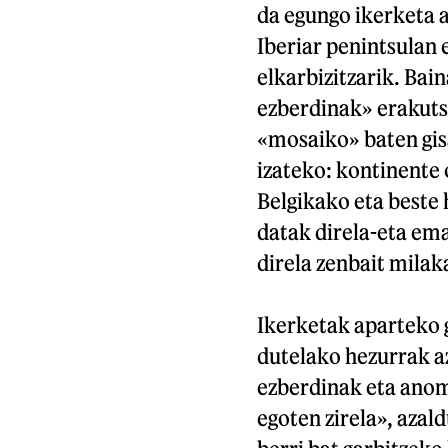
da egungo ikerketa 
Iberiar penintsulan e
elkarbizitzarik. Bai
ezberdinak» erakutsi
«mosaiko» baten gisa
izateko: kontinente
Belgikako eta beste
datak direla-eta em
direla zenbait milak
Ikerketak aparteko g
dutelako hezurrak a
ezberdinak eta anom
egoten zirela», azal