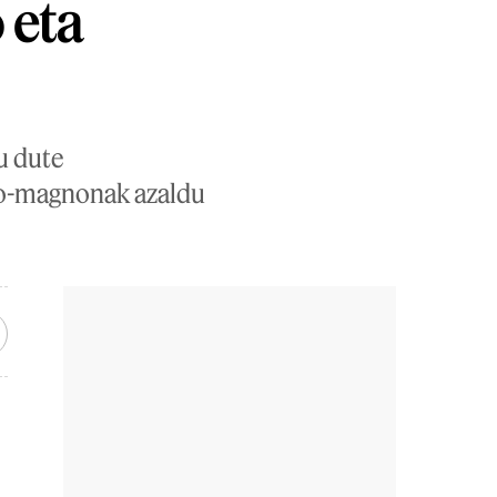
 eta
u dute
cro-magnonak azaldu