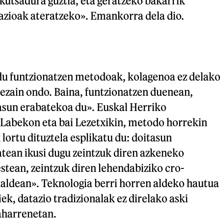
 kutsadura guztia, eta geratzeko bakarrik
azioak ateratzeko». Emankorra dela dio.
du funtzionatzen metodoak, kolagenoa ez delak
ezain ondo. Baina, funtzionatzen duenean,
tasun erabatekoa du». Euskal Herriko
i Labekon eta bai Lezetxikin, metodo horrekin
 lortu dituztela esplikatu du: doitasun
tean ikusi dugu zeintzuk diren azkeneko
stean, zeintzuk diren lehendabiziko cro-
ldean». Teknologia berri horren aldeko hautua
iek, datazio tradizionalak ez direlako aski
zaharrenetan.