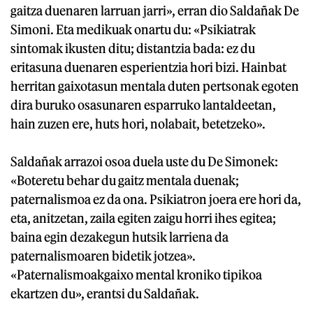
gaitza duenaren larruan jarri», erran dio Saldañak De
Simoni. Eta medikuak onartu du: «Psikiatrak
sintomak ikusten ditu; distantzia bada: ez du
eritasuna duenaren esperientzia hori bizi. Hainbat
herritan gaixotasun mentala duten pertsonak egoten
dira buruko osasunaren esparruko lantaldeetan,
hain zuzen ere, huts hori, nolabait, betetzeko».
Saldañak arrazoi osoa duela uste du De Simonek:
«Boteretu behar du gaitz mentala duenak;
paternalismoa ez da ona. Psikiatron joera ere hori da,
eta, anitzetan, zaila egiten zaigu horri ihes egitea;
baina egin dezakegun hutsik larriena da
paternalismoaren bidetik jotzea».
«Paternalismoakgaixo mental kroniko tipikoa
ekartzen du», erantsi du Saldañak.