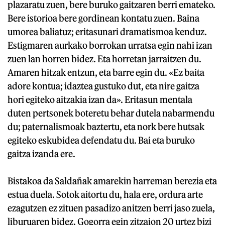
plazaratu zuen, bere buruko gaitzaren berri emateko.
Bere istorioa bere gordinean kontatu zuen. Baina
umorea baliatuz; eritasunari dramatismoa kenduz.
Estigmaren aurkako borrokan urratsa egin nahi izan
zuen lan horren bidez. Eta horretan jarraitzen du.
Amaren hitzak entzun, eta barre egin du. «Ez baita
adore kontua; idaztea gustuko dut, eta nire gaitza
hori egiteko aitzakia izan da». Eritasun mentala
duten pertsonek boteretu behar dutela nabarmendu
du; paternalismoak baztertu, eta nork bere hutsak
egiteko eskubidea defendatu du. Bai eta buruko
gaitza izanda ere.
Bistakoa da Saldañak amarekin harreman berezia eta
estua duela. Sotok aitortu du, hala ere, ordura arte
ezagutzen ez zituen pasadizo anitzen berri jaso zuela,
liburuaren bidez. Gogorra egin zitzaion 20 urtez bizi