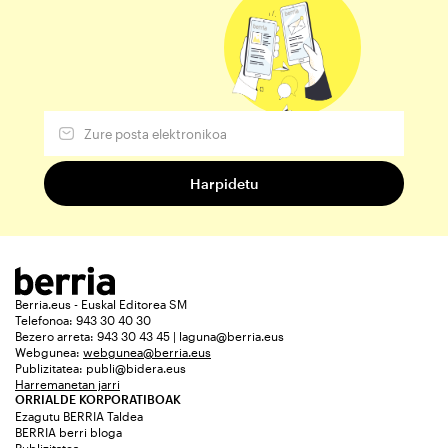
Berria.eus - Euskal Editorea SM
Telefonoa: 943 30 40 30
Bezero arreta: 943 30 43 45 | laguna@berria.eus
Webgunea:
webgunea@berria.eus
Publizitatea:
publi@bidera.eus
Harremanetan jarri
ORRIALDE KORPORATIBOAK
Ezagutu BERRIA Taldea
BERRIA berri bloga