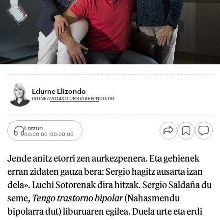
Edurne Elizondo
2014KO URRIAREN 11
IRUÑEA
00:00
Entzun
00:00:00
00:00:00
Jende anitz etorri zen aurkezpenera. Eta gehienek
erran zidaten gauza bera: Sergio hagitz ausarta izan
dela». Luchi Sotorenak dira hitzak. Sergio Saldaña du
seme,
Tengo trastorno bipolar
(Nahasmendu
bipolarra dut) liburuaren egilea. Duela urte eta erdi