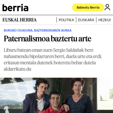
Babestu Berria
EUSKAL HERRIA
POLITIKA
EUSKARA
HEZKUN
BURUKO OSASUNA. BAZTERKERIAREN AURKA
Paternalismoa baztertu arte
Liburu batean eman zuen Sergio Saldañak bere
nahasmendu bipolarraren berri, duela urte eta erdi;
eritasun mentala dutenek boteretu behar dutela
aldarrikatu du