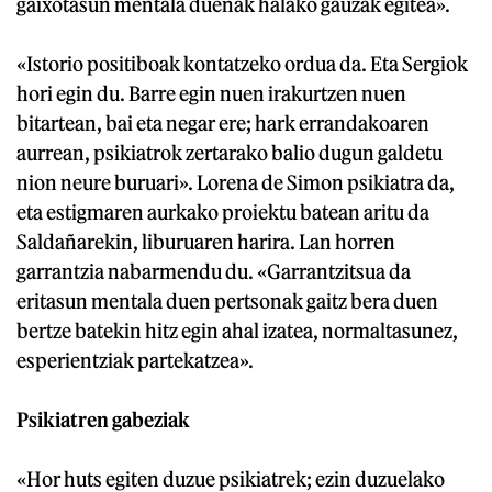
gaixotasun mentala duenak halako gauzak egitea».
«Istorio positiboak kontatzeko ordua da. Eta Sergiok
hori egin du. Barre egin nuen irakurtzen nuen
bitartean, bai eta negar ere; hark errandakoaren
aurrean, psikiatrok zertarako balio dugun galdetu
nion neure buruari». Lorena de Simon psikiatra da,
eta estigmaren aurkako proiektu batean aritu da
Saldañarekin, liburuaren harira. Lan horren
garrantzia nabarmendu du. «Garrantzitsua da
eritasun mentala duen pertsonak gaitz bera duen
bertze batekin hitz egin ahal izatea, normaltasunez,
esperientziak partekatzea».
Psikiatren gabeziak
«Hor huts egiten duzue psikiatrek; ezin duzuelako