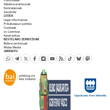
Publizitatea
Galdera-erantzunak
Kontratazioak
Sarebide
LEGEA
Lege informazioa
Pribatutasun politika
Cookieak
cc Lizentzia
Kanal etikoa
BESTELAKO ZERBITZUAK
Bidera zerbitzuak
Midas Media
JARRAITU