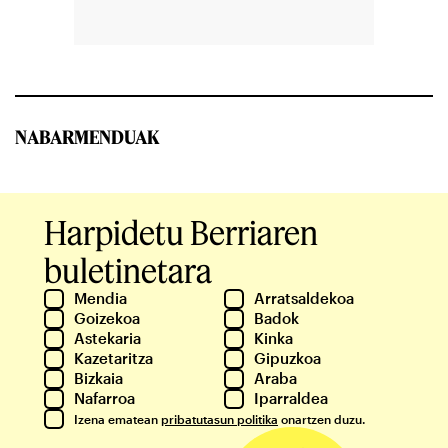
NABARMENDUAK
Harpidetu Berriaren
buletinetara
Mendia
Arratsaldekoa
Goizekoa
Badok
Astekaria
Kinka
Kazetaritza
Gipuzkoa
Bizkaia
Araba
Nafarroa
Iparraldea
Izena ematean
pribatutasun politika
onartzen duzu.