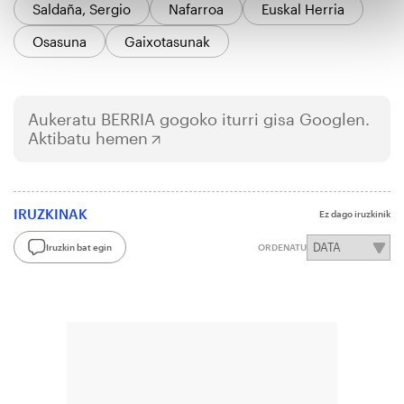
Saldaña, Sergio
Nafarroa
Euskal Herria
Osasuna
Gaixotasunak
Aukeratu
BERRIA
gogoko iturri gisa Googlen.
Aktibatu hemen
IRUZKINAK
Ez dago iruzkinik
Iruzkin bat egin
ORDENATU