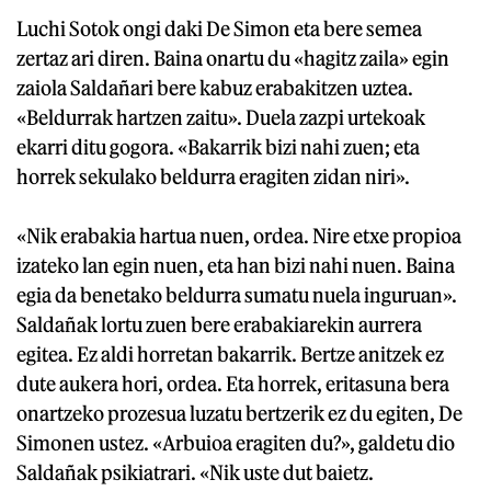
Luchi Sotok ongi daki De Simon eta bere semea
zertaz ari diren. Baina onartu du «hagitz zaila» egin
zaiola Saldañari bere kabuz erabakitzen uztea.
«Beldurrak hartzen zaitu». Duela zazpi urtekoak
ekarri ditu gogora. «Bakarrik bizi nahi zuen; eta
horrek sekulako beldurra eragiten zidan niri».
«Nik erabakia hartua nuen, ordea. Nire etxe propioa
izateko lan egin nuen, eta han bizi nahi nuen. Baina
egia da benetako beldurra sumatu nuela inguruan».
Saldañak lortu zuen bere erabakiarekin aurrera
egitea. Ez aldi horretan bakarrik. Bertze anitzek ez
dute aukera hori, ordea. Eta horrek, eritasuna bera
onartzeko prozesua luzatu bertzerik ez du egiten, De
Simonen ustez. «Arbuioa eragiten du?», galdetu dio
Saldañak psikiatrari. «Nik uste dut baietz.