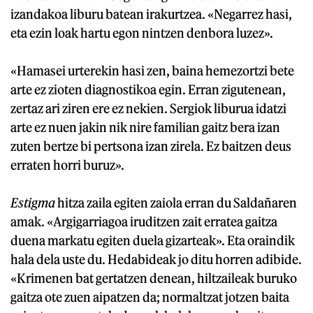
izandakoa liburu batean irakurtzea. «Negarrez hasi,
eta ezin loak hartu egon nintzen denbora luzez».
«Hamasei urterekin hasi zen, baina hemezortzi bete
arte ez zioten diagnostikoa egin. Erran zigutenean,
zertaz ari ziren ere ez nekien. Sergiok liburua idatzi
arte ez nuen jakin nik nire familian gaitz bera izan
zuten bertze bi pertsona izan zirela. Ez baitzen deus
erraten horri buruz».
Estigma
hitza zaila egiten zaiola erran du Saldañaren
amak. «Argigarriagoa iruditzen zait erratea gaitza
duena markatu egiten duela gizarteak». Eta oraindik
hala dela uste du. Hedabideak jo ditu horren adibide.
«Krimenen bat gertatzen denean, hiltzaileak buruko
gaitza ote zuen aipatzen da; normaltzat jotzen baita