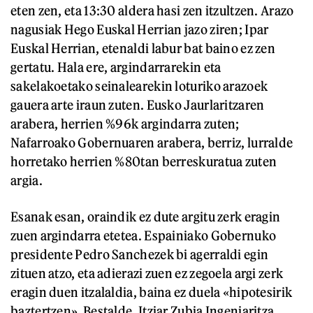
eten zen, eta 13:30 aldera hasi zen itzultzen. Arazo
nagusiak Hego Euskal Herrian jazo ziren; Ipar
Euskal Herrian, etenaldi labur bat baino ez zen
gertatu. Hala ere, argindarrarekin eta
sakelakoetako seinalearekin loturiko arazoek
gauera arte iraun zuten. Eusko Jaurlaritzaren
arabera, herrien %96k argindarra zuten;
Nafarroako Gobernuaren arabera, berriz, lurralde
horretako herrien %80tan berreskuratua zuten
argia.
Esanak esan, oraindik ez dute argitu zerk eragin
zuen argindarra etetea. Espainiako Gobernuko
presidente Pedro Sanchezek bi agerraldi egin
zituen atzo, eta adierazi zuen ez zegoela argi zerk
eragin duen itzalaldia, baina ez duela «hipotesirik
baztertzen». Bestalde, Itziar Zubia Ingeniaritza