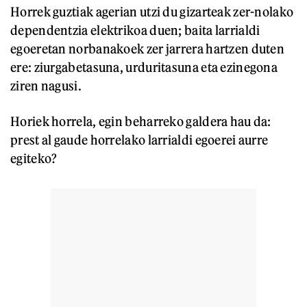
Horrek guztiak agerian utzi du gizarteak zer-nolako
dependentzia elektrikoa duen; baita larrialdi
egoeretan norbanakoek zer jarrera hartzen duten
ere: ziurgabetasuna, urduritasuna eta ezinegona
ziren nagusi.
Horiek horrela, egin beharreko galdera hau da:
prest al gaude horrelako larrialdi egoerei aurre
egiteko?