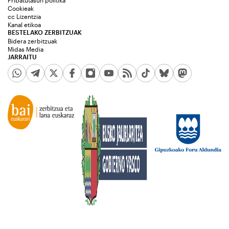
Pribatutasun politika
Cookieak
cc Lizentzia
Kanal etikoa
BESTELAKO ZERBITZUAK
Bidera zerbitzuak
Midas Media
JARRAITU