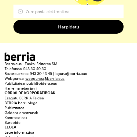
Berria.eus - Euskal Editorea SM
Telefonoa: 943 30 40 30
Bezero arreta: 943 30 43 45 | laguna@berria.eus
Webgunea:
webgunea@berria.eus
Publizitatea:
publi@bidera.eus
Harremanetan jarri
ORRIALDE KORPORATIBOAK
Ezagutu BERRIA Taldea
BERRIA berri bloga
Publizitatea
Galdera-erantzunak
Kontratazioak
Sarebide
LEGEA
Lege informazioa