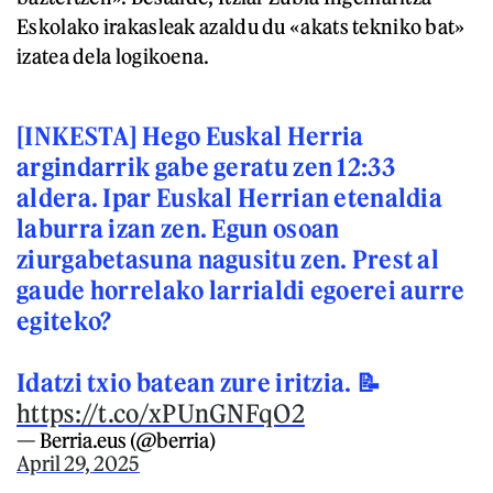
Eskolako irakasleak azaldu du «akats tekniko bat»
izatea dela logikoena.
[INKESTA] Hego Euskal Herria
argindarrik gabe geratu zen 12:33
aldera. Ipar Euskal Herrian etenaldia
laburra izan zen. Egun osoan
ziurgabetasuna nagusitu zen. Prest al
gaude horrelako larrialdi egoerei aurre
egiteko?
Idatzi txio batean zure iritzia. 📝
https://t.co/xPUnGNFqO2
— Berria.eus (@berria)
April 29, 2025