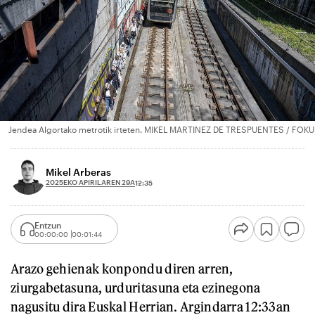
Jendea Algortako metrotik irteten. MIKEL MARTINEZ DE TRESPUENTES / FOKU
Mikel Arberas
2025EKO APIRILAREN 29A
12:35
Entzun
00:00:00
00:01:44
Arazo gehienak konpondu diren arren,
ziurgabetasuna, urduritasuna eta ezinegona
nagusitu dira Euskal Herrian. Argindarra 12:33an