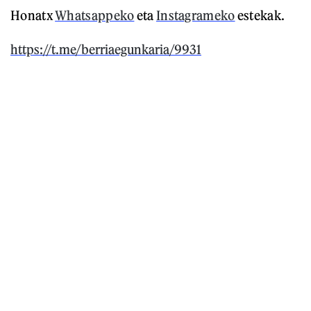
Honatx
Whatsappeko
eta
Instagrameko
estekak.
https://t.me/berriaegunkaria/9931