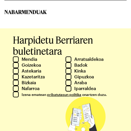
NABARMENDUAK
Harpidetu Berriaren
buletinetara
Mendia
Arratsaldekoa
Goizekoa
Badok
Astekaria
Kinka
Kazetaritza
Gipuzkoa
Bizkaia
Araba
Nafarroa
Iparraldea
Izena ematean
pribatutasun politika
onartzen duzu.