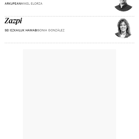
ARKUPEAN
MIKEL ELORZA
Zazpi
SEI EZKAILUK HAMABI
SONIA GONZÁLEZ