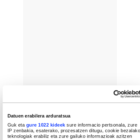
Datuen erabilera arduratsua
Guk eta
gure 1022 kideek
sure informacio pertsonala, zure
IP zenbakia, esaterako, prozesatzen ditugu, cookie bezalak
teknologiak erabiliz eta zure gailuko informazioak azitzen
Red Electricak argindar