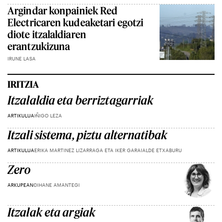
Argindar konpainiek Red
Electricaren kudeaketari egotzi
diote itzalaldiaren
erantzukizuna
IRUNE LASA
IRITZIA
Itzalaldia eta berriztagarriak
ARTIKULUA
IÑIGO LEZA
Itzali sistema, piztu alternatibak
ARTIKULUA
ERIKA MARTINEZ LIZARRAGA ETA IKER GARAIALDE ETXABURU
Zero
ARKUPEAN
OIHANE AMANTEGI
Itzalak eta argiak