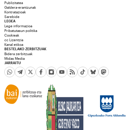
Publizitatea
Galdera-erantzunak
Kontratazioak
Sarebide
LEGEA
Lege informazioa
Pribatutasun politika
Cookieak
cc Lizentzia
Kanal etikoa
BESTELAKO ZERBITZUAK
Bidera zerbitzuak
Midas Media
JARRAITU