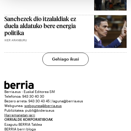
Sanchezek dio itzalaldiak ez
duela aldatuko bere energia
politika
IKER ARANBURU
Gehiago ikusi
Berria.eus - Euskal Editorea SM
Telefonoa: 943 30 40 30
Bezero arreta: 943 30 43 45 | laguna@berria.eus
Webgunea:
webgunea@berria.eus
Publizitatea:
publi@bidera.eus
Harremanetan jarri
ORRIALDE KORPORATIBOAK
Ezagutu BERRIA Taldea
BERRIA berri bloga