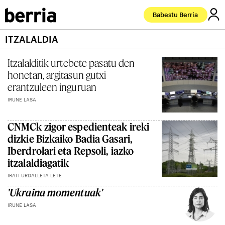
Babestu Berria
ITZALALDIA
Itzalalditik urtebete pasatu den
honetan, argitasun gutxi
erantzuleen inguruan
IRUNE LASA
CNMCk zigor espedienteak ireki
dizkie Bizkaiko Badia Gasari,
Iberdrolari eta Repsoli, iazko
itzalaldiagatik
IRATI URDALLETA LETE
'Ukraina momentuak'
IRUNE LASA