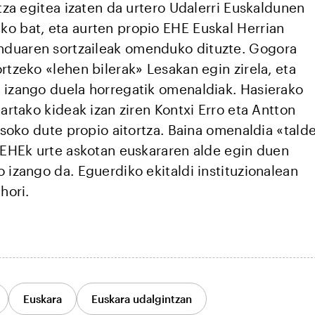
rtza egitea izaten da urtero Udalerri Euskaldunen
o bat, eta aurten propio EHE Euskal Herrian
duaren sortzaileak omenduko dituzte. Gogora
rtzeko «lehen bilerak» Lesakan egin zirela, eta
 izango duela horregatik omenaldiak. Hasierako
hartako kideak izan ziren Kontxi Erro eta Antton
jasoko dute propio aitortza. Baina omenaldia «tald
a EHEk urte askotan euskararen alde egin duen
 izango da. Eguerdiko ekitaldi instituzionalean
hori.
Euskara
Euskara udalgintzan