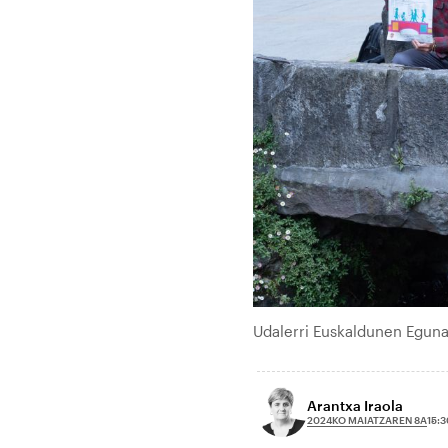
Udalerri Euskaldunen Egun
Arantxa Iraola
2024KO MAIATZAREN 8A
15:3