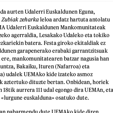
 da aurten Udalerri Euskaldunen Eguna,
.
Zubiak zeharka
leloa ardatz hartuta antolatu
EMA Udalerri Euskaldunen Mankomunitateak
tzeko agerraldia, Lesakako Udaleko eta tokiko
zkariekin batera. Festa giroko ekitaldiak ez
aldunen garapenerako erabaki garrantzitsuak
an ere, mankomunitatearen batzar nagusia han
kuntza, Bakaiku, Ituren (Nafarroa) eta
a) udalek UEMAko kide izateko asmoz
 aztertuko dituzte bertan. Onbidean, horiek
n 18tik aurrera 111 udal egongo dira UEMAn, et
 «lurgune euskalduna» osatuko dute.
ean nabarmendu dute UEMAko kide diren