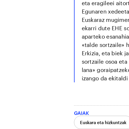
eta eragileei aito
Egunaren xedeetak
Euskaraz mugimen
ekarri dute EHE so
aparteko esanahia
«talde sortzaile» 
Erkizia, eta biek 
sortzaile osoa et
lana» goraipatzeko
izango da ekitaldi 
GAIAK
Euskara eta hizkuntzak