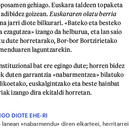
oposamen gehiago. Euskara taldeen topaketa
 adibidez goizean
. Euskararen olatu berria
na jarri diote bilkurari. «Bateko eta besteko
a ezagutzea» izango da helburua, eta lan saio
tu dute horretarako, Bor-bor Bortzirietako
menduaren laguntzarekin.
nstituzional bat ere egingo dute; horren bidez
ek duten garrantzia «nabarmentzea» bilatuko
ikoetako, euskalgintzako eta beste hainbat
iak izango dira ekitaldi horretan.
GO DIOTE EHE-RI
 lanean «nabarmendu» diren elkarteei, herritarrei