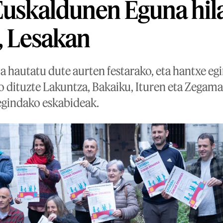
Euskaldunen Eguna hil
, Lesakan
oa hautatu dute aurten festarako, eta hantxe e
o dituzte Lakuntza, Bakaiku, Ituren eta Zeg
egindako eskabideak.