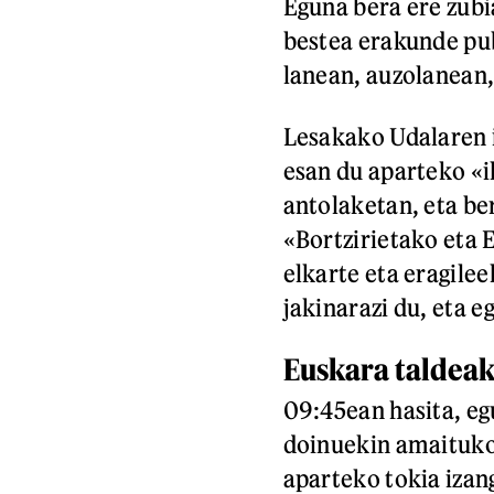
Eguna bera ere zubi
bestea erakunde pub
lanean, auzolanean,
Lesakako Udalaren 
esan du aparteko «i
antolaketan, eta ber
«Bortzirietako eta 
elkarte eta eragilee
jakinarazi du, eta e
Euskara taldea
09:45ean hasita, eg
doinuekin amaituko 
aparteko tokia izang