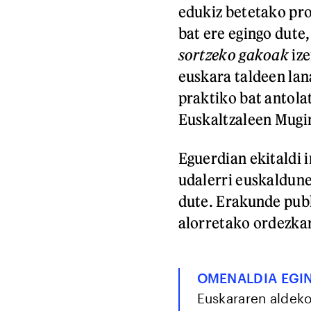
edukiz betetako pr
bat ere egingo dute,
sortzeko gakoak
ize
euskara taldeen lan
praktiko bat antola
Euskaltzaleen Mugi
Eguerdian ekitaldi i
udalerri euskaldun
dute. Erakunde publ
alorretako ordezkar
OMENALDIA EGIN
Euskararen aldeko