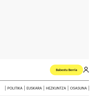
Babestu Berria
POLITIKA
EUSKARA
HEZKUNTZA
OSASUNA