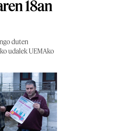
aren 18an
gingo duten
amako udalek UEMAko