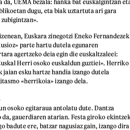
a da, UEMA bezala: hanka bat euskalgintzan et
likoetan dugu, eta biak uztartuta ari gara
 zubigintzan».
izenean, Euskara zinegotzi Eneko Fernandezek
lusioz» parte hartu dutela egunaren
tara agertzeko deia egin die euskaltzaleei:
Euskal Herri osoko euskaldun guztiei». Herriko
k jaian esku hartze handia izango dutela
gitasmo «herrikoia» izango dela.
k
un osoko egitaraua antolatu dute. Dantza
da, gauerdiaren atarian. Festa giroko ekintze
o badute ere, batzar nagusiaz gain, izango dira