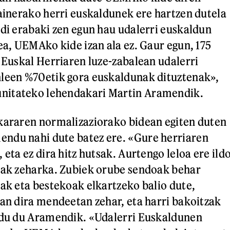
gainerako herri euskaldunek ere hartzen dutela
ldi erabaki zen egun hau udalerri euskaldun
ea, UEMAko kide izan ala ez. Gaur egun, 175
a Euskal Herriaren luze-zabalean udalerri
nleen %70etik gora euskaldunak dituztenak»,
nitateko lehendakari Martin Aramendik.
kararen normalizaziorako bidean egiten duten
ndu nahi dute batez ere. «Gure herriaren
 eta ez dira hitz hutsak. Aurtengo leloa ere ild
iak zeharka. Zubiek orube sendoak behar
oak eta bestekoak elkartzeko balio dute,
zan dira mendeetan zehar, eta harri bakoitzak
aldu du Aramendik. «Udalerri Euskaldunen