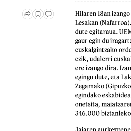
Hilaren 18an izango
Lesakan (Nafarroa)
dute egitaraua. U
gaur egin du iragar
euskalgintzako orde
ezik, udalerri eusk
ere izango dira. Iz
egingo dute, eta La
Zegamako (Gipuzko
egindako eskabideak
onetsita, maiatzare
346.000 biztanleko
Jaiaren aurkezpen