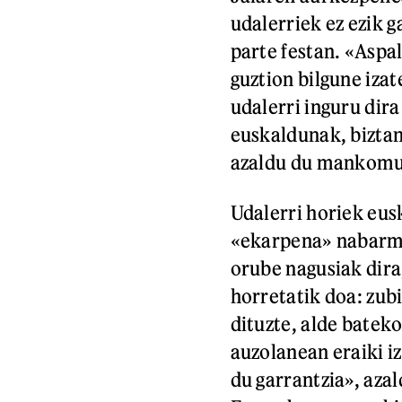
udalerriek ez ezik 
parte festan. «Aspa
guztion bilgune izat
udalerri inguru dir
euskaldunak, bizta
azaldu du mankomu
Udalerri horiek eus
«ekarpena» nabarme
orube nagusiak dira,
horretatik doa: zub
dituzte, alde batek
auzolanean eraiki i
du garrantzia», az