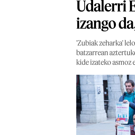
Udalerri 
izango da
'Zubiak zeharka' lel
batzarrean aztertuk
kide izateko asmoz 