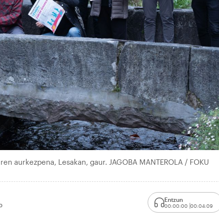
aren aurkezpena, Lesakan, gaur. JAGOBA MANTEROLA / FOKU
Entzun
0
00:00:00
00:04:09