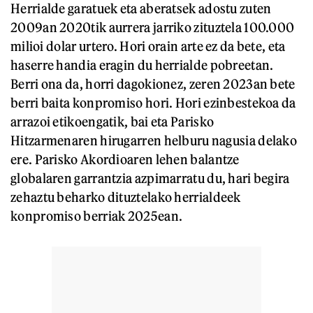
Herrialde garatuek eta aberatsek adostu zuten
2009an 2020tik aurrera jarriko zituztela 100.000
milioi dolar urtero. Hori orain arte ez da bete, eta
haserre handia eragin du herrialde pobreetan.
Berri ona da, horri dagokionez, zeren 2023an bete
berri baita konpromiso hori. Hori ezinbestekoa da
arrazoi etikoengatik, bai eta Parisko
Hitzarmenaren hirugarren helburu nagusia delako
ere. Parisko Akordioaren lehen balantze
globalaren garrantzia azpimarratu du, hari begira
zehaztu beharko dituztelako herrialdeek
konpromiso berriak 2025ean.