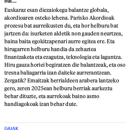
bat…
Euskaraz esan diezaiokegu balantze globala,
akordioaren osteko lehena. Parisko Akordioak
prozesu bat aurreikusten du, eta hor helburu bat
jartzen da: isurketen aldetik non gauden neurtzea,
baina baita egokitzapenari aurre egitea ere. Eta
hirugarren helburu handia da zehaztea
finantzaketa eta ezagutza, teknologia eta laguntza.
Hiru gauza horiei begiratzen die balantzeak, eta oso
tresna baliagarria izan daiteke aurrerantzean.
Zergatik? Emaitzak herrialdeen arabera lantzeko
gero, zeren 2025ean helburu berriak aurkeztu
behar dituzte, eta aurrekoak baino asmo
handiagokoak izan behar dute.
GAIAK