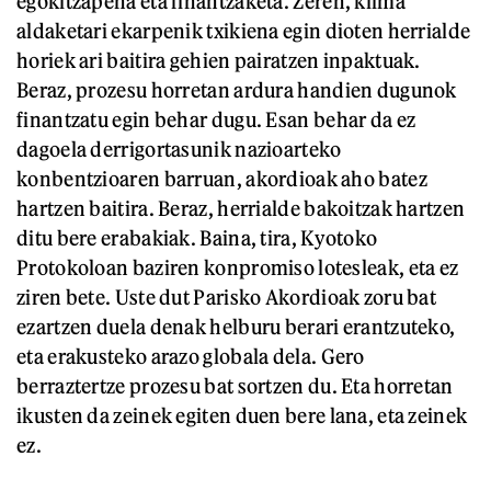
egokitzapena eta finantzaketa. Zeren, klima
aldaketari ekarpenik txikiena egin dioten herrialde
horiek ari baitira gehien pairatzen inpaktuak.
Beraz, prozesu horretan ardura handien dugunok
finantzatu egin behar dugu. Esan behar da ez
dagoela derrigortasunik nazioarteko
konbentzioaren barruan, akordioak aho batez
hartzen baitira. Beraz, herrialde bakoitzak hartzen
ditu bere erabakiak. Baina, tira, Kyotoko
Protokoloan baziren konpromiso lotesleak, eta ez
ziren bete. Uste dut Parisko Akordioak zoru bat
ezartzen duela denak helburu berari erantzuteko,
eta erakusteko arazo globala dela. Gero
berraztertze prozesu bat sortzen du. Eta horretan
ikusten da zeinek egiten duen bere lana, eta zeinek
ez.