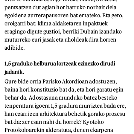
pentsatzen dut agian hor barruko norbait dela
egokiena aurrerapausoren bat emateko. Eta gero,
oroigarri bat: klima aldaketaren inpaktuek
eragingo digute guztioi, berriki Dubain izandako
muturreko euri jasak eta uholdeak dira horren
adibide.
1,5 graduko helburua lortzeak ezinezko dirudi
jadanik.
Gure bide orria Parisko Akordioan adostu zen,
baina hori konstituzio bat da, eta hori garatu egin
behar da. Adostasuna munduko batez besteko
tenperatura igoera 1,5 gradura murriztea bada ere,
han ezarri zen arkitektura behetik gorako prozesu
bat da: zer esan nahi du horrek? Kyotoko
Protokoloarekin alderatuta, denen ekarpena