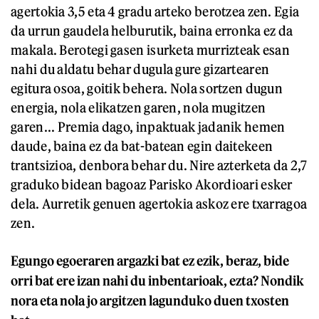
agertokia 3,5 eta 4 gradu arteko berotzea zen. Egia
da urrun gaudela helburutik, baina erronka ez da
makala. Berotegi gasen isurketa murrizteak esan
nahi du aldatu behar dugula gure gizartearen
egitura osoa, goitik behera. Nola sortzen dugun
energia, nola elikatzen garen, nola mugitzen
garen... Premia dago, inpaktuak jadanik hemen
daude, baina ez da bat-batean egin daitekeen
trantsizioa, denbora behar du. Nire azterketa da 2,7
graduko bidean bagoaz Parisko Akordioari esker
dela. Aurretik genuen agertokia askoz ere txarragoa
zen.
Egungo egoeraren argazki bat ez ezik, beraz, bide
orri bat ere izan nahi du inbentarioak, ezta? Nondik
nora eta nola jo argitzen lagunduko duen txosten