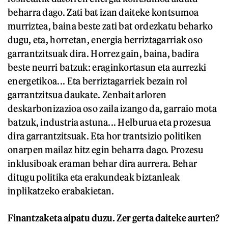
beharra dago. Zati bat izan daiteke kontsumoa
murriztea, baina beste zati bat ordezkatu beharko
dugu, eta, horretan, energia berriztagarriak oso
garrantzitsuak dira. Horrez gain, baina, badira
beste neurri batzuk: eraginkortasun eta aurrezki
energetikoa... Eta berriztagarriek bezain rol
garrantzitsua daukate. Zenbait arloren
deskarbonizazioa oso zaila izango da, garraio mota
batzuk, industria astuna... Helburua eta prozesua
dira garrantzitsuak. Eta hor trantsizio politiken
onarpen mailaz hitz egin beharra dago. Prozesu
inklusiboak eraman behar dira aurrera. Behar
ditugu politika eta erakundeak biztanleak
inplikatzeko erabakietan.
Finantzaketa aipatu duzu. Zer gerta daiteke aurten?