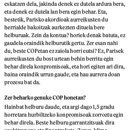
eskatzen dela, jakinda denek ez dutela ardura bera,
eta denek ez dutela lan bera egin behar. Eta,
bestetik, Parisko akordioak aurreikusten du
herrialde bakoitzak aurkezten dituela bere
helburuak. Zein da kontua? horiek denak batuta, ez
gaudela oraindik helburutik gertu. Zer esan nahi
du, beste COPetan ez zaiola horri eutsi? Ez, Parisek
aurreikusten du bost urtean behin berritu egin
behar direla konpromisoak, eta hori egiten ari dira,
baina oraindik urrun gaude, eta hau aurrera doan
prozesu bat da.
Zer beharko genuke COP honetan?
Hainbat helburu daude, eta argi dago 1,5 gradu
horretara hurbiltzeko konpromisoak zorroztu egin
behar direla. Beste helburu garrantzitsuak dira