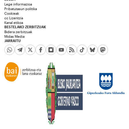
Lege informazioa
Pribatutasun politika
Cookieak
cc Lizentzia
Kanal etikoa
BESTELAKO ZERBITZUAK
Bidera zerbitzuak
Midas Media
JARRAITU