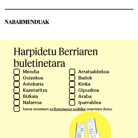
NABARMENDUAK
Harpidetu Berriaren
buletinetara
Mendia
Arratsaldekoa
Goizekoa
Badok
Astekaria
Kinka
Kazetaritza
Gipuzkoa
Bizkaia
Araba
Nafarroa
Iparraldea
Izena ematean
pribatutasun politika
onartzen duzu.