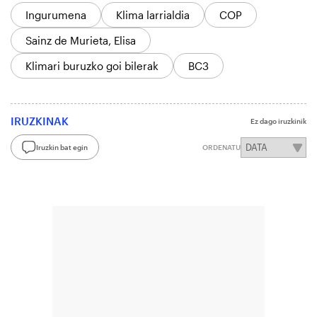
Ingurumena
Klima larrialdia
COP
Sainz de Murieta, Elisa
Klimari buruzko goi bilerak
BC3
IRUZKINAK
Ez dago iruzkinik
Iruzkin bat egin
ORDENATU