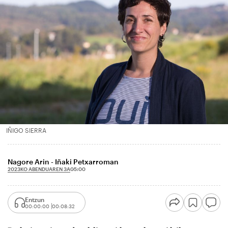
IÑIGO SIERRA
Nagore Arin - Iñaki Petxarroman
2023KO ABENDUAREN 3A
05:00
Entzun
00:00:00
00:08:32