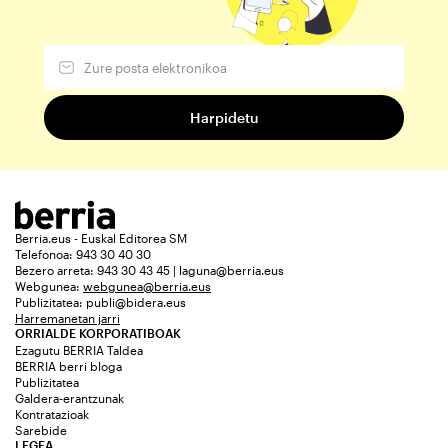
Berria.eus - Euskal Editorea SM
Telefonoa: 943 30 40 30
Bezero arreta: 943 30 43 45 | laguna@berria.eus
Webgunea:
webgunea@berria.eus
Publizitatea:
publi@bidera.eus
Harremanetan jarri
ORRIALDE KORPORATIBOAK
Ezagutu BERRIA Taldea
BERRIA berri bloga
Publizitatea
Galdera-erantzunak
Kontratazioak
Sarebide
LEGEA