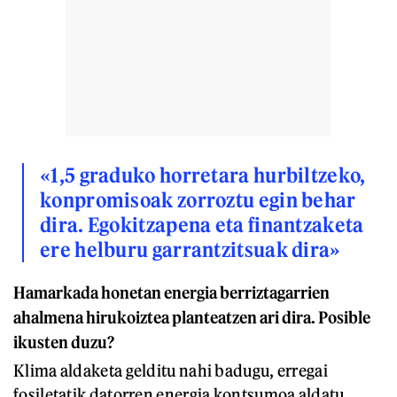
«1,5 graduko horretara hurbiltzeko,
konpromisoak zorroztu egin behar
dira. Egokitzapena eta finantzaketa
ere helburu garrantzitsuak dira»
Hamarkada honetan energia berriztagarrien
ahalmena hirukoiztea planteatzen ari dira. Posible
ikusten duzu?
Klima aldaketa gelditu nahi badugu, erregai
fosiletatik datorren energia kontsumoa aldatu