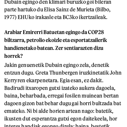
Dubain egingo den klimari buruzko goi bileran
parte hartuko du Elisa Sainz de Murieta (Bilbo,
1977) EHUko irakasle eta BC3ko ikertzaileak.
Arabiar Emirerri Batuetan egingo da COP28
biltzarra, petrolio ekoizle eta esportatzailerik
handienetako batean. Zer sentiarazten dizu
horrek?
Jakin genuenetik Dubain egingo zela, denetik
entzun dugu. Greta Thunbergen iruzkinetatik John
Kerryren ekarpenetara. Egia esan, ez dakit.
Badirudi itxaropen gutxi izateko aukera dagoela,
baina, beharbada, erregai fosilen muinean bertan
dagoen gizon bat behar dugu gai horri bultzada bat
emateko. Ni bi alde horien artean nago: batetik,
ikusten dut esperantza gutxi egon daitekeela, hor
interes handiak egongo direla; baina, bestetik,