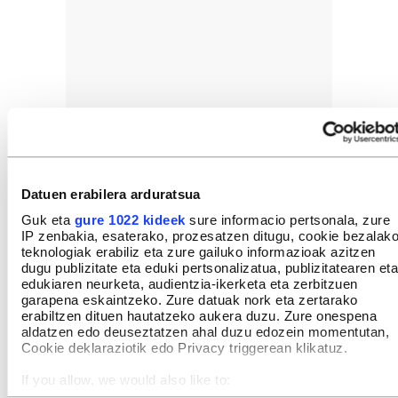
Datuen erabilera arduratsua
Guk eta
gure 1022 kideek
sure informacio pertsonala, zure
IP zenbakia, esaterako, prozesatzen ditugu, cookie bezalak
teknologiak erabiliz eta zure gailuko informazioak azitzen
dugu publizitate eta eduki pertsonalizatua, publizitatearen eta
edukiaren neurketa, audientzia-ikerketa eta zerbitzuen
garapena eskaintzeko. Zure datuak nork eta zertarako
erabiltzen dituen hautatzeko aukera duzu. Zure onespena
aldatzen edo deuseztatzen ahal duzu edozein momentutan,
Cookie deklaraziotik edo Privacy triggerean klikatuz.
If you allow, we would also like to: