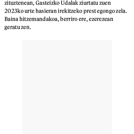
zituztenean, Gasteizko Udalak ziurtatu zuen
2023ko urte hasieran irekitzeko prest egongo zela.
Baina hitzemandakoa, berriro ere, ezerezean
geratu zen.