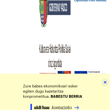
Zure babes ekonomikoari esker
egiten dugu kazetaritza
konprometitua.
BABESTU
BERRIA