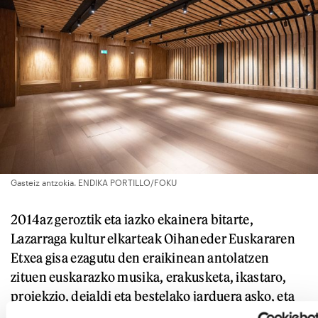
Gasteiz antzokia. ENDIKA PORTILLO/FOKU
2014az geroztik eta iazko ekainera bitarte,
Lazarraga kultur elkarteak Oihaneder Euskararen
Etxea gisa ezagutu den eraikinean antolatzen
zituen euskarazko musika, erakusketa, ikastaro,
proiekzio, deialdi eta bestelako jarduera asko, eta
talde euskaltzaleentzako erreferentzia gunea zen.