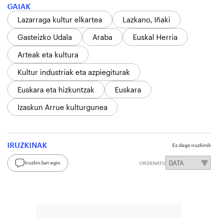
GAIAK
Lazarraga kultur elkartea
Lazkano, Iñaki
Gasteizko Udala
Araba
Euskal Herria
Arteak eta kultura
Kultur industriak eta azpiegiturak
Euskara eta hizkuntzak
Euskara
Izaskun Arrue kulturgunea
IRUZKINAK
Ez dago iruzkinik
Iruzkin bat egin
ORDENATU