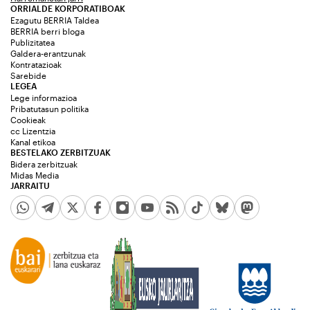
ORRIALDE KORPORATIBOAK
Ezagutu BERRIA Taldea
BERRIA berri bloga
Publizitatea
Galdera-erantzunak
Kontratazioak
Sarebide
LEGEA
Lege informazioa
Pribatutasun politika
Cookieak
cc Lizentzia
Kanal etikoa
BESTELAKO ZERBITZUAK
Bidera zerbitzuak
Midas Media
JARRAITU