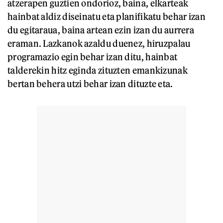
atzerapen guztien ondorioz, baina, elkarteak
hainbat aldiz diseinatu eta planifikatu behar izan
du egitaraua, baina artean ezin izan du aurrera
eraman. Lazkanok azaldu duenez, hiruzpalau
programazio egin behar izan ditu, hainbat
talderekin hitz eginda zituzten emankizunak
bertan behera utzi behar izan dituzte eta.