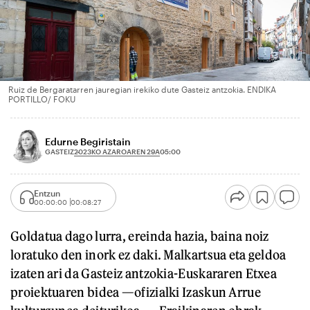
Ruiz de Bergaratarren jauregian irekiko dute Gasteiz antzokia. ENDIKA
PORTILLO/ FOKU
Edurne Begiristain
2023KO AZAROAREN 29A
GASTEIZ
05:00
Entzun
00:00:00
00:08:27
Goldatua dago lurra, ereinda hazia, baina noiz
loratuko den inork ez daki. Malkartsua eta geldoa
izaten ari da Gasteiz antzokia-Euskararen Etxea
proiektuaren bidea —ofizialki Izaskun Arrue