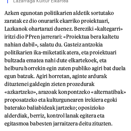
Lazarraga Kultur Elkartea
Azken egunotan politikarien aldetik sortutako
zaratak ez dio onurarik ekarriko proiektuari,
Lazkanok ohartarazi duenez. Bereziki «kaltegarri»
iritzi dio PPren jarrerari: «Proiektua bera kaltetu
nahian dabil», salatu du. Gasteiz antzokia
politikarien ika-miketatik atera, eta proiektuari
bultzada ematea nahi dute elkartekoek, eta
helburu horrekin egin zuten publiko agiri bat duela
egun batzuk. Agiri horretan, aginte ardurak
dituztenei galdegin zieten prozedurak
«azkartzeko», arazoak konpontzeko «alternatibak»
proposatzeko eta kulturgunearen irekiera egoki
baterako baliabideak jartzeko; oposizioko
alderdiak, berriz, kontrol lanak egitera eta
egitasmoa babesten jarraitzera deitu zituzten.