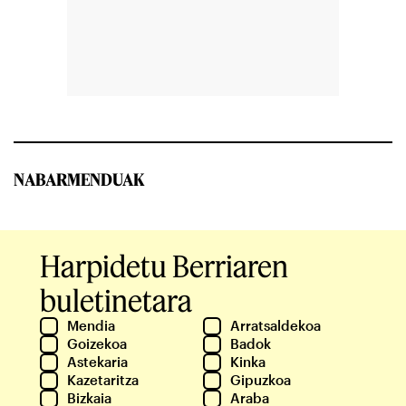
NABARMENDUAK
Harpidetu Berriaren
buletinetara
Mendia
Arratsaldekoa
Goizekoa
Badok
Astekaria
Kinka
Kazetaritza
Gipuzkoa
Bizkaia
Araba