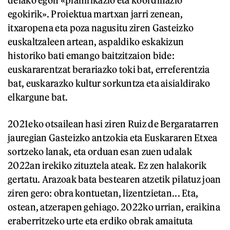
delako egon «planifikazio eta koordinazio
egokirik». Proiektua martxan jarri zenean,
itxaropena eta poza nagusitu ziren Gasteizko
euskaltzaleen artean, aspaldiko eskakizun
historiko bati emango baitzitzaion bide:
euskararentzat berariazko toki bat, erreferentzia
bat, euskarazko kultur sorkuntza eta aisialdirako
elkargune bat.
2021eko otsailean hasi ziren Ruiz de Bergaratarren
jauregian Gasteizko antzokia eta Euskararen Etxea
sortzeko lanak, eta orduan esan zuen udalak
2022an irekiko zituztela ateak. Ez zen halakorik
gertatu. Arazoak bata bestearen atzetik pilatuz joan
ziren gero: obra kontuetan, lizentzietan... Eta,
ostean, atzerapen gehiago. 2022ko urrian, eraikina
eraberritzeko urte eta erdiko obrak amaituta