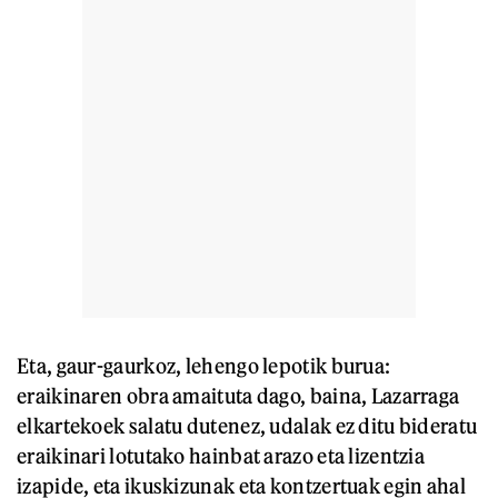
Eta, gaur-gaurkoz, lehengo lepotik burua:
eraikinaren obra amaituta dago, baina, Lazarraga
elkartekoek salatu dutenez, udalak ez ditu bideratu
eraikinari lotutako hainbat arazo eta lizentzia
izapide, eta ikuskizunak eta kontzertuak egin ahal