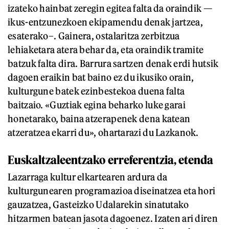
izateko hainbat zeregin egitea falta da oraindik —
ikus-entzunezkoen ekipamendu denak jartzea,
esaterako–. Gainera, ostalaritza zerbitzua
lehiaketara atera behar da, eta oraindik tramite
batzuk falta dira. Barrura sartzen denak erdi hutsik
dagoen eraikin bat baino ez du ikusiko orain,
kulturgune batek ezinbestekoa duena falta
baitzaio. «Guztiak egina beharko luke garai
honetarako, baina atzerapenek dena katean
atzeratzea ekarri du», ohartarazi du Lazkanok.
Euskaltzaleentzako erreferentzia, etenda
Lazarraga kultur elkartearen ardura da
kulturgunearen programazioa diseinatzea eta hori
gauzatzea, Gasteizko Udalarekin sinatutako
hitzarmen batean jasota dagoenez. Izaten ari diren