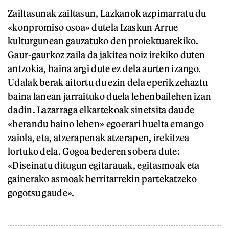
Zailtasunak zailtasun, Lazkanok azpimarratu du
«konpromiso osoa» dutela Izaskun Arrue
kulturgunean gauzatuko den proiektuarekiko.
Gaur-gaurkoz zaila da jakitea noiz irekiko duten
antzokia, baina argi dute ez dela aurten izango.
Udalak berak aitortu du ezin dela eperik zehaztu
baina lanean jarraituko duela lehenbailehen izan
dadin. Lazarraga elkartekoak sinetsita daude
«berandu baino lehen» egoerari buelta emango
zaiola, eta, atzerapenak atzerapen, irekitzea
lortuko dela. Gogoa bederen sobera dute:
«Diseinatu ditugun egitarauak, egitasmoak eta
gainerako asmoak herritarrekin partekatzeko
gogotsu gaude».