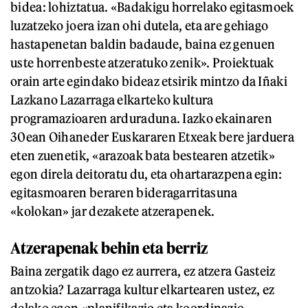
bidea: lohiztatua. «Badakigu horrelako egitasmoek
luzatzeko joera izan ohi dutela, eta are gehiago
hastapenetan baldin badaude, baina ez genuen
uste horrenbeste atzeratuko zenik». Proiektuak
orain arte egindako bideaz etsirik mintzo da Iñaki
Lazkano Lazarraga elkarteko kultura
programazioaren arduraduna. Iazko ekainaren
30ean Oihaneder Euskararen Etxeak bere jarduera
eten zuenetik, «arazoak bata bestearen atzetik»
egon direla deitoratu du, eta ohartarazpena egin:
egitasmoaren beraren bideragarritasuna
«kolokan» jar dezakete atzerapenek.
Atzerapenak behin eta berriz
Baina zergatik dago ez aurrera, ez atzera Gasteiz
antzokia? Lazarraga kultur elkartearen ustez, ez