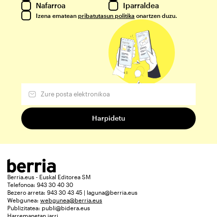
Nafarroa
Iparraldea
Izena ematean
pribatutasun politika
onartzen duzu.
Berria.eus - Euskal Editorea SM
Telefonoa: 943 30 40 30
Bezero arreta: 943 30 43 45 | laguna@berria.eus
Webgunea:
webgunea@berria.eus
Publizitatea:
publi@bidera.eus
Harremanetan jarri