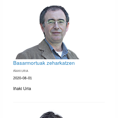
Basarmortuak zeharkatzen
IÑAKI URIA
2020-08-01
Iñaki Uria