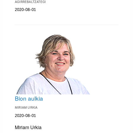
AGIRREBALTZATEGI
2020-08-01
Bion aulkia
MIRIAM URKIA
2020-08-01
Miriam Urkia