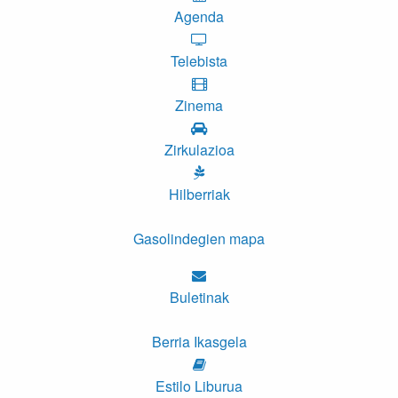
Agenda
Telebista
Zinema
Zirkulazioa
Hilberriak
Gasolindegien mapa
Buletinak
Berria Ikasgela
Estilo Liburua