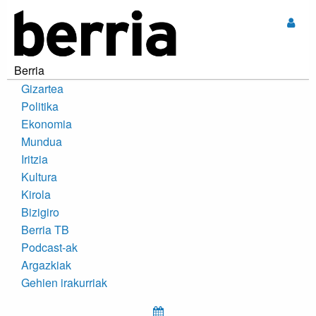
Sar
Berria
Gizartea
Politika
Ekonomia
Mundua
Iritzia
Kultura
Kirola
Bizigiro
Berria TB
Podcast-ak
Argazkiak
Gehien irakurriak