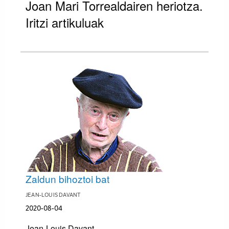
Joan Mari Torrealdairen heriotza.
Iritzi artikuluak
Zaldun bihoztoi bat
JEAN-LOUIS DAVANT
2020-08-04
Jean-Louis Davant