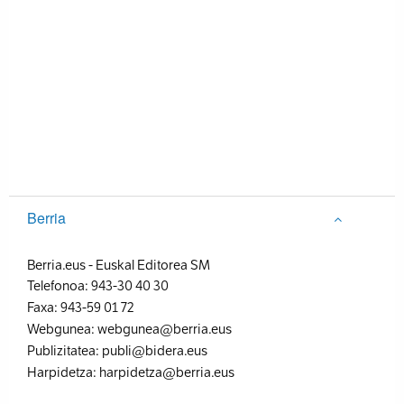
Berria
Berria.eus
-
Euskal Editorea SM
Telefonoa:
943-30 40 30
Faxa:
943-59 01 72
Webgunea:
webgunea@berria.eus
Publizitatea:
publi@bidera.eus
Harpidetza:
harpidetza@berria.eus