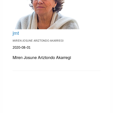
jmt
MIREN JOSUNE ARIZTONDO AKARREGI
2020-08-01
Miren Josune Ariztondo Akarregi