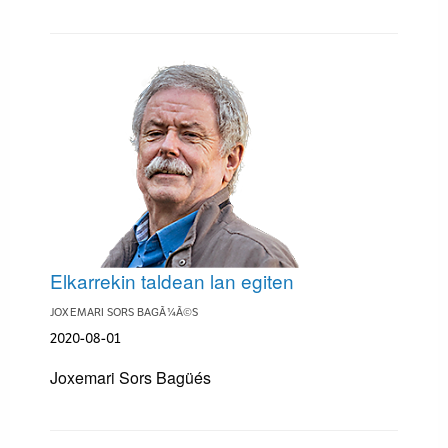
Elkarrekin taldean lan egiten
JOXEMARI SORS BAGÃ¼Ã©S
2020-08-01
Joxemari Sors Bagüés