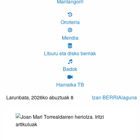
Mantangorri
Oroiteria
Mendia
Liburu eta disko berriak
Badok
Hamaika TB
Larunbata,
2026ko abuztuak 8
Izan BERRIAlaguna