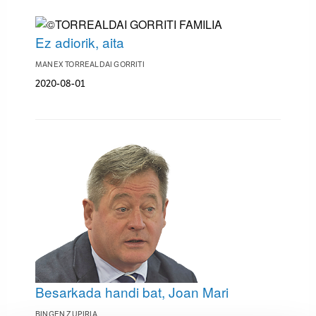
Ez adiorik, aita
MANEX TORREALDAI GORRITI
2020-08-01
Besarkada handi bat, Joan Mari
BINGEN ZUPIRIA