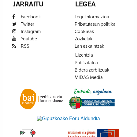
JARRAITU
LEGEA
Facebook
Lege Informazioa
Twitter
Pribatutasun politika
Instagram
Cookieak
Youtube
Zozketak
RSS
Lan eskaintzak
Lizentzia
Publizitatea
Bidera zerbitzuak
MIDAS Media