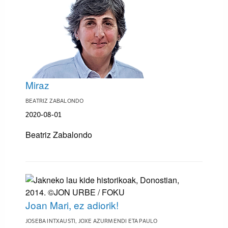
Miraz
BEATRIZ ZABALONDO
2020-08-01
Beatriz Zabalondo
Joan Mari, ez adiorik!
JOSEBA INTXAUSTI, JOXE AZURMENDI ETA PAULO