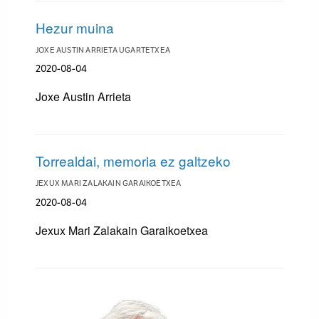
Hezur muina
JOXE AUSTIN ARRIETA UGARTETXEA
2020-08-04
Joxe Austin Arrieta
Torrealdai, memoria ez galtzeko
JEXUX MARI ZALAKAIN GARAIKOETXEA
2020-08-04
Jexux Mari Zalakain Garaikoetxea