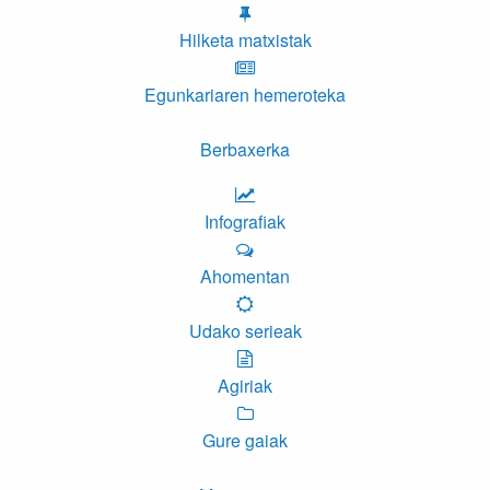
Hilketa matxistak
Egunkariaren hemeroteka
Berbaxerka
Infografiak
Ahomentan
Udako serieak
Agiriak
Gure gaiak