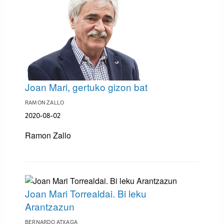
Joan Mari, gertuko gizon bat
RAMON ZALLO
2020-08-02
Ramon Zallo
Joan Mari Torrealdai. Bi leku
Arantzazun
BERNARDO ATXAGA