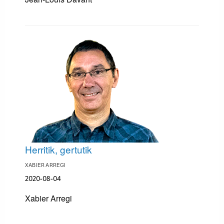
Herritik, gertutik
XABIER ARREGI
2020-08-04
Xabier Arregi