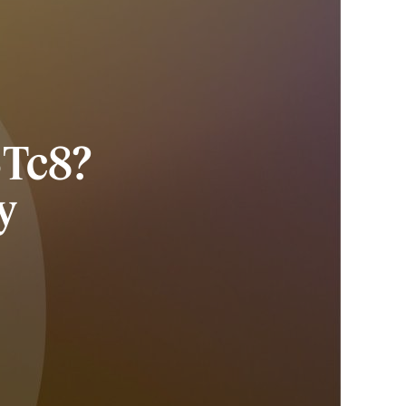
3Tc8?
y