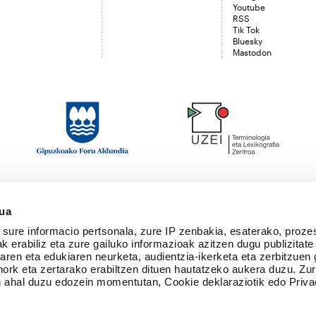
Youtube
RSS
Tik Tok
Bluesky
Mastodon
sua
sure informacio pertsonala, zure IP zenbakia, esaterako, proze
k erabiliz eta zure gailuko informazioak azitzen dugu publizitate
tearen eta edukiaren neurketa, audientzia-ikerketa eta zerbitzuen
nork eta zertarako erabiltzen dituen hautatzeko aukera duzu. Z
 ahal duzu edozein momentutan, Cookie deklaraziotik edo Priva
Kazetaritza propio eta