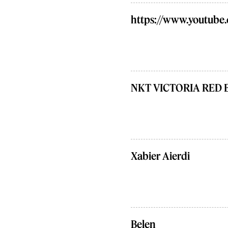
https://www.youtube
NKT VICTORIA RED 
Xabier Aierdi
Belen