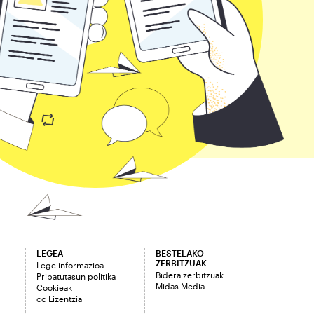
LEGEA
BESTELAKO
ZERBITZUAK
Lege informazioa
Bidera zerbitzuak
Pribatutasun politika
Midas Media
Cookieak
cc Lizentzia