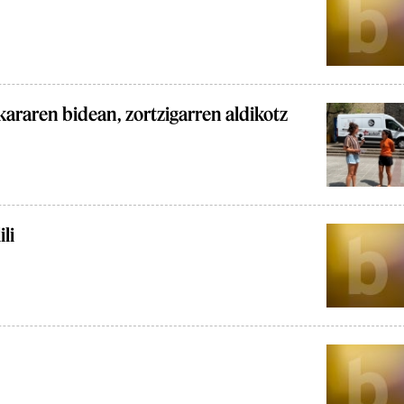
araren bidean, zortzigarren aldikotz
li