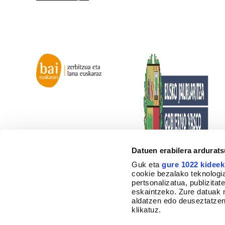
Datuen erabilera ardurat
Guk eta
gure 1022 kideek
cookie bezalako teknologia
pertsonalizatua, publizita
eskaintzeko. Zure datuak 
aldatzen edo deuseztatzen
klikatuz.