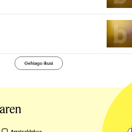
Gehiago ikusi
iaren
Arratsaldekoa