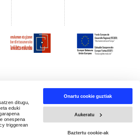
Onartu cookie guztiak
satzen ditugu,
 eta eduki
 garapena
Aukeratu
ure onespena
cy triggerean
Baztertu cookie-ak