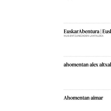
EuskarAbentura | Eusk
IKUS-ENTZUNEZKOEN LANTALDEA
ahomentan alex altxali
Ahomentan aimar