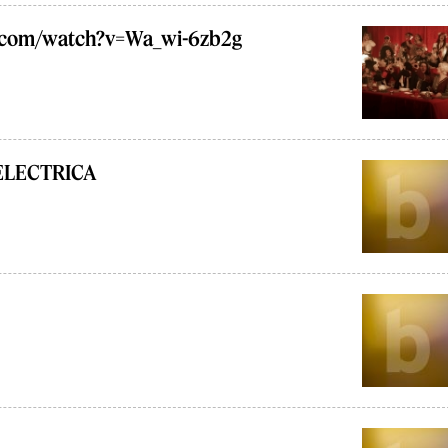
.com/watch?v=Wa_wi-6zb2g
ELECTRICA