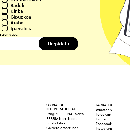
Badok
Kinka
Gipuzkoa
Araba
Iparraldea
rtzen duzu.
ORRIALDE
JARRAITU
KORPORATIBOAK
Whatsapp
Ezagutu BERRIA Taldea
Telegram
BERRIA berri bloga
Twitter
Publizitatea
Facebook
Galdera-erantzunak
Instagram