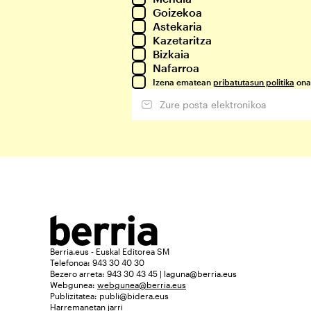
Goizekoa
Astekaria
Kazetaritza
Bizkaia
Nafarroa
Izena ematean
pribatutasun politika
ona
Berria.eus - Euskal Editorea SM
Telefonoa: 943 30 40 30
Bezero arreta: 943 30 43 45 | laguna@berria.eus
Webgunea:
webgunea@berria.eus
Publizitatea:
publi@bidera.eus
Harremanetan jarri