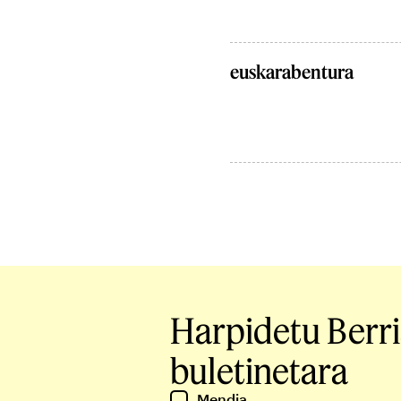
euskarabentura
Harpidetu Berr
buletinetara
Mendia