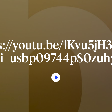
s://youtu.be/lKvu5jH
si=usbp09744pS0zuh