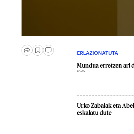
ERLAZIONATUTA
Mundua erretzen ari 
BADA
Urko Zabalak eta Abe
eskalatu dute