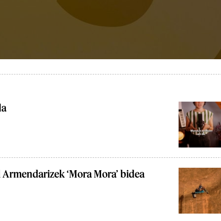
da
l Armendarizek ‘Mora Mora’ bidea