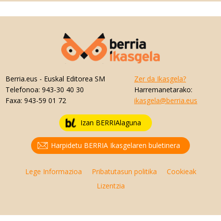
Berria.eus
- Euskal Editorea SM
Zer da Ikasgela?
Telefonoa:
943-30 40 30
Harremanetarako:
Faxa:
943-59 01 72
ikasgela@berria.eus
Izan BERRIAlaguna
Harpidetu BERRIA Ikasgelaren buletinera
Lege Informazioa
Pribatutasun politika
Cookieak
Lizentzia