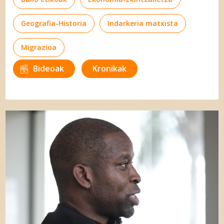
Geografia-Historia
Indarkeria matxista
Migrazioa
Bideoak
Kronikak