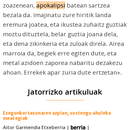
zoazenean,
apokalipsi
batean sartzea
bezala da. Imajinatu zure hiritik landa
eremura joatea, eta ikustea zuhaitz guztiak
moztu dituztela, belar guztia joana dela,
eta dena zikinkeria eta zuloak direla. Airea
marroia da, begiek erre egiten dute, eta
metal azidoen zaporea nabaritu dezakezu
ahoan. Errekek apar zuria dute ertzetan
»
.
Jatorrizko artikuluak
Ezegonkortasunaren azpian, sostengu ahuleko
meategiak
Aitor Garmendia Etxeberria |
|