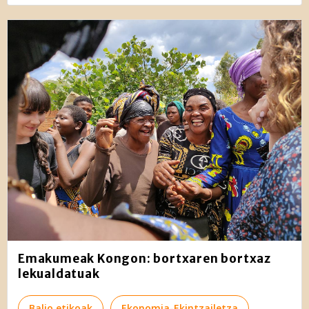
Emakumeak Kongon: bortxaren bortxaz
lekualdatuak
Balio etikoak
Ekonomia-Ekintzailetza