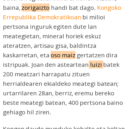
baina,
zorigaizto
handi bat dago.
Kongoko
Errepublika Demokratikoan
bi milioi
pertsona inguruk egiten dute lan
meategietan, mineral horiek eskuz
ateratzen, artisau gisa, baldintza
kaskarretan, eta
oso maiz
gertatzen dira
istripuak. Joan den asteartean
luizi
batek
200 meatzari harrapatu zituen
herrialdearen ekialdeko meategi batean;
urtarrilaren 28an, berriz, eremu bereko
beste meategi batean, 400 pertsona baino
gehiago hil ziren.
Kongon daude munduko kobalto eta koltan