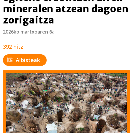
mineralen atzean dagoen
zorigaitza
2026ko martxoaren 6a
392 hitz
Albisteak