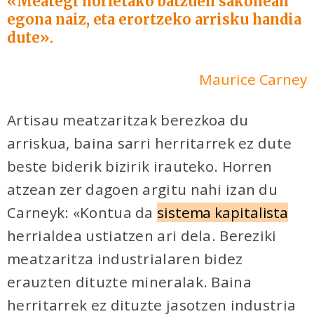
«Meategi horietako batzuen sakonean
egona naiz, eta erortzeko arrisku handia
dute».
Maurice Carney
Artisau meatzaritzak berezkoa du
arriskua, baina sarri herritarrek ez dute
beste biderik bizirik irauteko. Horren
atzean zer dagoen argitu nahi izan du
Carneyk: «Kontua da
sistema kapitalista
herrialdea ustiatzen ari dela. Bereziki
meatzaritza industrialaren bidez
erauzten dituzte mineralak. Baina
herritarrek ez dituzte jasotzen industria