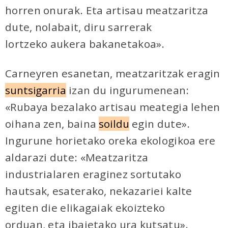
horren onurak. Eta artisau meatzaritza
dute, nolabait, diru sarrerak
lortzeko aukera bakanetakoa».
Carneyren esanetan,
meatzaritzak eragin
suntsigarria
izan du ingurumenean:
«Rubaya bezalako artisau meategia lehen
oihana zen, baina
soildu
egin dute».
Ingurune horietako oreka ekologikoa ere
aldarazi dute: «Meatzaritza
industrialaren eraginez sortutako
hautsak, esaterako, nekazariei kalte
egiten die elikagaiak ekoizteko
orduan, eta ibaietako ura kutsatu».