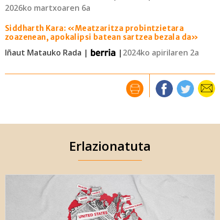
2026ko martxoaren 6a
Siddharth Kara: «Meatzaritza probintzietara
zoazenean, apokalipsi batean sartzea bezala da»
Iñaut Matauko Rada |
|
2024ko apirilaren 2a
Erlazionatuta