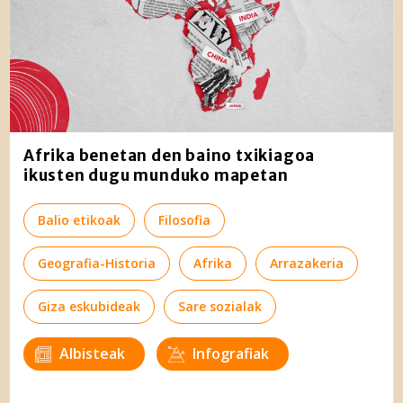
Afrika benetan den baino txikiagoa
ikusten dugu munduko mapetan
Balio etikoak
Filosofia
Geografia-Historia
Afrika
Arrazakeria
Giza eskubideak
Sare sozialak
Albisteak
Infografiak