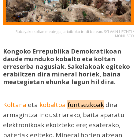
Rubayako koltan meategia, artxiboko irudi batean. SYLVAIN LIECHTI /
MONUSCO
Kongoko Errepublika Demokratikoan
daude munduko kobalto eta koltan
erreserba nagusiak. Sakelakoak egiteko
erabiltzen dira mineral horiek, baina
meategietan ehunka lagun hil dira.
Koltana
eta
kobaltoa
funtsezkoak
dira
armagintza industriarako, baita aparatu
elektronikoak ekoizteko ere; esaterako,
bateriak egiteko. Mineral horien atzean,