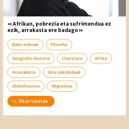
«Afrikan, pobrezia eta sufrimendua ez
ezik, arrakasta ere badago»
Balio etikoak
Filosofia
Geografia-Historia
Literatura
Afrika
Arrazakeria
Giza eskubideak
Globalizazioa
Migrazioa
Elkarrizketak