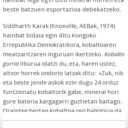
beste batzuen esportazioa debekatzeko.
Siddharth Karak (Knoxville, AEBak, 1974)
hainbat bidaia egin ditu Kongoko
Errepublika Demokratikora, kobaltoaren
meatzaritzaren inguruan ikertzeko.
Kobalto
gorria
liburua idatzi du, eta, haren ustez,
altxor horrek
ondorio latzak ditu:
«
Z
uk, nik
eta beste jende askok ezin dugu 24 orduz
funtzionatu kobaltorik gabe, mineral hori
gure bateria kargagarri guztietan baitago.
O
raintxe bertan kobaltoa oso baliotsua da,
funtsezko lehengaia baita gaur egungo