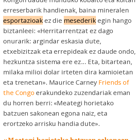
erreserbarik handienak, baina mineralen
esportazioak
ez die
mesederik
egin hango
biztanleei: «Herritarrentzat ez dago
onurarik: argindar eskasia dute,
etxebizitzak eta errepideak ez daude ondo,
hezkuntza sistema ere ez... Eta, bitartean,
milaka milioi dolar irteten dira kamioietan
eta trenetan». Maurice Carney
Friends of
the Congo
erakundeko zuzendariak eman
du horren berri:
«Meategi horietako
batzuen sakonean egona naiz, eta
erortzeko arrisku handia dute».