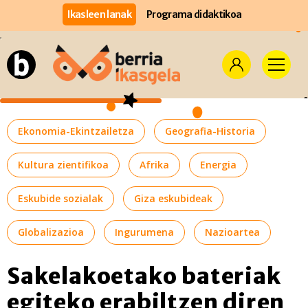
Ikasleen lanak
Programa didaktikoa
Ekonomia-Ekintzailetza
Geografia-Historia
Kultura zientifikoa
Afrika
Energia
Eskubide sozialak
Giza eskubideak
Globalizazioa
Ingurumena
Nazioartea
Sakelakoetako bateriak
egiteko erabiltzen diren