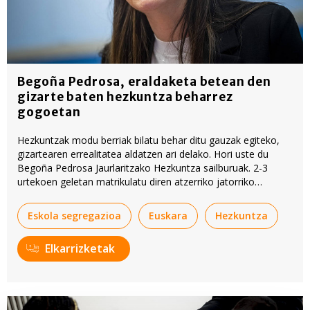
Begoña Pedrosa, eraldaketa betean den
gizarte baten hezkuntza beharrez
gogoetan
Hezkuntzak modu berriak bilatu behar ditu gauzak egiteko,
gizartearen errealitatea aldatzen ari delako. Hori uste du
Begoña Pedrosa Jaurlaritzako Hezkuntza sailburuak. 2-3
urtekoen geletan matrikulatu diren atzerriko jatorriko
ikasleen portzentajea ia %25era iritsi dela gogoratu du
baieztapen hori egiteko.
Eskola segregazioa
Euskara
Hezkuntza
Elkarrizketak