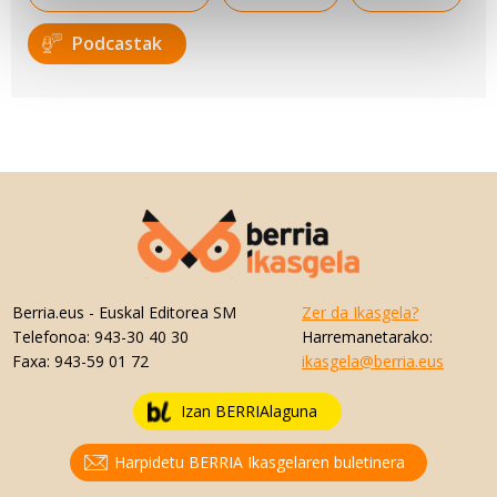
Identify your device by actively scanning it for
Podcastak
specific characteristics (fingerprinting)
Find out more about how your personal data is processed
and set your preferences in the
details section
.
Webgune honek cookie propioak eta hirugarrenen cookie-
fitxategiak erabiltzen ditu. Zure esperientzia eta
zerbitzuak hobetzeko asmoz, cookie teknologiaz
baliatzen gara. Ohar hau onartuz gero, teknologia hori
erabiltzeko baimen esplizitua ematen diguzu.
Gehiago
irakurri
Berria.eus
- Euskal Editorea SM
Zer da Ikasgela?
Telefonoa:
943-30 40 30
Harremanetarako:
Faxa:
943-59 01 72
ikasgela@berria.eus
Izan BERRIAlaguna
Harpidetu BERRIA Ikasgelaren buletinera