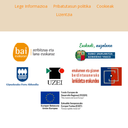
Lege Informazioa
Pribatutasun politika
Cookieak
Lizentzia