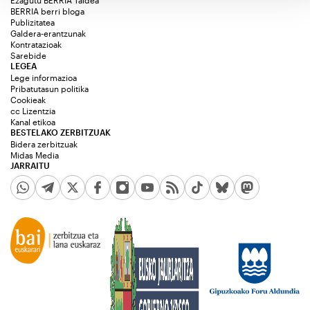
Ezagutu BERRIA Taldea
BERRIA berri bloga
Publizitatea
Galdera-erantzunak
Kontratazioak
Sarebide
LEGEA
Lege informazioa
Pribatutasun politika
Cookieak
cc Lizentzia
Kanal etikoa
BESTELAKO ZERBITZUAK
Bidera zerbitzuak
Midas Media
JARRAITU