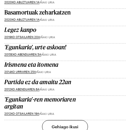
2020KO ABUZTUAREN 1A
IÑAKI URIA
Basamortuak zeharkatzen
2020KO ABUZTUAREN 1A
IÑAKI URIA
Legez kanpo
2019KO OTSAILAREN 20A
IÑAKI URIA
'Egunkaria', urte askoan!
2015EKO ABENDUAREN 5A
IÑAKI URIA
Irismena eta itomena
2014KO URRIAREN 25A
IÑAKI URIA
Partida ez da amaitu 22an
2012KO ABENDUAREN 6A
IÑAKI URIA
'Egunkaria'-ren memoriaren
argitan
2012KO OTSAILAREN 19A
IÑAKI URIA
Gehiago ikusi