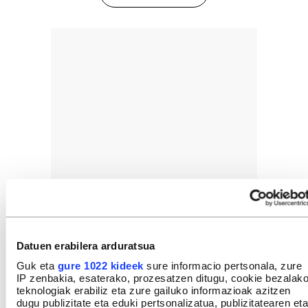
Datuen erabilera arduratsua
Guk eta
gure 1022 kideek
sure informacio pertsonala, zure
IP zenbakia, esaterako, prozesatzen ditugu, cookie bezalak
teknologiak erabiliz eta zure gailuko informazioak azitzen
dugu publizitate eta eduki pertsonalizatua, publizitatearen eta