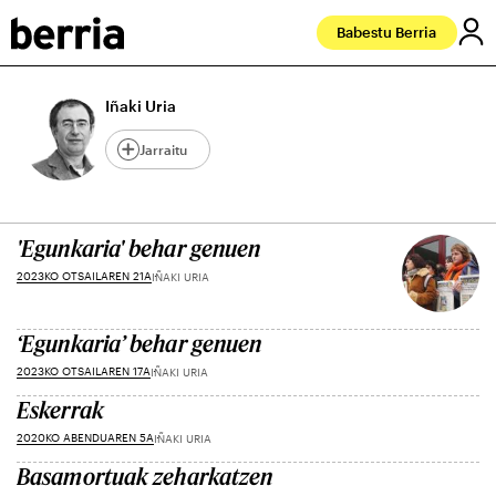
Babestu Berria
Iñaki Uria
Jarraitu
'Egunkaria' behar genuen
2023KO OTSAILAREN 21A
IÑAKI URIA
‘Egunkaria’ behar genuen
2023KO OTSAILAREN 17A
IÑAKI URIA
Eskerrak
2020KO ABENDUAREN 5A
IÑAKI URIA
Basamortuak zeharkatzen