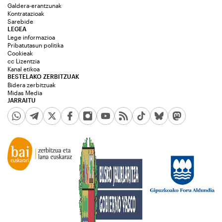
Galdera-erantzunak
Kontratazioak
Sarebide
LEGEA
Lege informazioa
Pribatutasun politika
Cookieak
cc Lizentzia
Kanal etikoa
BESTELAKO ZERBITZUAK
Bidera zerbitzuak
Midas Media
JARRAITU