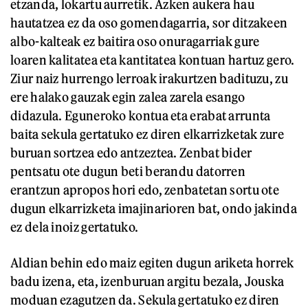
etzanda, lokartu aurretik. Azken aukera hau
hautatzea ez da oso gomendagarria, sor ditzakeen
albo-kalteak ez baitira oso onuragarriak gure
loaren kalitatea eta kantitatea kontuan hartuz gero.
Ziur naiz hurrengo lerroak irakurtzen badituzu, zu
ere halako gauzak egin zalea zarela esango
didazula. Eguneroko kontua eta erabat arrunta
baita sekula gertatuko ez diren elkarrizketak zure
buruan sortzea edo antzeztea. Zenbat bider
pentsatu ote dugun beti berandu datorren
erantzun apropos hori edo, zenbatetan sortu ote
dugun elkarrizketa imajinarioren bat, ondo jakinda
ez dela inoiz gertatuko.
Aldian behin edo maiz egiten dugun ariketa horrek
badu izena, eta, izenburuan argitu bezala, Jouska
moduan ezagutzen da. Sekula gertatuko ez diren