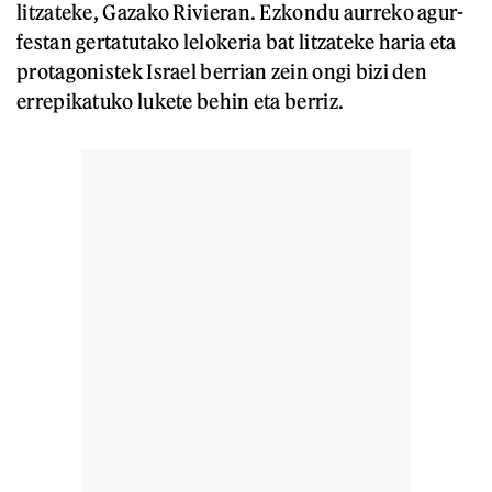
litzateke, Gazako Rivieran. Ezkondu aurreko agur-
festan gertatutako lelokeria bat litzateke haria eta
protagonistek Israel berrian zein ongi bizi den
errepikatuko lukete behin eta berriz.