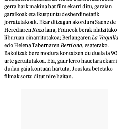
gerra hark makina bat film ekarri ditu, garaian
garaikoak eta ikuspuntu desberdinetatik
jorratutakoak. Ekar ditzagun akordura Saenz de
Herediaren
Raza
lana, Francok berak idatzitako
liburuan oinarritutakoa; Berlangaren
La Vaquilla
edo Helena Tabernaren
Berri ona
, esaterako.
Bakoitzak bere modura kontatzen du duela ia 90
urte gertatutakoa. Eta, gaur lerro hauetara ekarri
dudan gaia kontuan hartuta, Jouskaz betetako
filmak sortu ditut nire baitan.