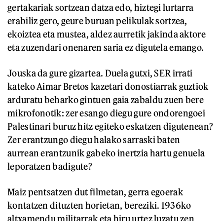
gertakariak sortzean datza edo, hiztegi lurtarra
erabiliz gero, geure buruan pelikulak sortzea,
ekoiztea eta mustea, aldez aurretik jakinda aktore
eta zuzendari onenaren saria ez digutela emango.
Jouska da gure gizartea. Duela gutxi, SER irrati
kateko Aimar Bretos kazetari donostiarrak guztiok
arduratu beharko gintuen gaia zabaldu zuen bere
mikrofonotik: zer esango diegu gure ondorengoei
Palestinari buruz hitz egiteko eskatzen digutenean?
Zer erantzungo diegu halako sarraski baten
aurrean erantzunik gabeko inertzia hartu genuela
leporatzen badigute?
Maiz pentsatzen dut filmetan, gerra egoerak
kontatzen dituzten horietan, bereziki. 1936ko
altxamendu militarrak eta hiru urtez luzatu zen