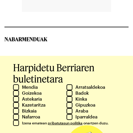
NABARMENDUAK
Harpidetu Berriaren
buletinetara
Mendia
Arratsaldekoa
Goizekoa
Badok
Astekaria
Kinka
Kazetaritza
Gipuzkoa
Bizkaia
Araba
Nafarroa
Iparraldea
Izena ematean
pribatutasun politika
onartzen duzu.