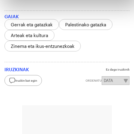
GAIAK
Gerrak eta gatazkak
Palestinako gatazka
Arteak eta kultura
Zinema eta ikus-entzunezkoak
IRUZKINAK
Ez dago iruzkinik
Iruzkin bat egin
ORDENATU