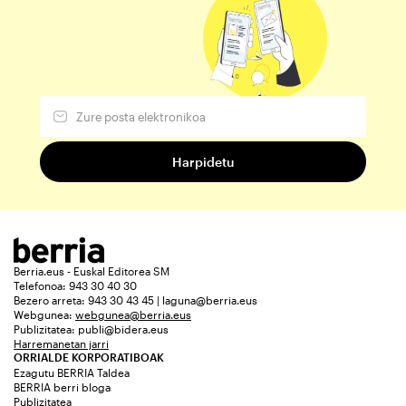
Berria.eus - Euskal Editorea SM
Telefonoa: 943 30 40 30
Bezero arreta: 943 30 43 45 | laguna@berria.eus
Webgunea:
webgunea@berria.eus
Publizitatea:
publi@bidera.eus
Harremanetan jarri
ORRIALDE KORPORATIBOAK
Ezagutu BERRIA Taldea
BERRIA berri bloga
Publizitatea