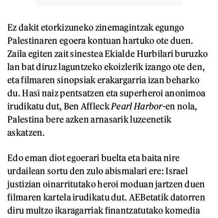
Ez dakit etorkizuneko zinemagintzak egungo
Palestinaren egoera kontuan hartuko ote duen.
Zaila egiten zait sinestea Ekialde Hurbilari buruzko
lan bat diruz laguntzeko ekoizlerik izango ote den,
eta filmaren sinopsiak erakargarria izan beharko
du. Hasi naiz pentsatzen eta superheroi anonimoa
irudikatu dut, Ben Affleck
Pearl Harbor-
en nola,
Palestina bere azken arnasarik luzeenetik
askatzen.
Edo eman diot egoerari buelta eta baita nire
urdailean sortu den zulo abismalari ere: Israel
justizian oinarritutako heroi moduan jartzen duen
filmaren kartela irudikatu dut. AEBetatik datorren
diru multzo ikaragarriak finantzatutako komedia