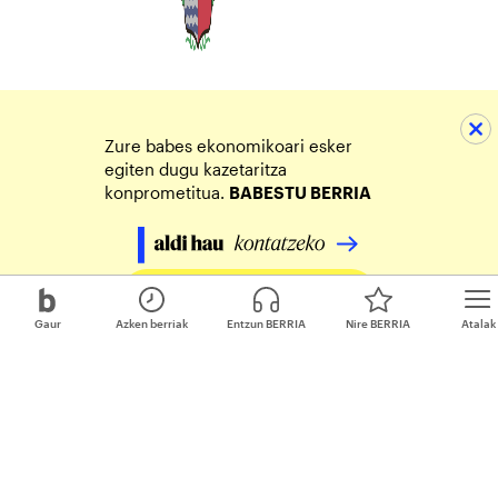
Zure babes ekonomikoari esker
egiten dugu kazetaritza
konprometitua.
BABESTU BERRIA
Egin zure ekarpena
Gaur
Azken berriak
Entzun BERRIA
Nire BERRIA
Atalak