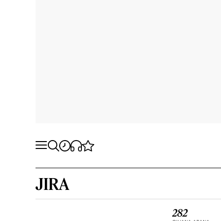
JIRA
282