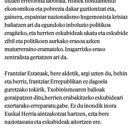
dituen erreforma laborala. Honek hondamendi
ekonomikoa eta pobrezia dakar guztiontzat eta,
gainera, espainiar nazionalismo hegemonista krisiaz
baliatzen ari da egundoko inboluzio politikoa
eragiteko, eta herrien eskubideak ukatu eta eskubide
zibil eta politikoen aurkako erasoa azken
muturreraino eramateko. Izugarrizko eraso
zentralista gertatzen ari da.
Frantziar Estatuak, bere aldetik, argi uzten du, behin
eta berriz, frantziar Errepublikan ez dagoela
guretzako tokirik. Txobinismoaren balioak
goraipatzen ditu,herrien erabakitzeko eskubideari
ezertarako erreparatu gabe. Ez du inondik inora
Euskal Herria aintzakotzat hartzen, ezta bere
naziotasuna eta eskubideak aitortzen ere.