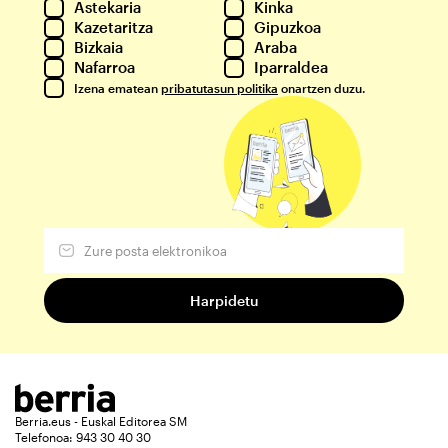
Astekaria
Kinka
Kazetaritza
Gipuzkoa
Bizkaia
Araba
Nafarroa
Iparraldea
Izena ematean
pribatutasun politika
onartzen duzu.
Berria.eus - Euskal Editorea SM
Telefonoa: 943 30 40 30