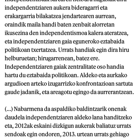
independentziaren aukera bideragarri eta
erakargarria bilakatzea jendartearen aurrean,
oraindik maila handi baten zenbait alorretan
ikusezina den independentismoa kalera ateratzea,
eta independentziaren gaia eguneroko eztabaida
politikoan txertatzea. Urrats handiak egin dira hiru
helburuetan; hirugarrenean, batez ere.
Independentziaren gaiak zentralitate oso handia
hartu du eztabaida politikoan. Aldeko eta aurkako
argudioen arteko izugarrizko konfrontazioan sartuta
gaude jadanik, eta areagotu egingo da aurrerantzean.
(...) Nabarmena da aspaldiko baldintzarik onenak
daudela independentziaren aldeko lana handitzeko
eta, 2012ak eskaini dizkigun aukerak baliatuz urrats
sendoak egin ondoren, 2013. urtean urrats gehiago