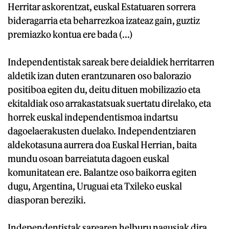
Herritar askorentzat, euskal Estatuaren sorrera
bideragarria eta beharrezkoa izateaz gain, guztiz
premiazko kontua ere bada (...)
Independentistak sareak bere deialdiek herritarren
aldetik izan duten erantzunaren oso balorazio
positiboa egiten du, deitu dituen mobilizazio eta
ekitaldiak oso arrakastatsuak suertatu direlako, eta
horrek euskal independentismoa indartsu
dagoelaerakusten duelako. Independentziaren
aldekotasuna aurrera doa Euskal Herrian, baita
mundu osoan barreiatuta dagoen euskal
komunitatean ere. Balantze oso baikorra egiten
dugu, Argentina, Uruguai eta Txileko euskal
diasporan bereziki.
Independentistak sarearen helburu nagusiak dira