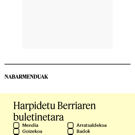
NABARMENDUAK
Harpidetu Berriaren
buletinetara
Mendia
Arratsaldekoa
Goizekoa
Badok