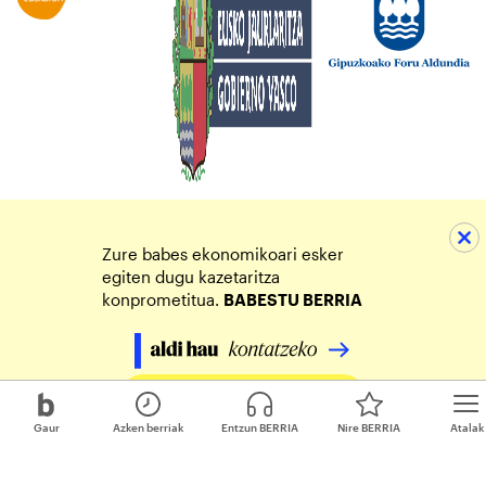
Zure babes ekonomikoari esker
egiten dugu kazetaritza
konprometitua.
BABESTU BERRIA
Egin zure ekarpena
Gaur
Azken berriak
Entzun BERRIA
Nire BERRIA
Atalak