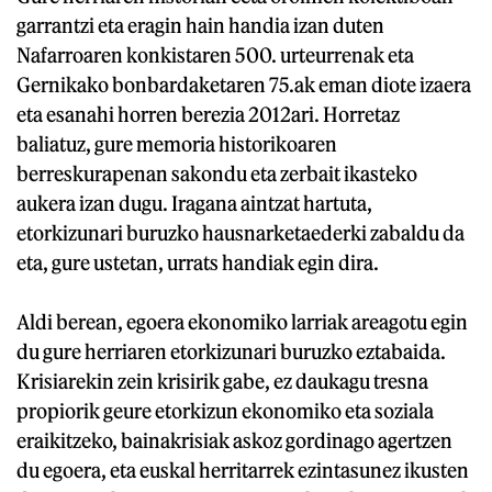
garrantzi eta eragin hain handia izan duten
Nafarroaren konkistaren 500. urteurrenak eta
Gernikako bonbardaketaren 75.ak eman diote izaera
eta esanahi horren berezia 2012ari. Horretaz
baliatuz, gure memoria historikoaren
berreskurapenan sakondu eta zerbait ikasteko
aukera izan dugu. Iragana aintzat hartuta,
etorkizunari buruzko hausnarketaederki zabaldu da
eta, gure ustetan, urrats handiak egin dira.
Aldi berean, egoera ekonomiko larriak areagotu egin
du gure herriaren etorkizunari buruzko eztabaida.
Krisiarekin zein krisirik gabe, ez daukagu tresna
propiorik geure etorkizun ekonomiko eta soziala
eraikitzeko, bainakrisiak askoz gordinago agertzen
du egoera, eta euskal herritarrek ezintasunez ikusten