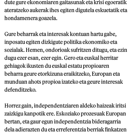
dute gure ekonomiaren gaitasunak eta krisi egoeratik
ateratzeko aukerak ihes egiten digutela eskuetatik eta
hondamenera goazela.
Gure beharrak eta interesak kontuan hartu gabe,
inposatu egiten dizkigute politika ekonomiko eta
sozialak. Hemen, ondorioak sufritzen ditugu, eta ezin
dugu ezer esan, ezer egin. Gero eta euskal herritar
gehiagok ikusten du euskal estatu propioaren
beharra geure etorkizuna eraikitzeko, Europan eta
munduan ahots propioa izateko eta geure interesak
defenditzeko.
Horrez gain, independentziaren aldeko haizeak iritsi
zaizkigu kanpotik ere. Eskoziako prozesuak Europan
bertan, eta gaur egun independentzia bideragarria
dela adierazten du eta erreferentzia berriak finkatzen