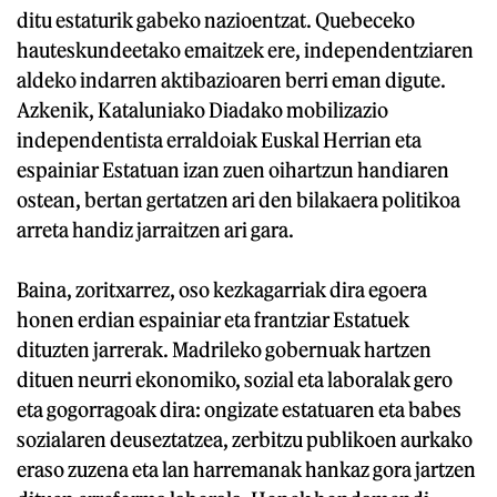
ditu estaturik gabeko nazioentzat. Quebeceko
hauteskundeetako emaitzek ere, independentziaren
aldeko indarren aktibazioaren berri eman digute.
Azkenik, Kataluniako Diadako mobilizazio
independentista erraldoiak Euskal Herrian eta
espainiar Estatuan izan zuen oihartzun handiaren
ostean, bertan gertatzen ari den bilakaera politikoa
arreta handiz jarraitzen ari gara.
Baina, zoritxarrez, oso kezkagarriak dira egoera
honen erdian espainiar eta frantziar Estatuek
dituzten jarrerak. Madrileko gobernuak hartzen
dituen neurri ekonomiko, sozial eta laboralak gero
eta gogorragoak dira: ongizate estatuaren eta babes
sozialaren deuseztatzea, zerbitzu publikoen aurkako
eraso zuzena eta lan harremanak hankaz gora jartzen