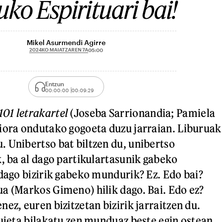
ko Espirituari bai!
Mikel Asurmendi Agirre
2024KO MAIATZAREN 7A
05:00
Entzun
00:00:00
00:09:29
01 letrakartel
(Joseba Sarrionandia; Pamiela
iora ondutako gogoeta duzu jarraian. Liburuak
 Unibertso bat biltzen du, unibertso
k, ba al dago partikulartasunik gabeko
 dago bizirik gabeko mundurik? Ez. Edo bai?
a (Markos Gimeno) hilik dago. Bai. Edo ez?
ez, euren bizitzetan bizirik jarraitzen du.
sujeta bilakatu zen munduaz beste egin ostean.