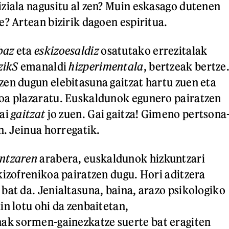
ziala nagusitu al zen? Muin eskasago dutenen
e? Artean bizirik dagoen espiritua.
baz
eta
eskizoesaldiz
osatutako errezitalak
zikS
emanaldi
hizperimentala
, bertzeak bertze
en dugun elebitasuna gaitzat hartu zuen eta
oa plazaratu. Euskaldunok egunero pairatzen
gai
gaitzat
jo zuen. Gai gaitza! Gimeno pertsona
n. Jeinua horregatik.
entzaren
arabera, euskaldunok hizkuntzari
kizofrenikoa pairatzen dugu. Hori aditzera
bat da. Jenialtasuna, baina, arazo psikologiko
in lotu ohi da zenbaitetan,
 sormen-gainezkatze suerte bat eragiten