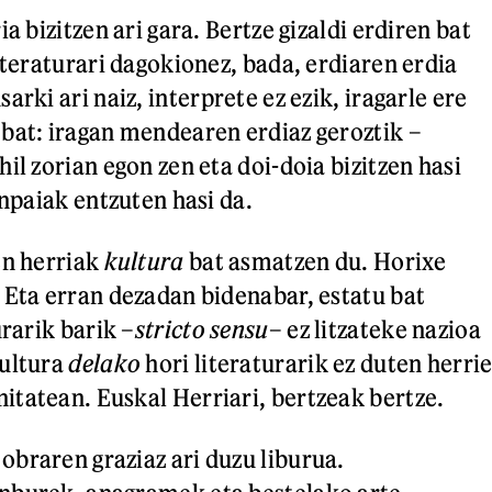
ia bizitzen ari gara. Bertze gizaldi erdiren bat
iteraturari dagokionez, bada, erdiaren erdia
arki ari naiz, interprete ez ezik, iragarle ere
bat: iragan mendearen erdiaz geroztik –
il zorian egon zen eta doi-doia bizitzen hasi
anpaiak entzuten hasi da.
en herriak
kultura
bat asmatzen du. Horixe
 Eta erran dezadan bidenabar, estatu bat
urarik barik –
stricto sensu
– ez litzateke nazioa
Kultura
delako
hori literaturarik ez duten herrie
tatean. Euskal Herriari, bertzeak bertze.
braren graziaz ari duzu liburua.