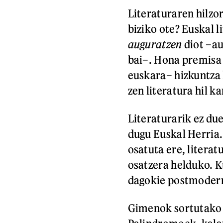
Literaturaren hilzor
biziko ote? Euskal l
auguratzen
diot –aus
bai–. Hona premisa 
euskara– hizkuntza h
zen literatura hil k
Literaturarik ez du
dugu Euskal Herria.
osatuta ere, literat
osatzera helduko. 
dagokie postmoderni
Gimenok sortutako o