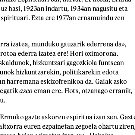
tuz hasi, 1923an indartu, 1934an nagusitu eta
espirituari. Ezta ere 1977an ernamuindu zen
rra izatea, munduko gauzarik ederrena da»,
otoa ederra izatea ere! Hori oximorona.
kaldunok, hizkuntzari gagozkiola funtsean
unok hizkuntzarekin, politikarekin edota
un harremana eskizofrenikoa da. Gaiak asko
regatik
asco
eman ere. Hots, otzanago erranik,
du.
Ermuko gazte askoren espiritua izan zen. Gazt
altxorra euren ezpainetan zegoela ohartu ziren