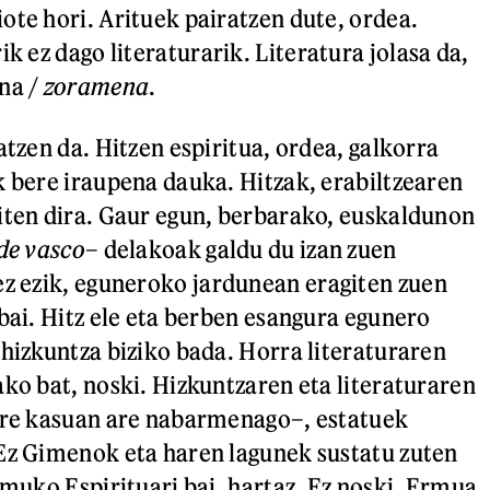
ote hori. Arituek pairatzen dute, ordea.
ik ez dago literaturarik. Literatura jolasa da,
na /
zoramena
.
atzen da. Hitzen espiritua, ordea, galkorra
k bere iraupena dauka. Hitzak, erabiltzearen
iten dira. Gaur egun, berbarako, euskaldunon
de vasco
– delakoak galdu du izan zuen
 ez ezik, eguneroko jardunean eragiten zuen
 bai. Hitz ele eta berben esangura egunero
 hizkuntza biziko bada. Horra literaturaren
ako bat, noski. Hizkuntzaren eta literaturaren
gure kasuan are nabarmenago–, estatuek
Ez Gimenok eta haren lagunek sustatu zuten
rmuko Espirituari bai, hartaz. Ez noski, Ermua