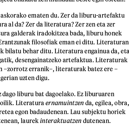
askorako ematen du. Zer da liburu-artefaktu
ra al da? Zer da literatura? Zer zen eta zer
tura galderak iradokitzea bada, liburu honek
Erantzunak filosofiak eman ei ditu. Literaturan
 bilatu behar ditu. Literatura engainua da, et
atik, desengainatzeko artefaktua. Literaturak
 –zorrotz erranik–, literaturak batez ere –
gerian uzten digu.
z dago liburu bat dagoelako. Ez liburuaren
oilik. Literatura
ernamuintzen
da, egilea, obra
pretea egon badaudenean. Lau subjektu horiek
otenean, laurek
interaktuatzen
dutenean.