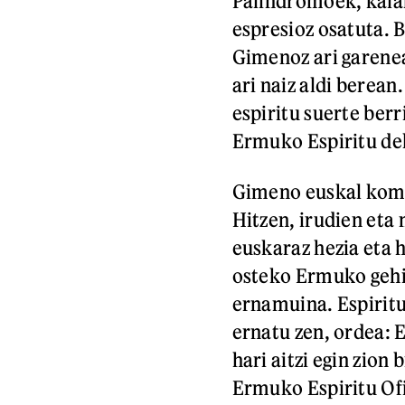
Palindromoek, kala
espresioz osatuta. B
Gimenoz ari garenean
ari naiz aldi berea
espiritu suerte berri
Ermuko Espiritu de
Gimeno euskal komun
Hitzen, irudien eta
euskaraz hezia eta 
osteko Ermuko gehie
ernamuina. Espiritu 
ernatu zen, ordea: 
hari aitzi egin zio
Ermuko Espiritu Ofi