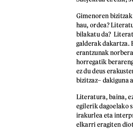
Gimenoren bizitzak 
hau, ordea? Literatu
bilakatu da? Litera
galderak dakartza. 
erantzunak norberak
horregatik berareng
ez du deus erakusten
bizitzaz– dakiguna a
Literatura, baina, e
egilerik dagoelako s
irakurlea eta inter
elkarri eragiten di