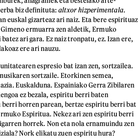
nburek, anagramek eta bestelako arte-
erba biz definituta:
altxor hizperimentala
.
 euskal gizarteaz ari naiz. Eta bere espirituaz
n. Gimeno ermuarra zen aldetik, Ermuko
 batez ari gara. Ez naiz tronpatu, ez. Izan ere,
lakoaz ere ari nauzu.
itatearen espresio bat izan zen, sortzailea.
 musikaren sortzaile. Etorkinen semea,
hazia. Euskalduna. Espainiako Gerra Zibilaren
ngoa ez bezala, espiritu berri baten
berri horren parean, bertze espiritu berri bat
Ermuko Espiritua. Nekez ari zen espiritu berri
n bigarren horrek. Non eta nola ernamuindu zen
ziala? Nork elikatu zuen espiritu hura?