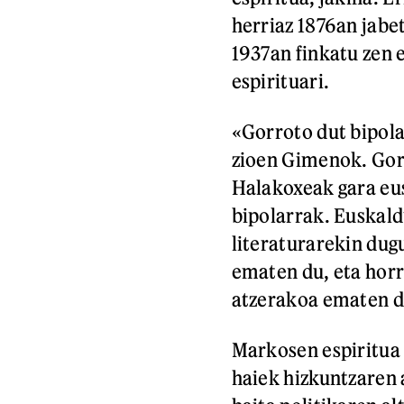
herriaz 1876an jabe
1937an finkatu zen 
espirituari.
«Gorroto dut bipola
zioen Gimenok. Gorr
Halakoxeak gara eus
bipolarrak. Euskald
literaturarekin dug
ematen du, eta hor
atzerakoa ematen 
Markosen espiritua 
haiek hizkuntzaren 