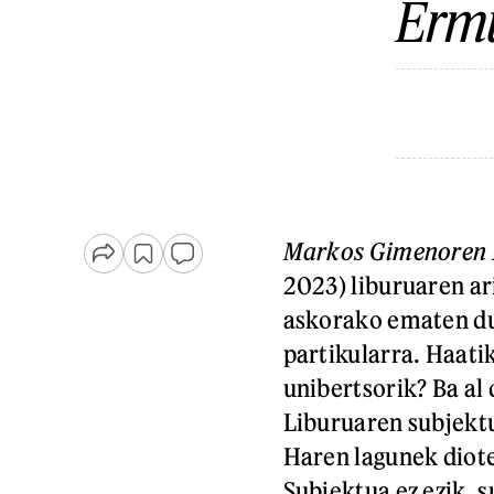
Ermu
Markos Gimenoren 1
2023) liburuaren ar
askorako ematen du.
partikularra. Haati
unibertsorik? Ba al
Liburuaren subjektu
Haren lagunek dioten
Subjektua ez ezik, 