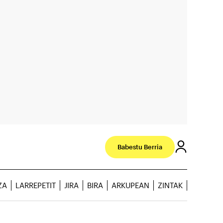
Babestu Berria
ZA
LARREPETIT
JIRA
BIRA
ARKUPEAN
ZINTAK