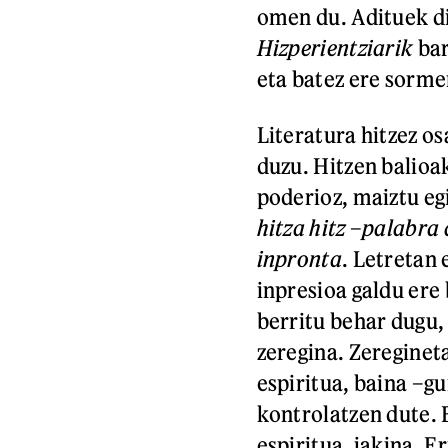
omen du. Adituek di
Hizperientziarik
bar
eta batez ere sorme
Literatura hitzez os
duzu. Hitzen balioa
poderioz, maiztu eg
hitza hitz
–
palabra 
inpronta
. Letretan
inpresioa galdu ere
berritu behar dugu,
zeregina. Zereginet
espiritua, baina –
kontrolatzen dute. 
espiritua, jakina. E