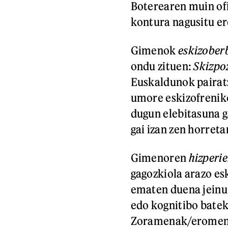
Boterearen muin ofi
kontura nagusitu er
Gimenok
eskizober
ondu zituen:
Skizpo
Euskaldunok pairatz
umore eskizofrenik
dugun elebitasuna 
gai izan zen horreta
Gimenoren
hizperi
gagozkiola arazo es
ematen duena jeinu 
edo kognitibo batek
Zoramenak/eromenak