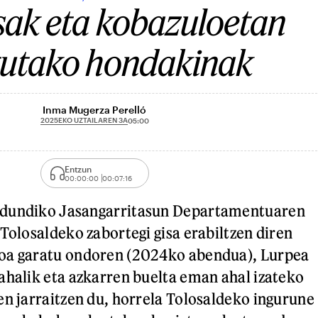
asak eta kobazuloetan
tutako hondakinak
Inma Mugerza Perelló
2025EKO UZTAILAREN 3A
05:00
Entzun
00:00:00
00:07:16
ldundiko Jasangarritasun Departamentuaren
 Tolosaldeko zabortegi gisa erabiltzen diren
oa garatu ondoren (2024ko abendua), Lurpea
ahalik eta azkarren buelta eman ahal izateko
en jarraitzen du, horrela Tolosaldeko ingurune