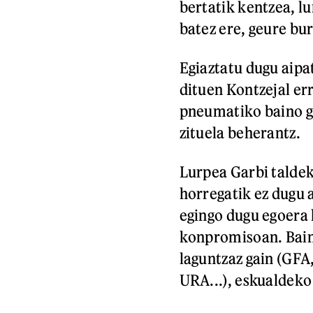
bertatik kentzea, l
batez ere, geure bu
Egiaztatu dugu aipa
dituen Kontzejal er
pneumatiko baino g
zituela beherantz.
Lurpea Garbi taldek
horregatik ez dugu 
egingo dugu egoera
konpromisoan. Bain
laguntzaz gain (GFA,
URA...), eskualdeko