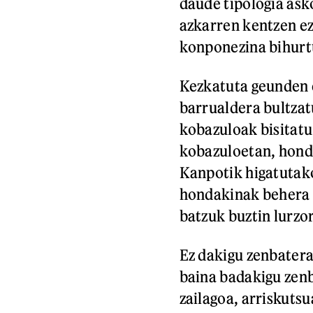
daude tipologia ask
azkarren kentzen ez 
konponezina bihurt
Kezkatuta geunden 
barrualdera bultzat
kobazuloak bisitatu
kobazuloetan, hond
Kanpotik higatutako
hondakinak behera e
batzuk buztin lurzo
Ez dakigu zenbatera
baina badakigu zenb
zailagoa, arriskuts