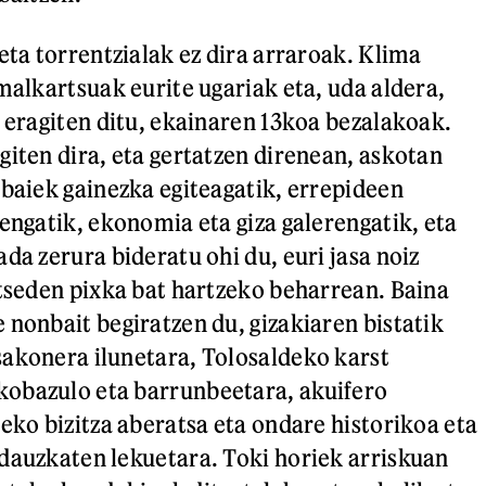
eta torrentzialak ez dira arraroak. Klima
malkartsuak eurite ugariak eta, uda aldera,
k eragiten ditu, ekainaren 13koa bezalakoak.
giten dira, eta gertatzen direnean, askotan
ibaiek gainezka egiteagatik, errepideen
eengatik, ekonomia eta giza galerengatik, eta
da zerura bideratu ohi du, euri jasa noiz
atseden pixka bat hartzeko beharrean. Baina
 nonbait begiratzen du, gizakiaren bistatik
akonera ilunetara, Tolosaldeko karst
obazulo eta barrunbeetara, akuifero
eko bizitza aberatsa eta ondare historikoa eta
dauzkaten lekuetara. Toki horiek arriskuan