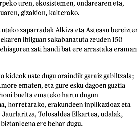
urpeko uren, ekosistemen, ondarearen eta,
ruaren, gizakion, kalterako.
tutako zaparradak Alkiza eta Asteasu bereizte
rekaren ibilguan sakabanatuta zeuden 150
ehiagoren zati handi bat ere arrastaka eraman
o kideok uste dugu oraindik garaiz gabiltzala;
amore ematen, eta gure esku dagoen guztia
 honi buelta emateko hartu dugun
a, horretarako, erakundeen inplikazioaz eta
 Jaurlaritza, Tolosaldea Elkartea, udalak,
 biztanleena ere behar dugu.