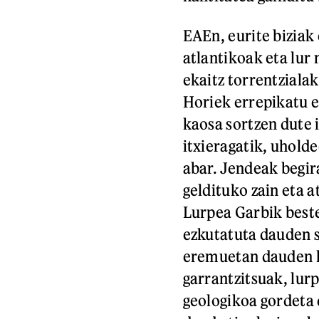
EAEn, eurite biziak 
atlantikoak eta lur 
ekaitz torrentziala
Horiek errepikatu e
kaosa sortzen dute 
itxieragatik, uhold
abar. Jendeak begira
geldituko zain eta 
Lurpea Garbik beste
ezkutatuta dauden s
eremuetan dauden k
garrantzitsuak, lurp
geologikoa gordeta 