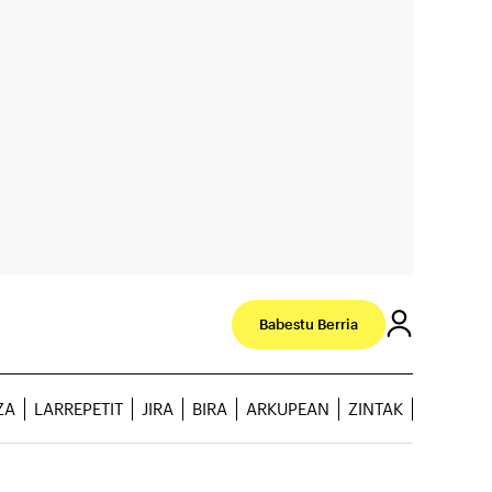
Babestu Berria
ZA
LARREPETIT
JIRA
BIRA
ARKUPEAN
ZINTAK