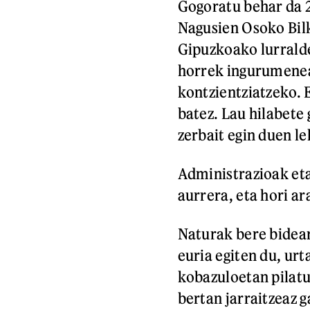
Gogoratu behar da 
Nagusien Osoko Bil
Gipuzkoako lurralde
horrek ingurumenea
kontzientziatzeko. 
batez. Lau hilabete 
zerbait egin duen le
Administrazioak et
aurrera, eta hori ar
Naturak bere bideari
euria egiten du, urt
kobazuloetan pilatu
bertan jarraitzeaz 