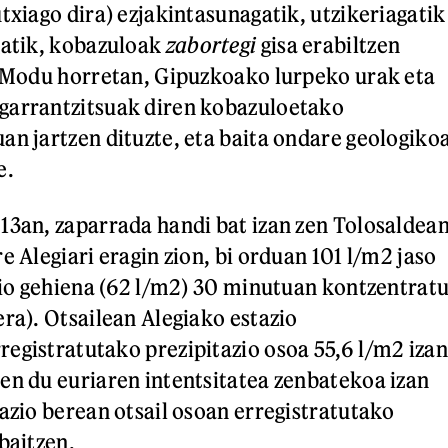
txiago dira) ezjakintasunagatik, utzikeriagatik
gatik, kobazuloak
zabortegi
gisa erabiltzen
. Modu horretan, Gipuzkoako lurpeko urak eta
garrantzitsuak diren kobazuloetako
an jartzen dituzte, eta baita ondare geologiko
e.
13an, zaparrada handi bat izan zen Tolosaldea
e Alegiari eragin zion, bi orduan 101 l/m2 jaso
azio gehiena (62 l/m2) 30 minutuan kontzentrat
era). Otsailean Alegiako estazio
egistratutako prezipitazio osoa 55,6 l/m2 izan
en du euriaren intentsitatea zenbatekoa izan
tazio berean otsail osoan erregistratutako
baitzen.