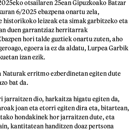
2025eko otsailaren 25ean Gipuzkoako Batzar
kuran 6/2025 ebazpena onartu zela,
 historikoko leizeak eta simak garbitzeko eta
n duen garrantziaz herritarrak
Ebazpen hori talde guztiek onartu zuten, aho
geroago, egoera ia ez da aldatu, Lurpea Garbik
kuetan izan ezik.
a Naturak erritmo ezberdinetan egiten dute
azo bat da.
 jarraitzen dio, harkaitza higatu egiten da,
aroak joan eta etorri egiten dira eta, bitartean,
tako hondakinek hor jarraitzen dute, eta
gain, kantitatean handitzen doaz pertsona