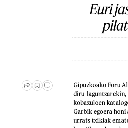
Euri j
pila
Gipuzkoako Foru A
diru-laguntzarekin,
kobazuloen katalog
Garbik egoera honi 
urrats txikiak emat