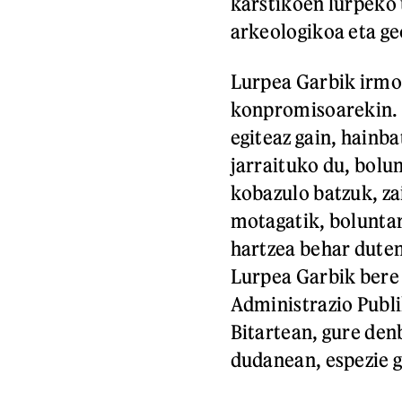
karstikoen lurpeko
arkeologikoa eta ge
Lurpea Garbik irmo j
konpromisoarekin. H
egiteaz gain, hainba
jarraituko du, bolu
kobazulo batzuk, za
motagatik, boluntar
hartzea behar dute
Lurpea Garbik bere 
Administrazio Publi
Bitartean, gure den
dudanean, espezie gi