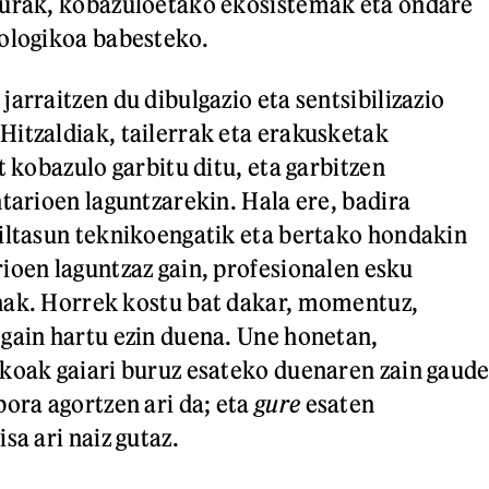
 urak, kobazuloetako ekosistemak eta ondare
ologikoa babesteko.
arraitzen du dibulgazio eta sentsibilizazio
itzaldiak, tailerrak eta erakusketak
t kobazulo garbitu ditu, eta garbitzen
ntarioen laguntzarekin. Hala ere, badira
iltasun teknikoengatik eta bertako hondakin
ioen laguntzaz gain, profesionalen esku
nak. Horrek kostu bat dakar, momentuz,
gain hartu ezin duena. Une honetan,
koak gaiari buruz esateko duenaren zain gaude
bora agortzen ari da; eta
gure
esaten
sa ari naiz gutaz.