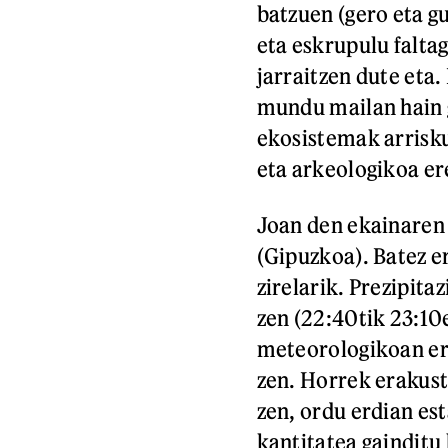
batzuen (gero eta gu
eta eskrupulu falta
jarraitzen dute eta
mundu mailan hain 
ekosistemak arrisku
eta arkeologikoa er
Joan den ekainaren 
(Gipuzkoa). Batez er
zirelarik. Prezipit
zen (22:40tik 23:10
meteorologikoan err
zen. Horrek erakust
zen, ordu erdian es
kantitatea gainditu 