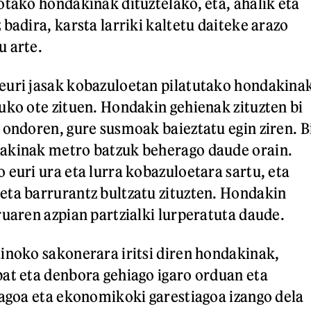
otako hondakinak dituztelako, eta, ahalik eta
badira, karsta larriki kaltetu daiteke arazo
u arte.
euri jasak kobazuloetan pilatutako hondakina
uko ote zituen. Hondakin gehienak zituzten bi
 ondoren, gure susmoak baieztatu egin ziren. B
akinak metro batzuk beherago daude orain.
 euri ura eta lurra kobazuloetara sartu, eta
ta barrurantz bultzatu zituzten. Hondakin
ruaren azpian partzialki lurperatuta daude.
inoko sakonerara iritsi diren hondakinak,
at eta denbora gehiago igaro orduan eta
uagoa eta ekonomikoki garestiagoa izango dela