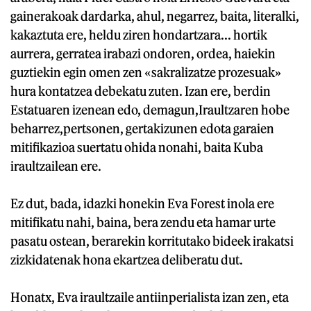
gainerakoak dardarka, ahul, negarrez, baita, literalki,
kakaztuta ere, heldu ziren hondartzara... hortik
aurrera, gerratea irabazi ondoren, ordea, haiekin
guztiekin egin omen zen «sakralizatze prozesuak»
hura kontatzea debekatu zuten. Izan ere, berdin
Estatuaren izenean edo, demagun,Iraultzaren hobe
beharrez,pertsonen, gertakizunen edota garaien
mitifikazioa suertatu ohida nonahi, baita Kuba
iraultzailean ere.
Ez dut, bada, idazki honekin Eva Forest inola ere
mitifikatu nahi, baina, bera zendu eta hamar urte
pasatu ostean, berarekin korritutako bideek irakatsi
zizkidatenak hona ekartzea deliberatu dut.
Honatx, Eva iraultzaile antiinperialista izan zen, eta