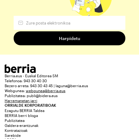
Berria.eus - Euskal Editorea SM
Telefonoa: 943 30 40 30
Bezero arreta: 943 30 43 45 | laguna@berria.eus
Webgunea:
webgunea@berria.eus
Publizitatea:
publi@bidera.eus
Harremanetan jarri
ORRIALDE KORPORATIBOAK
Ezagutu BERRIA Taldea
BERRIA berri bloga
Publizitatea
Galdera-erantzunak
Kontratazioak
Sarebide