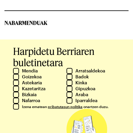
NABARMENDUAK
Harpidetu Berriaren
buletinetara
Mendia
Arratsaldekoa
Goizekoa
Badok
Astekaria
Kinka
Kazetaritza
Gipuzkoa
Bizkaia
Araba
Nafarroa
Iparraldea
Izena ematean
pribatutasun politika
onartzen duzu.