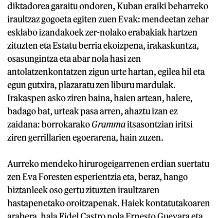
diktadorea garaitu ondoren, Kuban eraiki beharreko
iraultzaz gogoeta egiten zuen Evak: mendeetan zehar
esklabo izandakoek zer-nolako erabakiak hartzen
zituzten eta Estatu berria ekoizpena, irakaskuntza,
osasungintza eta abar nola hasi zen
antolatzenkontatzen zigun urte hartan, egilea hil eta
egun gutxira, plazaratu zen liburu mardulak.
Irakaspen asko ziren baina, haien artean, halere,
badago bat, urteak pasa arren, ahaztu izan ez
zaidana: borrokarako
Gramma
itsasontzian iritsi
ziren gerrillarien egoerarena, hain zuzen.
Aurreko mendeko hirurogeigarrenen erdian suertatu
zen Eva Foresten esperientzia eta, beraz, hango
biztanleek oso gertu zituzten iraultzaren
hastapenetako oroitzapenak. Haiek kontatutakoaren
arabera, hala Fidel Castro nola Ernesto Guevara eta