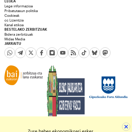
LEGEA
Lege informazioa
Pribatutasun politika
Cookieak
cc Lizentzia
Kanal etikoa
BESTELAKO ZERBITZUAK
Bidera zerbitzuak
Midas Media
JARRAITU
Zure babes ekonomikoari esker