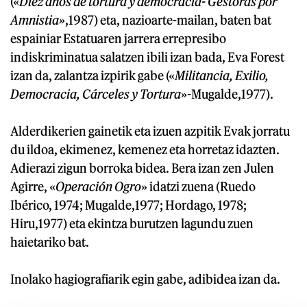
(«
Diez años de tortura y democracia- Gestoras por
Amnistia»
,1987) eta, nazioarte-mailan, baten bat
espainiar Estatuaren jarrera errepresibo
indiskriminatua salatzen ibili izan bada, Eva Forest
izan da, zalantza izpirik gabe («
Militancia, Exilio,
Democracia, Cárceles y Tortura
»-Mugalde,1977).
Alderdikerien gainetik eta izuen azpitik Evak jorratu
du ildoa, ekimenez, kemenez eta horretaz idazten.
Adierazi zigun borroka bidea. Bera izan zen Julen
Agirre, «
Operación Ogro
» idatzi zuena (Ruedo
Ibérico, 1974; Mugalde,1977; Hordago, 1978;
Hiru,1977) eta ekintza burutzen lagundu zuen
haietariko bat.
Inolako hagiografiarik egin gabe, adibidea izan da.