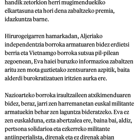
handik zetorkion herri mugimenduekiko
elkartasuna eta hori dena zabaltzeko premia,
idazkuntza barne.
Hirurogeigarren hamarkadan, Aljeriako
independentzia borroka armatuaren bidez erdietsi
berria eta Vietnamgo borroka sutsua pil-pilean
zegoenean, Eva haiei buruzko informazioa zabaltzen
aritu zen mota guztietako zentsuraren azpitik, baita
alderdi burokratizatuen iritzien aurka ere.
Nazioarteko borroka iraultzaileen atxikimenduaren
bidez, beraz, jarri zen harremanetan euskal militante
armatuekin behar zen laguntza bideratzeko. Eva ez
zen euskalduna, ezta abertzalea ere, baina bai, aldiz,
pertsona solidarioa eta ezkerreko militante
antiinperialista, direnak eta ez direnak abian