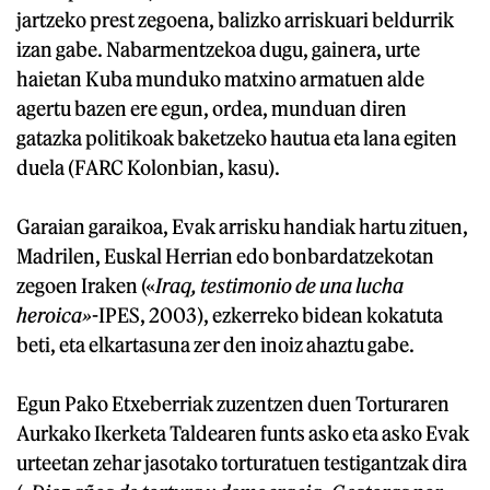
jartzeko prest zegoena, balizko arriskuari beldurrik
izan gabe. Nabarmentzekoa dugu, gainera, urte
haietan Kuba munduko matxino armatuen alde
agertu bazen ere egun, ordea, munduan diren
gatazka politikoak baketzeko hautua eta lana egiten
duela (FARC Kolonbian, kasu).
Garaian garaikoa, Evak arrisku handiak hartu zituen,
Madrilen, Euskal Herrian edo bonbardatzekotan
zegoen Iraken («
Iraq, testimonio de una lucha
heroica»
-IPES, 2003), ezkerreko bidean kokatuta
beti, eta elkartasuna zer den inoiz ahaztu gabe.
Egun Pako Etxeberriak zuzentzen duen Torturaren
Aurkako Ikerketa Taldearen funts asko eta asko Evak
urteetan zehar jasotako torturatuen testigantzak dira