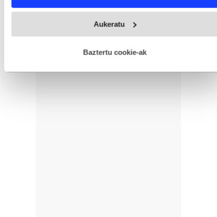
Webgune honek cookie propioak eta hirugarrenen cookie-
Aukeratu
fitxategiak erabiltzen ditu. Zure esperientzia eta zerbitzuak
hobetzeko asmoz, cookie teknologiaz baliatzen gara. Ohar
hau onartuz gero, teknologia hori erabiltzeko baimen
esplizitua ematen diguzu.
Gehiago irakurri
Baztertu cookie-ak