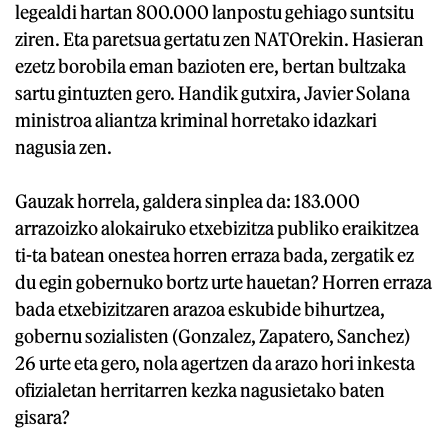
legealdi hartan 800.000 lanpostu gehiago suntsitu
ziren. Eta paretsua gertatu zen NATOrekin. Hasieran
ezetz borobila eman bazioten ere, bertan bultzaka
sartu gintuzten gero. Handik gutxira, Javier Solana
ministroa aliantza kriminal horretako idazkari
nagusia zen.
Gauzak horrela, galdera sinplea da: 183.000
arrazoizko alokairuko etxebizitza publiko eraikitzea
ti-ta batean onestea horren erraza bada, zergatik ez
du egin gobernuko bortz urte hauetan? Horren erraza
bada etxebizitzaren arazoa eskubide bihurtzea,
gobernu sozialisten (Gonzalez, Zapatero, Sanchez)
26 urte eta gero, nola agertzen da arazo hori inkesta
ofizialetan herritarren kezka nagusietako baten
gisara?