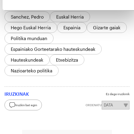
GAIAK
Sanchez, Pedro
Euskal Herria
Hego Euskal Herria
Espainia
Gizarte gaiak
Politika munduan
Espainiako Gorteetarako hauteskundeak
Hauteskundeak
Etxebizitza
Nazioarteko politika
IRUZKINAK
Ez dago iruzkinik
Iruzkin bat egin
ORDENATU