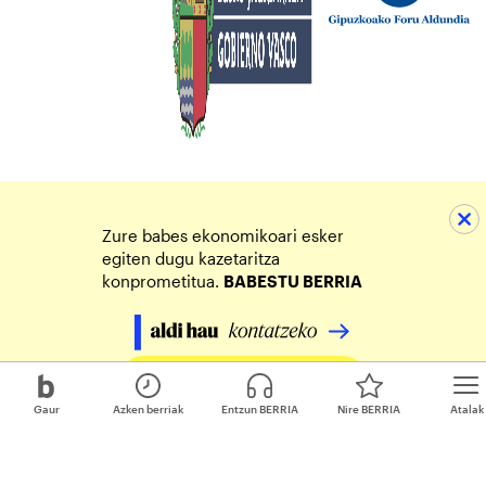
Zure babes ekonomikoari esker
egiten dugu kazetaritza
konprometitua.
BABESTU BERRIA
Egin zure ekarpena
Gaur
Azken berriak
Entzun BERRIA
Nire BERRIA
Atalak