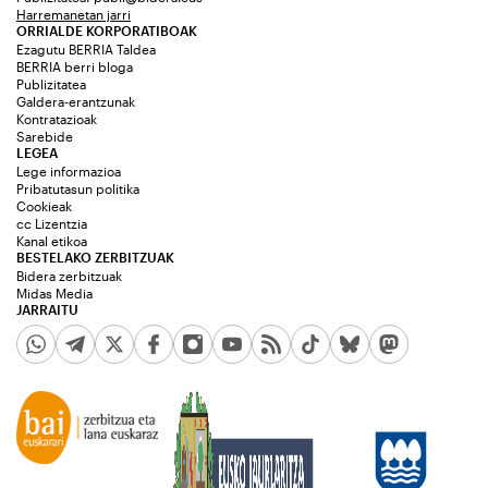
Harremanetan jarri
ORRIALDE KORPORATIBOAK
Ezagutu BERRIA Taldea
BERRIA berri bloga
Publizitatea
Galdera-erantzunak
Kontratazioak
Sarebide
LEGEA
Lege informazioa
Pribatutasun politika
Cookieak
cc Lizentzia
Kanal etikoa
BESTELAKO ZERBITZUAK
Bidera zerbitzuak
Midas Media
JARRAITU