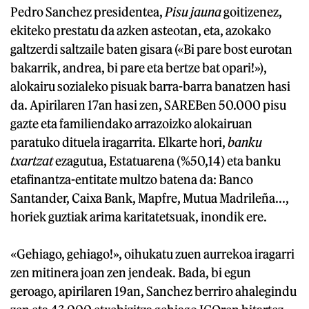
Pedro Sanchez presidentea,
Pisu jauna
goitizenez,
ekiteko prestatu da azken asteotan, eta, azokako
galtzerdi saltzaile baten gisara («Bi pare bost eurotan
bakarrik, andrea, bi pare eta bertze bat opari!»),
alokairu sozialeko pisuak barra-barra banatzen hasi
da. Apirilaren 17an hasi zen, SAREBen 50.000 pisu
gazte eta familiendako arrazoizko alokairuan
paratuko dituela iragarrita. Elkarte hori,
banku
txartzat
ezagutua, Estatuarena (%50,14) eta banku
etafinantza-entitate multzo batena da: Banco
Santander, Caixa Bank, Mapfre, Mutua Madrileña...,
horiek guztiak arima karitatetsuak, inondik ere.
«Gehiago, gehiago!», oihukatu zuen aurrekoa iragarri
zen mitinera joan zen jendeak. Bada, bi egun
geroago, apirilaren 19an, Sanchez berriro ahalegindu