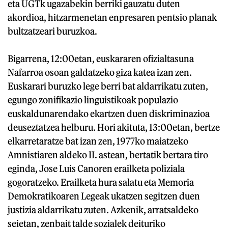
eta UGTk ugazabekin berriki gauzatu duten
akordioa, hitzarmenetan enpresaren pentsio planak
bultzatzeari buruzkoa.
Bigarrena, 12:00etan, euskararen ofizialtasuna
Nafarroa osoan galdatzeko giza katea izan zen.
Euskarari buruzko lege berri bat aldarrikatu zuten,
egungo zonifikazio linguistikoak populazio
euskaldunarendako ekartzen duen diskriminazioa
deuseztatzea helburu. Hori akituta, 13:00etan, bertze
elkarretaratze bat izan zen, 1977ko maiatzeko
Amnistiaren aldeko II. astean, bertatik bertara tiro
eginda, Jose Luis Canoren erailketa poliziala
gogoratzeko. Erailketa hura salatu eta Memoria
Demokratikoaren Legeak ukatzen segitzen duen
justizia aldarrikatu zuten. Azkenik, arratsaldeko
seietan, zenbait talde sozialek deituriko