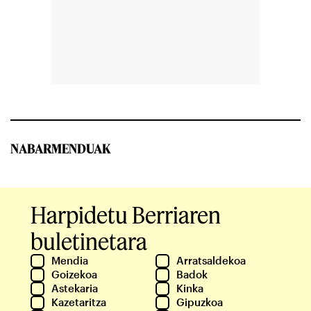
NABARMENDUAK
Harpidetu Berriaren
buletinetara
Mendia
Arratsaldekoa
Goizekoa
Badok
Astekaria
Kinka
Kazetaritza
Gipuzkoa