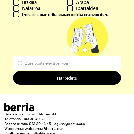
Bizkaia
Araba
Nafarroa
Iparraldea
Izena ematean
pribatutasun politika
onartzen duzu.
Berria.eus - Euskal Editorea SM
Telefonoa: 943 30 40 30
Bezero arreta: 943 30 43 45 | laguna@berria.eus
Webgunea:
webgunea@berria.eus
Publizitatea:
publi@bidera.eus