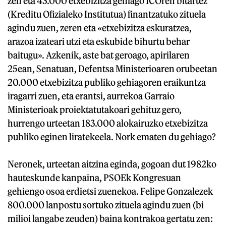
zen eta 43.000 etxebizitza gehiago ICOren bitartez
(Kreditu Ofizialeko Institutua) finantzatuko zituela
agindu zuen, zeren eta «etxebizitza eskuratzea,
arazoa izateari utzi eta eskubide bihurtu behar
baitugu». Azkenik, aste bat geroago, apirilaren
25ean, Senatuan, Defentsa Ministerioaren orubeetan
20.000 etxebizitza publiko gehiagoren eraikuntza
iragarri zuen, eta erantsi, aurrekoa Garraio
Ministerioak proiektatutakoari gehituz gero,
hurrengo urteetan 183.000 alokairuzko etxebizitza
publiko eginen liratekeela. Nork ematen du gehiago?
Neronek, urteetan aitzina eginda, gogoan dut 1982ko
hauteskunde kanpaina, PSOEk Kongresuan
gehiengo osoa erdietsi zuenekoa. Felipe Gonzalezek
800.000 lanpostu sortuko zituela agindu zuen (bi
milioi langabe zeuden) baina kontrakoa gertatu zen: