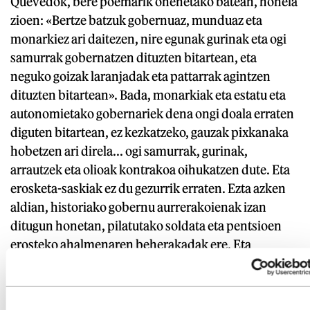
Quevedok, bere poemarik onenetako batean, honela
zioen: «Bertze batzuk gobernuaz, munduaz eta
monarkiez ari daitezen, nire egunak gurinak eta ogi
samurrak gobernatzen dituzten bitartean, eta
neguko goizak laranjadak eta pattarrak agintzen
dituzten bitartean». Bada, monarkiak eta estatu eta
autonomietako gobernariek dena ongi doala erraten
diguten bitartean, ez kezkatzeko, gauzak pixkanaka
hobetzen ari direla... ogi samurrak, gurinak,
arrautzek eta olioak kontrakoa oihukatzen dute. Eta
erosketa-saskiak ez du gezurrik erraten. Ezta azken
aldian, historiako gobernu aurrerakoienak izan
ditugun honetan, pilatutako soldata eta pentsioen
erosteko ahalmenaren beherakadak ere. Eta
eskubide eta askatasun demokratikoez (Mozal legea,
Sekretu Ofizialen legea, Atzerritartasun legea...)
hobeki hitzik ez egitea.