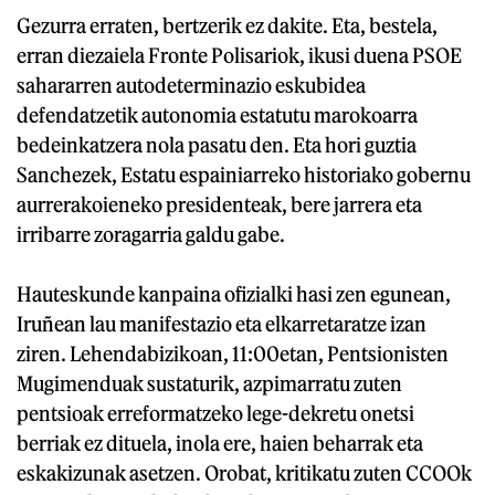
Gezurra erraten, bertzerik ez dakite. Eta, bestela,
erran diezaiela Fronte Polisariok, ikusi duena PSOE
sahararren autodeterminazio eskubidea
defendatzetik autonomia estatutu marokoarra
bedeinkatzera nola pasatu den. Eta hori guztia
Sanchezek, Estatu espainiarreko historiako gobernu
aurrerakoieneko presidenteak, bere jarrera eta
irribarre zoragarria galdu gabe.
Hauteskunde kanpaina ofizialki hasi zen egunean,
Iruñean lau manifestazio eta elkarretaratze izan
ziren. Lehendabizikoan, 11:00etan, Pentsionisten
Mugimenduak sustaturik, azpimarratu zuten
pentsioak erreformatzeko lege-dekretu onetsi
berriak ez dituela, inola ere, haien beharrak eta
eskakizunak asetzen. Orobat, kritikatu zuten CCOOk