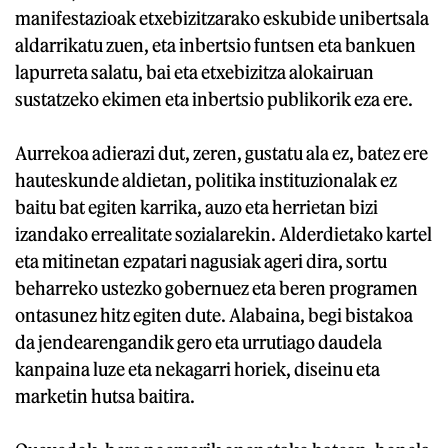
manifestazioak etxebizitzarako eskubide unibertsala
aldarrikatu zuen, eta inbertsio funtsen eta bankuen
lapurreta salatu, bai eta etxebizitza alokairuan
sustatzeko ekimen eta inbertsio publikorik eza ere.
Aurrekoa adierazi dut, zeren, gustatu ala ez, batez ere
hauteskunde aldietan, politika instituzionalak ez
baitu bat egiten karrika, auzo eta herrietan bizi
izandako errealitate sozialarekin. Alderdietako kartel
eta mitinetan ezpatari nagusiak ageri dira, sortu
beharreko ustezko gobernuez eta beren programen
ontasunez hitz egiten dute. Alabaina, begi bistakoa
da jendearengandik gero eta urrutiago daudela
kanpaina luze eta nekagarri horiek, diseinu eta
marketin hutsa baitira.