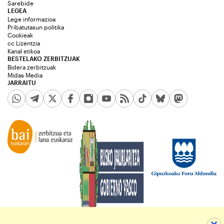
Sarebide
LEGEA
Lege informazioa
Pribatutasun politika
Cookieak
cc Lizentzia
Kanal etikoa
BESTELAKO ZERBITZUAK
Bidera zerbitzuak
Midas Media
JARRAITU