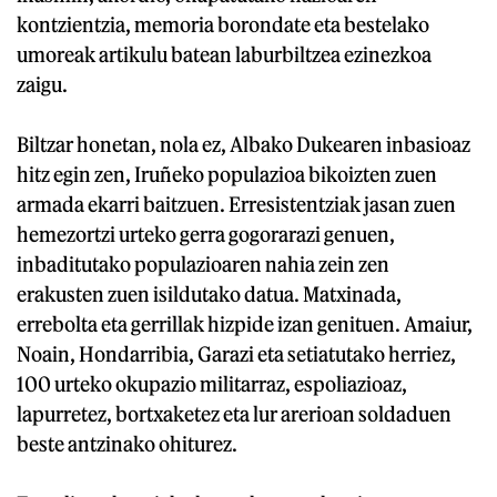
kontzientzia, memoria borondate eta bestelako
umoreak artikulu batean laburbiltzea ezinezkoa
zaigu.
Biltzar honetan, nola ez, Albako Dukearen inbasioaz
hitz egin zen, Iruñeko populazioa bikoizten zuen
armada ekarri baitzuen. Erresistentziak jasan zuen
hemezortzi urteko gerra gogorarazi genuen,
inbaditutako populazioaren nahia zein zen
erakusten zuen isildutako datua. Matxinada,
errebolta eta gerrillak hizpide izan genituen. Amaiur,
Noain, Hondarribia, Garazi eta setiatutako herriez,
100 urteko okupazio militarraz, espoliazioaz,
lapurretez, bortxaketez eta lur arerioan soldaduen
beste antzinako ohiturez.