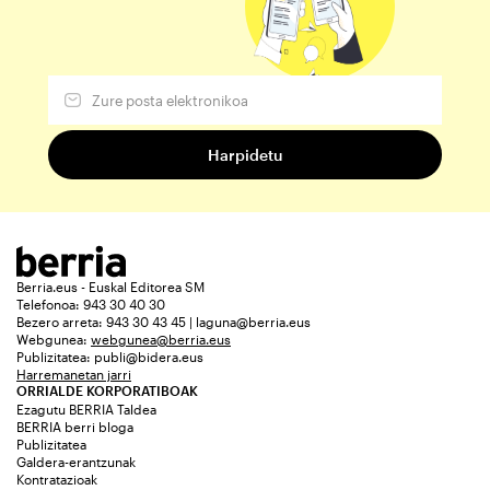
Berria.eus - Euskal Editorea SM
Telefonoa: 943 30 40 30
Bezero arreta: 943 30 43 45 | laguna@berria.eus
Webgunea:
webgunea@berria.eus
Publizitatea:
publi@bidera.eus
Harremanetan jarri
ORRIALDE KORPORATIBOAK
Ezagutu BERRIA Taldea
BERRIA berri bloga
Publizitatea
Galdera-erantzunak
Kontratazioak