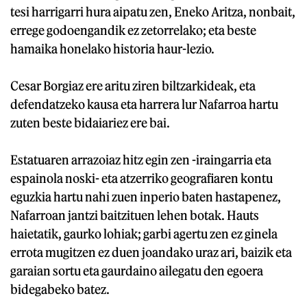
tesi harrigarri hura aipatu zen, Eneko Aritza, nonbait,
errege godoengandik ez zetorrelako; eta beste
hamaika honelako historia haur-lezio.
Cesar Borgiaz ere aritu ziren biltzarkideak, eta
defendatzeko kausa eta harrera lur Nafarroa hartu
zuten beste bidaiariez ere bai.
Estatuaren arrazoiaz hitz egin zen -iraingarria eta
espainola noski- eta atzerriko geografiaren kontu
eguzkia hartu nahi zuen inperio baten hastapenez,
Nafarroan jantzi baitzituen lehen botak. Hauts
haietatik, gaurko lohiak; garbi agertu zen ez ginela
errota mugitzen ez duen joandako uraz ari, baizik eta
garaian sortu eta gaurdaino ailegatu den egoera
bidegabeko batez.