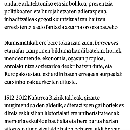
ondare arkitektoniko eta sinbolikoa, presentzia
politikoaren eta burujabetzaren adierazpena,
inbaditzaileak gogotik suntsitua izan baitzen
erresistentzia edo fantasia aztarna oro ezabatzeko.
Numismatikak ere bere tokia izan zuen,
barscunes
eta nafar txanponen bilduma handi batekin; horiek,
mendez mende, ekonomia, ogasun propioa,
antolakuntza sozietarioa deskribatzen dute, eta
Europako estatu ezberdin baten erregeen aurpegiak
eta sinboloak aurkezten dituzte.
1512-2012 Nafarroa Bizirik taldeak, gizarte
mugimendua den aldetik, adierazi zuen gai horiek ez
direla esklusiban historialari eta unibertsitateenak,
memoria eskubide bat baita eta bere burua hartan
aitortzen duen gizatalde baten beharra, aldi berean.