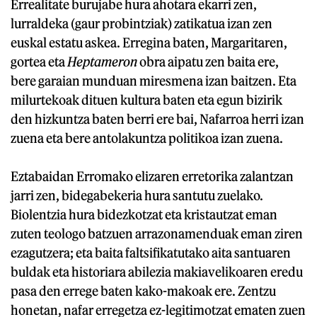
Errealitate burujabe hura ahotara ekarri zen,
lurraldeka (gaur probintziak) zatikatua izan zen
euskal estatu askea. Erregina baten, Margaritaren,
gortea eta
Heptameron
obra aipatu zen baita ere,
bere garaian munduan miresmena izan baitzen. Eta
milurtekoak dituen kultura baten eta egun bizirik
den hizkuntza baten berri ere bai, Nafarroa herri izan
zuena eta bere antolakuntza politikoa izan zuena.
Eztabaidan Erromako elizaren erretorika zalantzan
jarri zen, bidegabekeria hura santutu zuelako.
Biolentzia hura bidezkotzat eta kristautzat eman
zuten teologo batzuen arrazonamenduak eman ziren
ezagutzera; eta baita faltsifikatutako aita santuaren
buldak eta historiara abilezia makiavelikoaren eredu
pasa den errege baten kako-makoak ere. Zentzu
honetan, nafar erregetza ez-legitimotzat ematen zuen