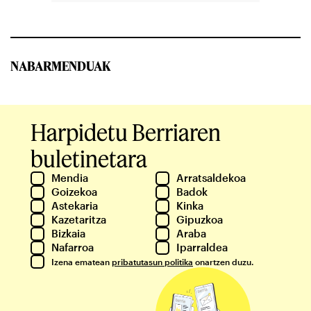
NABARMENDUAK
Harpidetu Berriaren
buletinetara
Mendia
Arratsaldekoa
Goizekoa
Badok
Astekaria
Kinka
Kazetaritza
Gipuzkoa
Bizkaia
Araba
Nafarroa
Iparraldea
Izena ematean
pribatutasun politika
onartzen duzu.