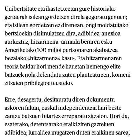
Unibertsitate eta ikastetxeetan gure historiako
gertaerak isilean gordetzen direla gogoratu genuen;
eta isilean gordetzen ez direnean, ongi moldatutako
bertsioekin disimulatzen dira, adibidez, anexioa
aurkeztuz, hitzarmena -armada beraren esku
Ameriketako 100 milioi pertsonaren akabatzea
bezalako «hitzarmena» kasu-. Eta hitzarmenaren
teoria baldar hori mende hauetan hemengo elite
batzuek nola defendatu zuten planteatu zen, komeni
zitzaien pribilegioei eusteko.
Erre, desagertu, desitxuratu diren dokumentu
askoren faltan, euskal independentzia hari beste
zantzu batzuen bitartez erreparatu zitzaion. Hori da,
esaterako, defentsarako eraiki ziren gazteluen
adibidea; lurraldea mugatzen duten eraikinen sarea,