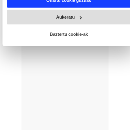
Onartu cookie guztiak
and set your preferences in the
details section
.
Webgune honek cookie propioak eta hirugarrenen cookie-
Aukeratu
fitxategiak erabiltzen ditu. Zure esperientzia eta zerbitzuak
hobetzeko asmoz, cookie teknologiaz baliatzen gara. Ohar
hau onartuz gero, teknologia hori erabiltzeko baimen
esplizitua ematen diguzu.
Gehiago irakurri
Baztertu cookie-ak