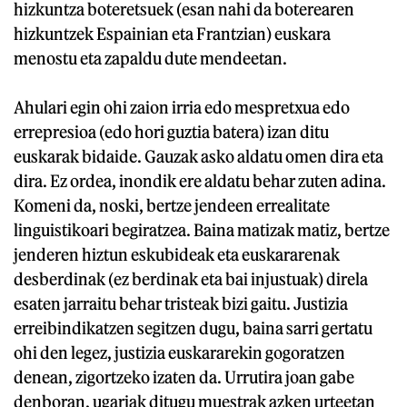
hizkuntza boteretsuek (esan nahi da boterearen
hizkuntzek Espainian eta Frantzian) euskara
menostu eta zapaldu dute mendeetan.
Ahulari egin ohi zaion irria edo mespretxua edo
errepresioa (edo hori guztia batera) izan ditu
euskarak bidaide. Gauzak asko aldatu omen dira eta
dira. Ez ordea, inondik ere aldatu behar zuten adina.
Komeni da, noski, bertze jendeen errealitate
linguistikoari begiratzea. Baina matizak matiz, bertze
jenderen hiztun eskubideak eta euskararenak
desberdinak (ez berdinak eta bai injustuak) direla
esaten jarraitu behar tristeak bizi gaitu. Justizia
erreibindikatzen segitzen dugu, baina sarri gertatu
ohi den legez, justizia euskararekin gogoratzen
denean, zigortzeko izaten da. Urrutira joan gabe
denboran, ugariak ditugu muestrak azken urteetan