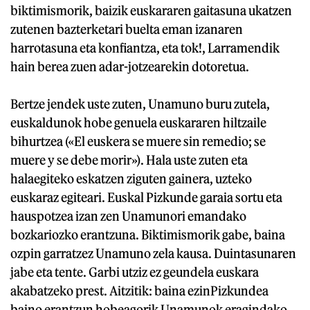
biktimismorik, baizik euskararen gaitasuna ukatzen
zutenen bazterketari buelta eman izanaren
harrotasuna eta konfiantza, eta tok!, Larramendik
hain berea zuen adar-jotzearekin dotoretua.
Bertze jendek uste zuten, Unamuno buru zutela,
euskaldunok hobe genuela euskararen hiltzaile
bihurtzea («El euskera se muere sin remedio; se
muere y se debe morir»). Hala uste zuten eta
halaegiteko eskatzen ziguten gainera, uzteko
euskaraz egiteari. Euskal Pizkunde garaia sortu eta
hauspotzea izan zen Unamunori emandako
bozkariozko erantzuna. Biktimismorik gabe, baina
ozpin garratzez Unamuno zela kausa. Duintasunaren
jabe eta tente. Garbi utziz ez geundela euskara
akabatzeko prest. Aitzitik: baina ezinPizkundea
baino erantzun hobeagorik Unamunok eragindako