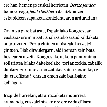
ere han-hemengo euskal herrietan.
Bertze jendea
baino areago,
jende beti bera
da hizkuntzen
eskubideen zapalketa kontzientearen arduraduna.
Oraintsu pare bat aste, Espainiako Kongresuan
euskaraz ere mintzatu ahal izateko araudi-aldaketa
onartu zuten. Poztu gintuen albisteak, hotz utzi
gintuen. Biak dira ulergarri, aldi berean zein bata
bestearen atzetik Kongresuko aukera pantomima
soil tristea bilaka daitekeelako: tori antzokia, zabalik
daukazu zure ahotsa entzuteko. Baina zertarako, ez
da-eta efikaza?, entzun omen zaio bati baino
gehiagori.
Irizpide horrekin, eta arrazoiketa muturrera
eramanda, euskalgintzako oro ere ez da efikaza.