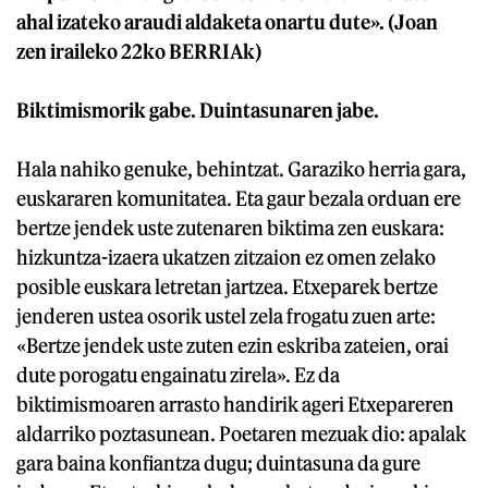
ahal izateko araudi aldaketa onartu dute». (Joan
zen iraileko 22ko BERRIAk)
Biktimismorik gabe. Duintasunaren jabe.
Hala nahiko genuke, behintzat. Garaziko herria gara,
euskararen komunitatea. Eta gaur bezala orduan ere
bertze jendek uste zutenaren biktima zen euskara:
hizkuntza-izaera ukatzen zitzaion ez omen zelako
posible euskara letretan jartzea. Etxeparek bertze
jenderen ustea osorik ustel zela frogatu zuen arte:
«Bertze jendek uste zuten ezin eskriba zateien, orai
dute porogatu engainatu zirela». Ez da
biktimismoaren arrasto handirik ageri Etxepareren
aldarriko poztasunean. Poetaren mezuak dio: apalak
gara baina konfiantza dugu; duintasuna da gure