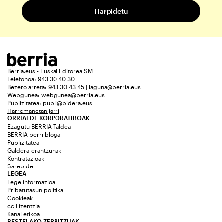
Berria.eus - Euskal Editorea SM
Telefonoa: 943 30 40 30
Bezero arreta: 943 30 43 45 | laguna@berria.eus
Webgunea:
webgunea@berria.eus
Publizitatea:
publi@bidera.eus
Harremanetan jarri
ORRIALDE KORPORATIBOAK
Ezagutu BERRIA Taldea
BERRIA berri bloga
Publizitatea
Galdera-erantzunak
Kontratazioak
Sarebide
LEGEA
Lege informazioa
Pribatutasun politika
Cookieak
cc Lizentzia
Kanal etikoa
BESTELAKO ZERBITZUAK