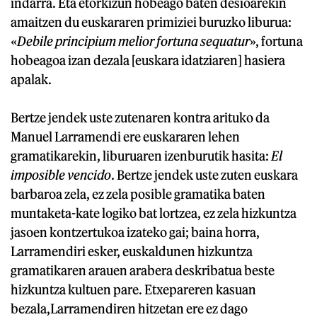
indarra. Eta etorkizun hobeago baten desioarekin
amaitzen du euskararen primiziei buruzko liburua:
«
Debile
principium
melior
fortuna
sequatur
», fortuna
hobeagoa izan dezala [euskara idatziaren] hasiera
apalak.
Bertze jendek uste zutenaren kontra arituko da
Manuel Larramendi ere euskararen lehen
gramatikarekin, liburuaren izenburutik hasita:
El
imposible vencido
. Bertze jendek uste zuten euskara
barbaroa zela, ez zela posible gramatika baten
muntaketa-kate logiko bat lortzea, ez zela hizkuntza
jasoen kontzertukoa izateko gai; baina horra,
Larramendiri esker, euskaldunen hizkuntza
gramatikaren arauen arabera deskribatua beste
hizkuntza kultuen pare. Etxepareren kasuan
bezala,Larramendiren hitzetan ere ez dago