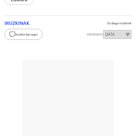
IRUZKINAK
Ez dago iruzkinik
Iruzkin bat egin
ORDENATU