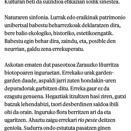
Kulturan beti da suizidioa efikazian soilik sinestea.
Naturaren sinfonia. Lurrak edo eraikinak patrimonio
unibertsal babestu beharrezkoak deklaratzen dira,
bere balio ekologiko, historiko, estetikoengatik.
Babestu egin behar dira, zaindu, eta, posible den
neurrian, galdu zena errekuperatu.
Askotan ematen dut paseotxoa Zarauzko Iñurritza
biotopoaren inguruetan. Errekako urak garden-
garden daude, aspaldi jarri zuten hondakin-uren
depuradorak garbitzen ditu. Erreka gaur ez da
ezagutu genuena. Hegaztiak itzultzen hasi ziren, gutxi
batzuk lehendabizi, txori desberdinen saldoa ibili
ohi da orain. Inguruko flora berritzen ari da eta
ugaritzen. Ahaztu zaigu errekari
río peste
deitzen
geniola. Sudurra ondo estututa pasatzen ginen