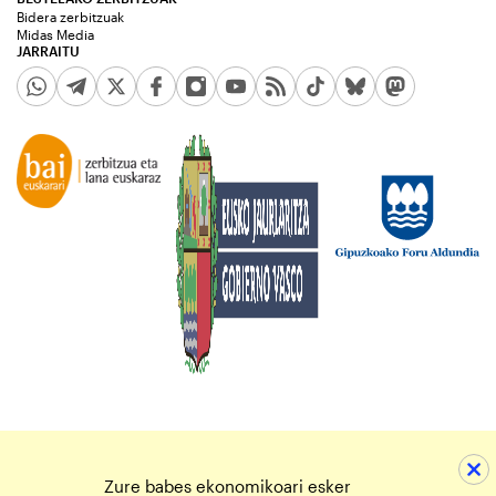
Bidera zerbitzuak
Midas Media
JARRAITU
Zure babes ekonomikoari esker