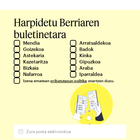
Harpidetu Berriaren
buletinetara
Mendia
Arratsaldekoa
Goizekoa
Badok
Astekaria
Kinka
Kazetaritza
Gipuzkoa
Bizkaia
Araba
Nafarroa
Iparraldea
Izena ematean
pribatutasun politika
onartzen duzu.