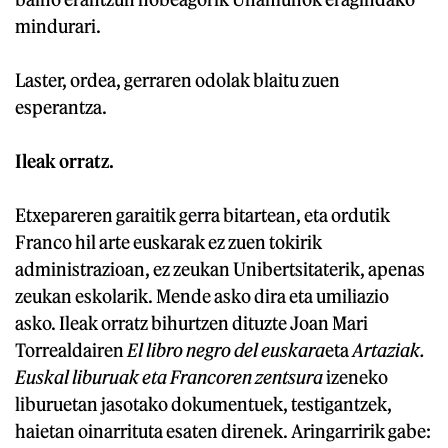
mindurari.
Laster, ordea, gerraren odolak blaitu zuen
esperantza.
Ileak orratz.
Etxepareren garaitik gerra bitartean, eta ordutik
Franco hil arte euskarak ez zuen tokirik
administrazioan, ez zeukan Unibertsitaterik, apenas
zeukan eskolarik. Mende asko dira eta umiliazio
asko. Ileak orratz bihurtzen dituzte Joan Mari
Torrealdairen
El libro negro del euskara
eta
Artaziak.
Euskal liburuak eta Francoren zentsura
izeneko
liburuetan jasotako dokumentuek, testigantzek,
haietan oinarrituta esaten direnek. Aringarririk gabe: