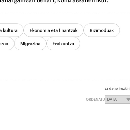
a kultura
Ekonomia eta finantzak
Bizimoduak
area
Migrazioa
Eraikuntza
Ez dago iruzkin
ORDENATU