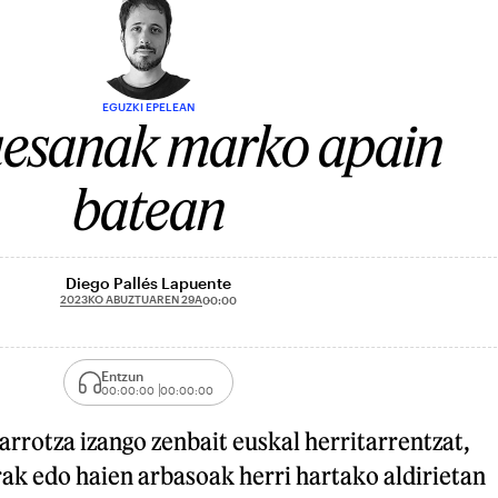
EGUZKI EPELEAN
aesanak marko apain
batean
Diego Pallés Lapuente
2023KO ABUZTUAREN 29A
00:00
Entzun
00:00:00
00:00:00
 arrotza izango zenbait euskal herritarrentzat,
ak edo haien arbasoak herri hartako aldirietan