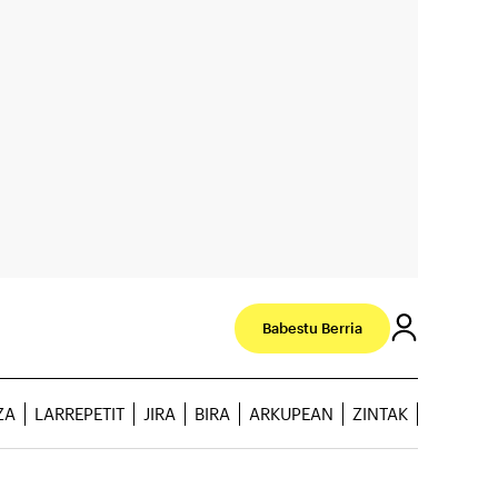
Babestu Berria
ZA
LARREPETIT
JIRA
BIRA
ARKUPEAN
ZINTAK