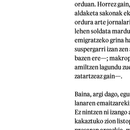
orduan. Horrez gain
aldaketa sakonak eka
ordura arte jornalar
lehen soldata mardul
emigratzeko grina h
suspergarri izan ze
bazen ere—; makropr
amiltzen lagundu zu
zatartzeaz gain—.
Baina, argi dago, egu
lanaren emaitzarekin
Ez nintzen ni izango
kakaztuko zion listo
presaren argazkia, m