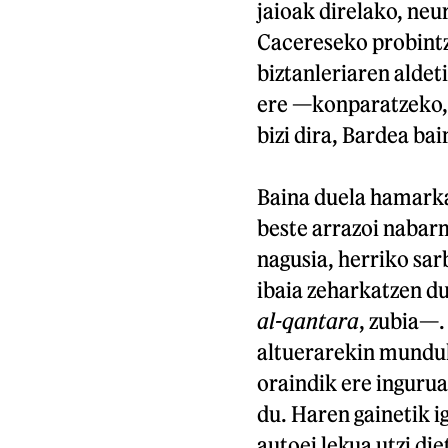
jaioak direlako, neu
Cacereseko probintz
biztanleriaren aldet
ere —konparatzeko, 
bizi dira, Bardea b
Baina duela hamarka
beste arrazoi nabar
nagusia, herriko sar
ibaia zeharkatzen du
al-qantara
, zubia—.
altuerarekin munduk
oraindik ere ingurua
du. Haren gainetik i
autoei lekua utzi die