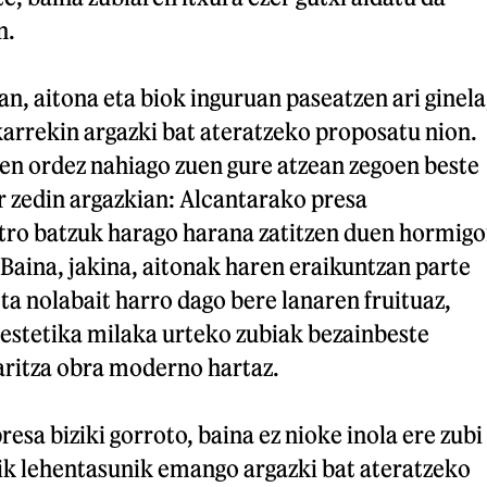
n.
n, aitona eta biok inguruan paseatzen ari ginela
arrekin argazki bat ateratzeko proposatu nion.
ren ordez nahiago zuen gure atzean zegoen beste
zedin argazkian: Alcantarako presa
tro batzuk harago harana zatitzen duen hormigo
 Baina, jakina, aitonak haren eraikuntzan parte
eta nolabait harro dago bere lanaren fruituaz,
 estetika milaka urteko zubiak bezainbeste
aritza obra moderno hartaz.
presa biziki gorroto, baina ez nioke inola ere zubi
tik lehentasunik emango argazki bat ateratzeko