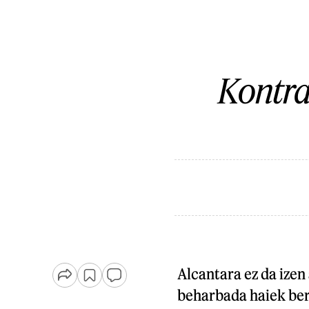
Kontr
Alcantara ez da izen
beharbada haiek ber