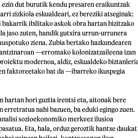
, ezin dut burutik kendu presaren eraikuntzak
rri zizkiola eskualdeari, ez bereziki atseginak:
i bakarrik ibilitako askok obra hartan bizitzako
a jaso zuten, handik gutxira urrun-urrunera
auspotuko ziena. Zubia bertako hazkundearen
n antzinaroan —erromako kolonizatzaileena izan
oiektu modernoa, aldiz, eskualdeko biztanleri
en faktoreetako bat da —ibarreko ikuspegia
n hartan hori guztia irentsi eta, aitonak bere
 erretratua nahi bazuen, ba eduki egingo zuen.
 analisi sozioekonomiko merkeez ilusioa
pasatua. Eta, hala, orduz geroztik hantxe daukat
ahai gainean beilari, kontraesanen ikur.