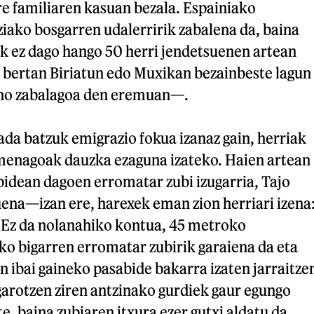
re familiaren kasuan bezala. Espainiako
iako bosgarren udalerririk zabalena da, baina
ik ez dago hango 50 herri jendetsuenen artean
bertan Biriatun edo Muxikan bezainbeste lagun
aino zabalagoa den eremuan—.
da batzuk emigrazio fokua izanaz gain, herriak
menagoak dauzka ezaguna izateko. Haien artean
bidean dagoen erromatar zubi izugarria, Tajo
ena—izan ere, harexek eman zion herriari izena
 Ez da nolanahiko kontua, 45 metroko
o bigarren erromatar zubirik garaiena da eta
n ibai gaineko pasabide bakarra izaten jarraitze
garotzen ziren antzinako gurdiek gaur egungo
te, baina zubiaren itxura ezer gutxi aldatu da