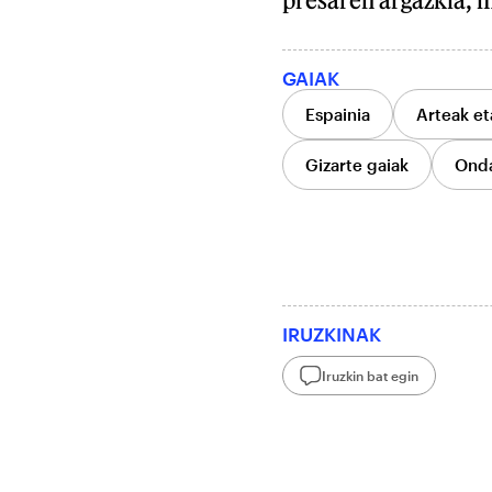
GAIAK
Espainia
Arteak et
Gizarte gaiak
Ond
IRUZKINAK
Iruzkin bat egin