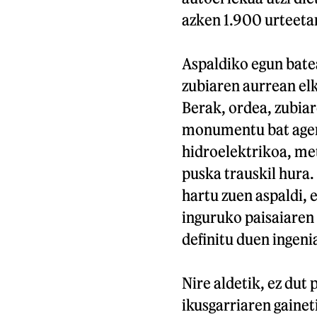
azken 1.900 urteeta
Aspaldiko egun batea
zubiaren aurrean elk
Berak, ordea, zubia
monumentu bat ager 
hidroelektrikoa, me
puska trauskil hura.
hartu zuen aspaldi, 
inguruko paisaiaren
definitu duen ingeni
Nire aldetik, ez dut 
ikusgarriaren gaine