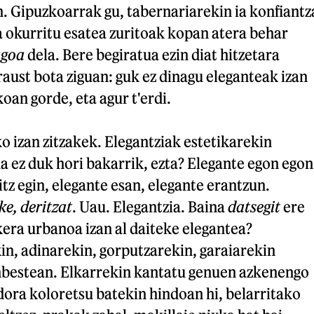
. Gipuzkoarrak gu, tabernariarekin ia konfiantz
ta okurritu esatea zuritoak kopan atera behar
agoa
dela. Bere begiratua ezin diat hitzetara
braust bota ziguan: guk ez dinagu eleganteak izan
oan gorde, eta agur t'erdi.
 izan zitzakek. Elegantziak estetikarekin
na ez duk hori bakarrik, ezta? Elegante egon egon
itz egin, elegante esan, elegante erantzun.
e, deritzat
. Uau. Elegantzia. Baina
datsegit
ere
kera urbanoa izan al daiteke elegantea?
in, adinarekin, gorputzarekin, garaiarekin
nbestean. Elkarrekin kantatu genuen azkenengo
ora koloretsu batekin hindoan hi, belarritako