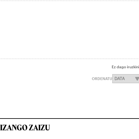
Ez dago iruzkin
ORDENATU
IZANGO ZAIZU