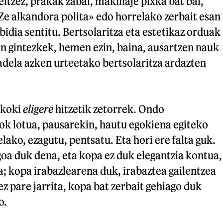
eltzez, prakak zabal, makillaje pixka bat bai,
Ze alkandora polita» edo horrelako zerbait esan
bidia sentitu. Bertsolaritza eta estetikaz orduak
n gintezkek, hemen ezin, baina, ausartzen nauk
adela azken urteetako bertsolaritza ardazten
ikoki
eligere
hitzetik zetorrek. Ondo
ok lotua, pausarekin, hautu egokiena egiteko
lako, ezagutu, pentsatu. Eta hori ere falta guk.
oa duk dena, eta kopa ez duk elegantzia kontua,
; kopa irabazlearena duk, irabaztea gailentzea
ez pare jarrita, kopa bat zerbait gehiago duk
o.