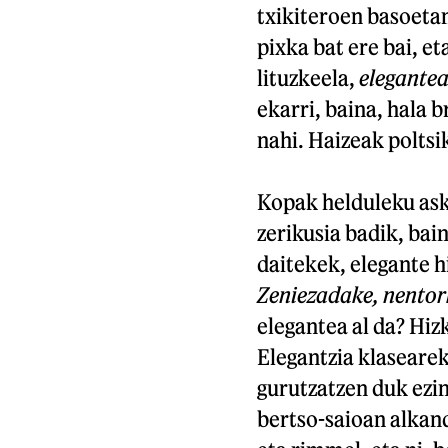
txikiteroen basoetan
pixka bat ere bai, e
lituzkeela,
elegante
ekarri, baina, hala 
nahi. Haizeak poltsik
Kopak helduleku asko
zerikusia badik, bai
daitekek, elegante h
Zeniezadake, nentork
elegantea al da? Hiz
Elegantzia klasearek
gurutzatzen duk ezi
bertso-saioan alkand