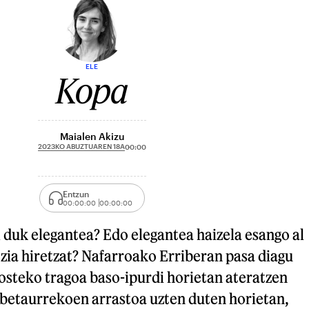
ELE
Kopa
Maialen Akizu
2023KO ABUZTUAREN 18A
00:00
Entzun
00:00:00
00:00:00
al duk elegantea? Edo elegantea haizela esango al
zia hiretzat? Nafarroako Erriberan pasa diagu
 osteko tragoa baso-ipurdi horietan ateratzen
 betaurrekoen arrastoa uzten duten horietan,