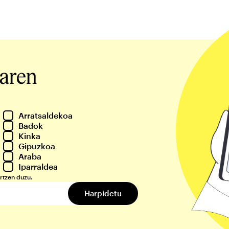
iaren
Arratsaldekoa
Badok
Kinka
Gipuzkoa
Araba
Iparraldea
rtzen duzu.