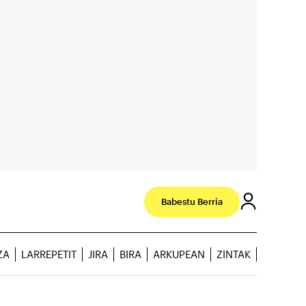
Babestu Berria
ZA
LARREPETIT
JIRA
BIRA
ARKUPEAN
ZINTAK