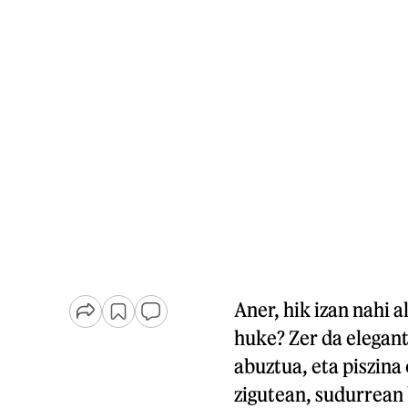
Aner, hik izan nahi 
huke? Zer da elegant
abuztua, eta piszina
zigutean, sudurrean