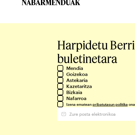
NABARMENDUAK
Harpidetu Berr
buletinetara
Mendia
Goizekoa
Astekaria
Kazetaritza
Bizkaia
Nafarroa
Izena ematean
pribatutasun politika
ona