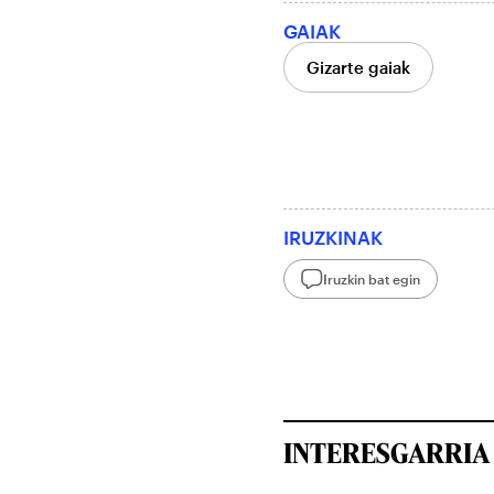
GAIAK
Gizarte gaiak
IRUZKINAK
Iruzkin bat egin
INTERESGARRIA 