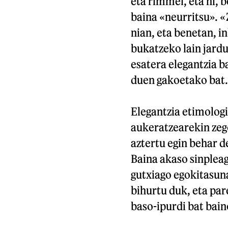
eta rimmel, eta ni, b
baina «neurritsu». «
nian, eta benetan, in
bukatzeko lain jardu
esatera elegantzia b
duen gakoetako bat.
Elegantzia etimolog
aukeratzearekin zeg
aztertu egin behar de
Baina akaso sinpleag
gutxiago egokitasuna
bihurtu duk, eta par
baso-ipurdi bat bain