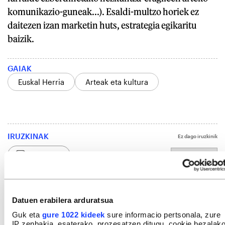
komunikazio-guneak...). Esaldi-multzo horiek ez
daitezen izan marketin huts, estrategia egikaritu
baizik.
GAIAK
Euskal Herria
Arteak eta kultura
IRUZKINAK
Ez dago iruzkinik
Iruzkin bat egin
ORDENATU
Datuen erabilera arduratsua
Guk eta
gure 1022 kideek
sure informacio pertsonala, zure
IP zenbakia, esaterako, prozesatzen ditugu, cookie bezalak