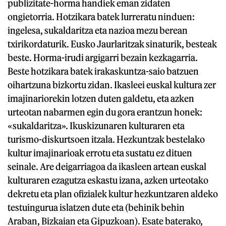
publizitate-horma handiek eman zidaten
ongietorria. Hotzikara batek lurreratu ninduen:
ingelesa, sukaldaritza eta nazioa mezu berean
txirikordaturik. Eusko Jaurlaritzak sinaturik, besteak
beste. Horma-irudi argigarri bezain kezkagarria.
Beste hotzikara batek irakaskuntza-saio batzuen
oihartzuna bizkortu zidan. Ikasleei euskal kultura zer
imajinariorekin lotzen duten galdetu, eta azken
urteotan nabarmen egin du gora erantzun honek:
«sukaldaritza». Ikuskizunaren kulturaren eta
turismo-diskurtsoen itzala. Hezkuntzak bestelako
kultur imajinarioak errotu eta sustatu ez dituen
seinale. Are deigarriagoa da ikasleen artean euskal
kulturaren ezagutza eskastu izana, azken urteotako
dekretu eta plan ofizialek kultur hezkuntzaren aldeko
testuingurua islatzen dute eta (behinik behin
Araban, Bizkaian eta Gipuzkoan). Esate baterako,