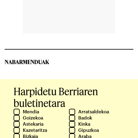
NABARMENDUAK
Harpidetu Berriaren
buletinetara
Mendia
Arratsaldekoa
Goizekoa
Badok
Astekaria
Kinka
Kazetaritza
Gipuzkoa
Bizkaia
Araba