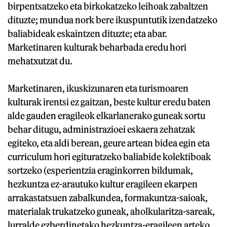
birpentsatzeko eta birkokatzeko leihoak zabaltzen
dituzte; mundua nork bere ikuspuntutik izendatzeko
baliabideak eskaintzen dituzte; eta abar.
Marketinaren kulturak beharbada eredu hori
mehatxutzat du.
Marketinaren, ikuskizunaren eta turismoaren
kulturak irentsi ez gaitzan, beste kultur eredu baten
alde gauden eragileok elkarlanerako guneak sortu
behar ditugu, administrazioei eskaera zehatzak
egiteko, eta aldi berean, geure artean bidea egin eta
curriculum hori egituratzeko baliabide kolektiboak
sortzeko (esperientzia eraginkorren bildumak,
hezkuntza ez-arautuko kultur eragileen ekarpen
arrakastatsuen zabalkundea, formakuntza-saioak,
materialak trukatzeko guneak, aholkularitza-sareak,
lurralde ezberdinetako hezkuntza-eragileen arteko