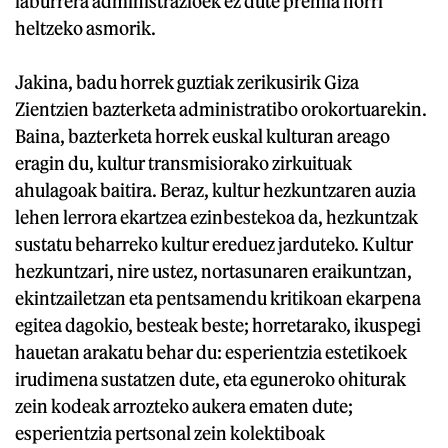
laburrera administrazioek ez dute premia horri
heltzeko asmorik.
Jakina, badu horrek guztiak zerikusirik Giza
Zientzien bazterketa administratibo orokortuarekin.
Baina, bazterketa horrek euskal kulturan areago
eragin du, kultur transmisiorako zirkuituak
ahulagoak baitira. Beraz, kultur hezkuntzaren auzia
lehen lerrora ekartzea ezinbestekoa da, hezkuntzak
sustatu beharreko kultur ereduez jarduteko. Kultur
hezkuntzari, nire ustez, nortasunaren eraikuntzan,
ekintzailetzan eta pentsamendu kritikoan ekarpena
egitea dagokio, besteak beste; horretarako, ikuspegi
hauetan arakatu behar du: esperientzia estetikoek
irudimena sustatzen dute, eta eguneroko ohiturak
zein kodeak arrozteko aukera ematen dute;
esperientzia pertsonal zein kolektiboak