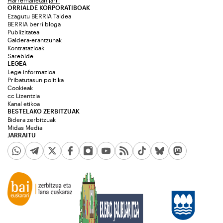
Harremanetan jarri
ORRIALDE KORPORATIBOAK
Ezagutu BERRIA Taldea
BERRIA berri bloga
Publizitatea
Galdera-erantzunak
Kontratazioak
Sarebide
LEGEA
Lege informazioa
Pribatutasun politika
Cookieak
cc Lizentzia
Kanal etikoa
BESTELAKO ZERBITZUAK
Bidera zerbitzuak
Midas Media
JARRAITU