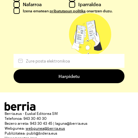
Nafarroa
Iparraldea
Izena ematean
pribatutasun politika
onartzen duzu.
Berria.eus - Euskal Editorea SM
Telefonoa: 943 30 40 30
Bezero arreta: 943 30 43 45 | laguna@berria.eus
Webgunea:
webgunea@berria.eus
Publizitatea:
publi@bidera.eus