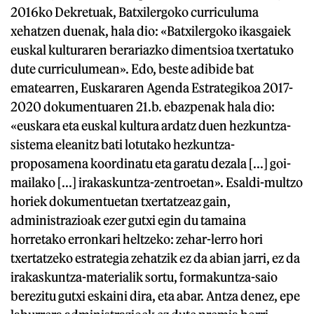
2016ko Dekretuak, Batxilergoko curriculuma
xehatzen duenak, hala dio: «Batxilergoko ikasgaiek
euskal kulturaren berariazko dimentsioa txertatuko
dute curriculumean». Edo, beste adibide bat
ematearren, Euskararen Agenda Estrategikoa 2017-
2020 dokumentuaren 21.b. ebazpenak hala dio:
«euskara eta euskal kultura ardatz duen hezkuntza-
sistema eleanitz bati lotutako hezkuntza-
proposamena koordinatu eta garatu dezala [...] goi-
mailako [...] irakaskuntza-zentroetan». Esaldi-multzo
horiek dokumentuetan txertatzeaz gain,
administrazioak ezer gutxi egin du tamaina
horretako erronkari heltzeko: zehar-lerro hori
txertatzeko estrategia zehatzik ez da abian jarri, ez da
irakaskuntza-materialik sortu, formakuntza-saio
berezitu gutxi eskaini dira, eta abar. Antza denez, epe