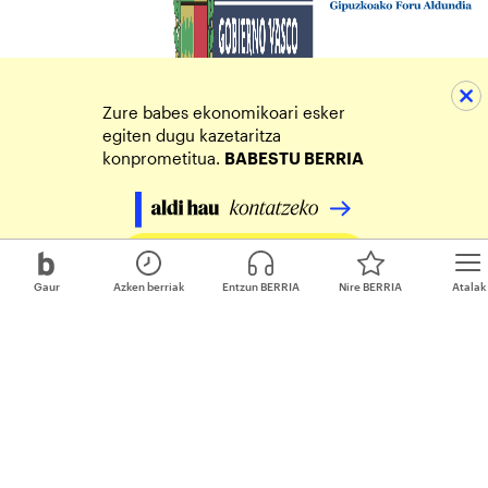
Zure babes ekonomikoari esker
egiten dugu kazetaritza
konprometitua.
BABESTU BERRIA
Egin zure ekarpena
Gaur
Azken berriak
Entzun BERRIA
Nire BERRIA
Atalak