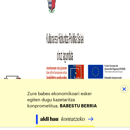
Zure babes ekonomikoari esker
egiten dugu kazetaritza
konprometitua.
BABESTU BERRIA