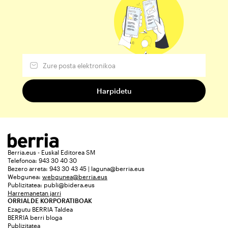
Berria.eus - Euskal Editorea SM
Telefonoa: 943 30 40 30
Bezero arreta: 943 30 43 45 | laguna@berria.eus
Webgunea:
webgunea@berria.eus
Publizitatea:
publi@bidera.eus
Harremanetan jarri
ORRIALDE KORPORATIBOAK
Ezagutu BERRIA Taldea
BERRIA berri bloga
Publizitatea