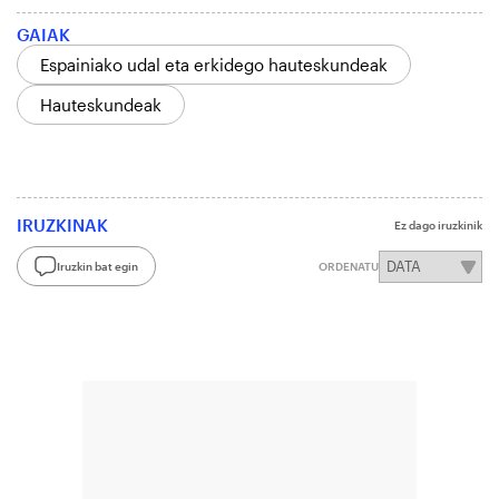
GAIAK
Espainiako udal eta erkidego hauteskundeak
Hauteskundeak
IRUZKINAK
Ez dago iruzkinik
Iruzkin bat egin
ORDENATU