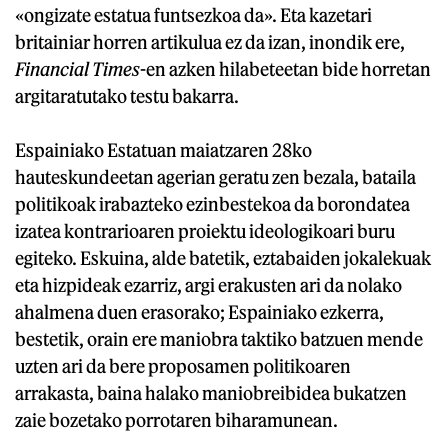
«ongizate estatua funtsezkoa da». Eta kazetari
britainiar horren artikulua ez da izan, inondik ere,
Financial Times
-en azken hilabeteetan bide horretan
argitaratutako testu bakarra.
Espainiako Estatuan maiatzaren 28ko
hauteskundeetan agerian geratu zen bezala, bataila
politikoak irabazteko ezinbestekoa da borondatea
izatea kontrarioaren proiektu ideologikoari buru
egiteko. Eskuina, alde batetik, eztabaiden jokalekuak
eta hizpideak ezarriz, argi erakusten ari da nolako
ahalmena duen erasorako; Espainiako ezkerra,
bestetik, orain ere maniobra taktiko batzuen mende
uzten ari da bere proposamen politikoaren
arrakasta, baina halako maniobreibidea bukatzen
zaie bozetako porrotaren biharamunean.