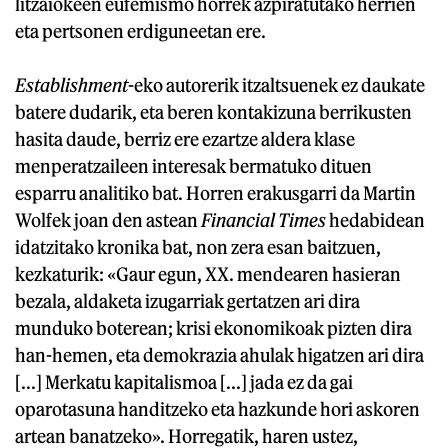
litzaiokeen eufemismo horrek azpiratutako herrien
eta pertsonen erdiguneetan ere.
Establishment
-eko autorerik itzaltsuenek ez daukate
batere dudarik, eta beren kontakizuna berrikusten
hasita daude, berriz ere ezartze aldera klase
menperatzaileen interesak bermatuko dituen
esparru analitiko bat. Horren erakusgarri da Martin
Wolfek joan den astean
Financial Times
hedabidean
idatzitako kronika bat, non zera esan baitzuen,
kezkaturik: «Gaur egun, XX. mendearen hasieran
bezala, aldaketa izugarriak gertatzen ari dira
munduko boterean; krisi ekonomikoak pizten dira
han-hemen, eta demokrazia ahulak higatzen ari dira
[...] Merkatu kapitalismoa [...] jada ez da gai
oparotasuna handitzeko eta hazkunde hori askoren
artean banatzeko». Horregatik, haren ustez,