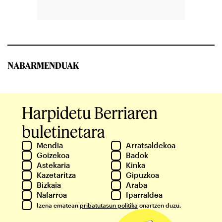
NABARMENDUAK
Harpidetu Berriaren
buletinetara
Mendia
Arratsaldekoa
Goizekoa
Badok
Astekaria
Kinka
Kazetaritza
Gipuzkoa
Bizkaia
Araba
Nafarroa
Iparraldea
Izena ematean
pribatutasun politika
onartzen duzu.