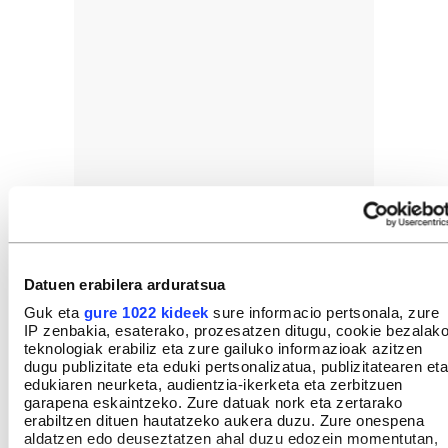
Datuen erabilera arduratsua
Guk eta
gure 1022 kideek
sure informacio pertsonala, zure
IP zenbakia, esaterako, prozesatzen ditugu, cookie bezalak
teknologiak erabiliz eta zure gailuko informazioak azitzen
dugu publizitate eta eduki pertsonalizatua, publizitatearen eta
edukiaren neurketa, audientzia-ikerketa eta zerbitzuen
garapena eskaintzeko. Zure datuak nork eta zertarako
erabiltzen dituen hautatzeko aukera duzu. Zure onespena
aldatzen edo deuseztatzen ahal duzu edozein momentutan,