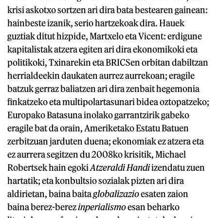
krisi askotxo sortzen ari dira bata bestearen gainean:
hainbeste izanik, serio hartzekoak dira. Hauek
guztiak ditut hizpide, Martxelo eta Vicent: erdigune
kapitalistak atzera egiten ari dira ekonomikoki eta
politikoki, Txinarekin eta BRICSen orbitan dabiltzan
herrialdeekin daukaten aurrez aurrekoan; eragile
batzuk gerraz baliatzen ari dira zenbait hegemonia
finkatzeko eta multipolartasunari bidea oztopatzeko;
Europako Batasuna inolako garrantzirik gabeko
eragile bat da orain, Ameriketako Estatu Batuen
zerbitzuan jarduten duena; ekonomiak ez atzera eta
ez aurrera segitzen du 2008ko krisitik, Michael
Robertsek hain egoki
Atzeraldi Handi
izendatu zuen
hartatik; eta konbultsio sozialak pizten ari dira
aldirietan, baina baita
globalizazio
esaten zaion
baina berez-berez
inperialismo
esan beharko