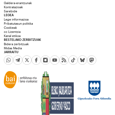
Galdera-erantzunak
Kontratazioak
Sarebide
LEGEA
Lege informazioa
Pribatutasun politika
Cookieak
cc Lizentzia
Kanal etikoa
BESTELAKO ZERBITZUAK
Bidera zerbitzuak
Midas Media
JARRAITU