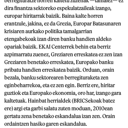
berregituratze horren kaltetu zuzenak —tamalez— ez
dira finantza sektoreko espekulatzaileak izango,
europar hiritarrak baizik. Baina kalte horren
erantzule, jakina, ez da Grezia, Europar Batasunaren
krisiaren aurkako politika tamalgarrian
etengabekoak izan diren banku handien aldeko
opariak baizik. EKAI Centerrek behin eta berriz
azpimarratu zuenez, Greziaren erreskatea ez zen izan
Greziaren benetako erreskatea, Europako banku
pribatu handien erreskatea baizik. Orduan, orain
bezala, banku sektorearen berregituraketa zen
eginbeharrekoa, eta ez zen egin. Berriz ere, hiritar
guztiok eta Europako ekonomia, oro har, izango gara
kaltetuak. Hainbat herrialdek (BRICSekoak batez
ere) argi eta garbi salatu zuten moduan, 2010ean
gertatu zena benetako eskandalua izan zen. Orain
ordaintzen hasiko garen eskandalua.