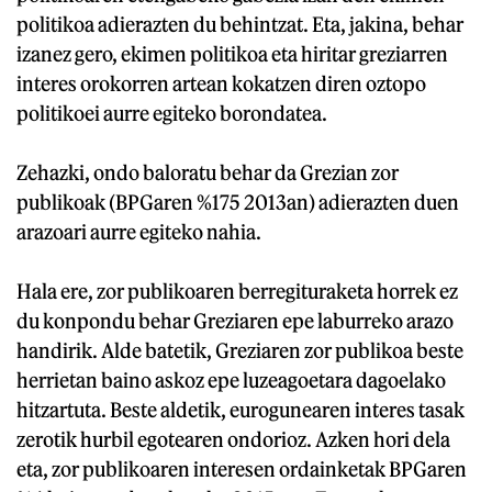
politikoa adierazten du behintzat. Eta, jakina, behar
izanez gero, ekimen politikoa eta hiritar greziarren
interes orokorren artean kokatzen diren oztopo
politikoei aurre egiteko borondatea.
Zehazki, ondo baloratu behar da Grezian zor
publikoak (BPGaren %175 2013an) adierazten duen
arazoari aurre egiteko nahia.
Hala ere, zor publikoaren berregituraketa horrek ez
du konpondu behar Greziaren epe laburreko arazo
handirik. Alde batetik, Greziaren zor publikoa beste
herrietan baino askoz epe luzeagoetara dagoelako
hitzartuta. Beste aldetik, eurogunearen interes tasak
zerotik hurbil egotearen ondorioz. Azken hori dela
eta, zor publikoaren interesen ordainketak BPGaren