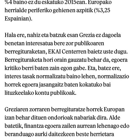
%4 baino ez du eskatuko 2015ean. Europako
herrialde periferiko gehienen azpitik (%3,25
Espainian).
Hala ere, nahiz eta batzuk esan Grezia ez dagoela
benetan interesatua bere zor publikoaren
berregituraketan, EKAI Centerren baietz uste dugu.
Berregituraketa hori orain gauzatu behar da, egoera
kritiko berri baten zain egon gabe. Eta, batez ere,
interes tasak normalizatu baino lehen, normalizazio
horrek egoera jasangaitz baten kokatuko bai
lituzkeelako kontu publikoak.
Greziaren zorraren berregituratze horrek Europan
izan behar dituen ondorioak nabariak dira. Alde
batetik, finantza egoera zailen aurrean lehenago edo
beranduago aurki daitezkeen beste herrietara