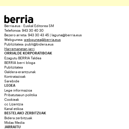
Berria.eus - Euskal Editorea SM
Telefonoa: 943 30 40 30
Bezero arreta: 943 30 43 45 | laguna@berria.eus
Webgunea:
webgunea@berria.eus
Publizitatea:
publi@bidera.eus
Harremanetan jarri
ORRIALDE KORPORATIBOAK
Ezagutu BERRIA Taldea
BERRIA berri bloga
Publizitatea
Galdera-erantzunak
Kontratazioak
Sarebide
LEGEA
Lege informazioa
Pribatutasun politika
Cookieak
cc Lizentzia
Kanal etikoa
BESTELAKO ZERBITZUAK
Bidera zerbitzuak
Midas Media
JARRAITU