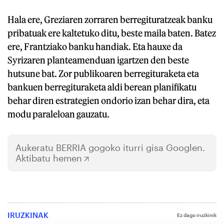
Hala ere, Greziaren zorraren berregituratzeak banku
pribatuak ere kaltetuko ditu, beste maila baten. Batez
ere, Frantziako banku handiak. Eta hauxe da
Syrizaren planteamenduan igartzen den beste
hutsune bat. Zor publikoaren berregituraketa eta
bankuen berregituraketa aldi berean planifikatu
behar diren estrategien ondorio izan behar dira, eta
modu paraleloan gauzatu.
Aukeratu
BERRIA
gogoko iturri gisa Googlen.
Aktibatu hemen
IRUZKINAK
Ez dago iruzkinik