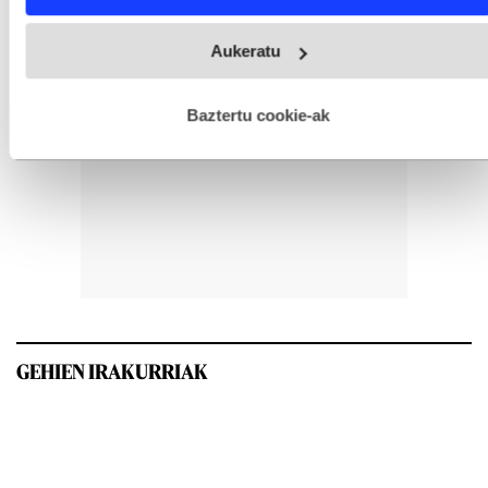
Webgune honek cookie propioak eta hirugarrenen cookie-
Aukeratu
fitxategiak erabiltzen ditu. Zure esperientzia eta zerbitzuak
hobetzeko asmoz, cookie teknologiaz baliatzen gara. Ohar
hau onartuz gero, teknologia hori erabiltzeko baimen
esplizitua ematen diguzu.
Gehiago irakurri
Baztertu cookie-ak
GEHIEN IRAKURRIAK