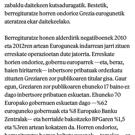
zabaldu daitekeen kutsaduragatik. Bestetik,
berregituratze horren ondorioz Grezia eurogunetik
ateratzea ekar daitekeelako.
Berregituratze honen alderdirik negatiboenek 2010
eta 2012ren artean Euroguneak indarrean jarri zituen
erreskate operazioetan dute jatorria. Erreskate
horien ondorioz, gobernu europarrek —eta, beraz,
haien hiritarrek— inbertsore pribatuak ordezkatu
zituzten Greziaren zor publikoaren titular gisa. Gaur
egun, Greziaren zor publikoaren ehuneko 17 baino ez
dago inbertsore pribatuen eskuetan. Ehuneko 70
Europako gobernuen eskuetan dago —%62
euroguneko gobernuak eta %8 Europako Banku
Zentralak— eta herrialde bakoitzeko BPGaren %1,5
eta %3ren artean kokatzen da. Horren ondorioz,