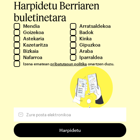
Harpidetu Berriaren
buletinetara
Mendia
Arratsaldekoa
Goizekoa
Badok
Astekaria
Kinka
Kazetaritza
Gipuzkoa
Bizkaia
Araba
Nafarroa
Iparraldea
Izena ematean
pribatutasun politika
onartzen duzu.