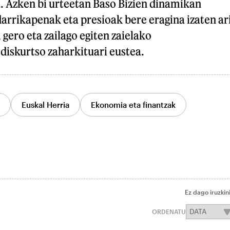
. Azken bi urteetan Baso Bizien dinamikan
darrikapenak eta presioak bere eragina izaten ar
gero eta zailago egiten zaielako
iskurtso zaharkituari eustea.
Euskal Herria
Ekonomia eta finantzak
Ez dago iruzkin
ORDENATU