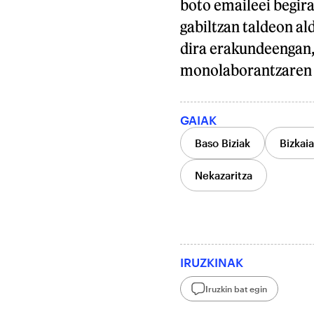
boto emaileei begira
gabiltzan taldeon al
dira erakundeengan, 
monolaborantzaren d
GAIAK
Baso Biziak
Bizkaia
Nekazaritza
IRUZKINAK
Iruzkin bat egin