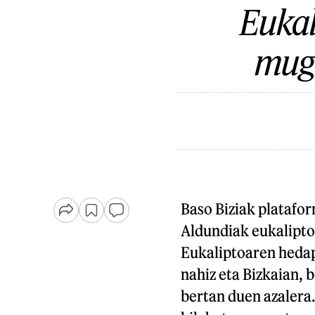
Euka
mug
Baso Biziak platafo
Aldundiak eukalipt
Eukaliptoaren hedap
nahiz eta Bizkaian, b
bertan duen azalera.