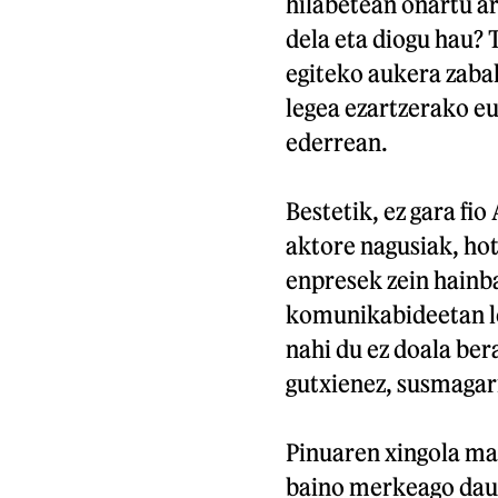
hilabetean onartu a
dela eta diogu hau? 
egiteko aukera zabal
legea ezartzerako eu
ederrean.
Bestetik, ez gara fi
aktore nagusiak, ho
enpresek zein hainbat
komunikabideetan le
nahi du ez doala ber
gutxienez, susmagar
Pinuaren xingola mar
baino merkeago daude