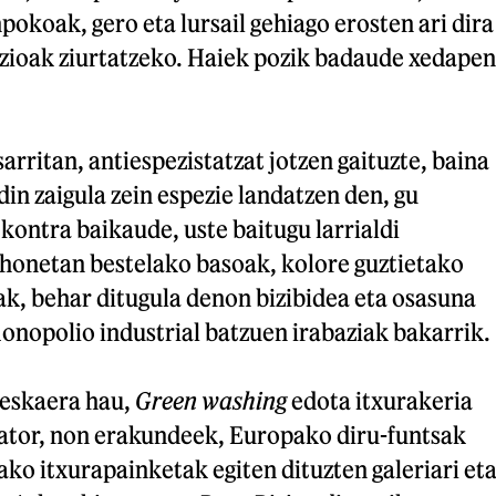
okoak, gero eta lursail gehiago erosten ari dira
zioak ziurtatzeko. Haiek pozik badaude xedapen
arritan, antiespezistatzat jotzen gaituzte, baina
in zaigula zein espezie landatzen den, gu
ontra baikaude, uste baitugu larrialdi
 honetan bestelako basoak, kolore guztietako
ak, behar ditugula denon bizibidea eta osasuna
monopolio industrial batzuen irabaziak bakarrik.
 eskaera hau,
Green washing
edota itxurakeria
ator, non erakundeek, Europako diru-funtsak
lako itxurapainketak egiten dituzten galeriari et