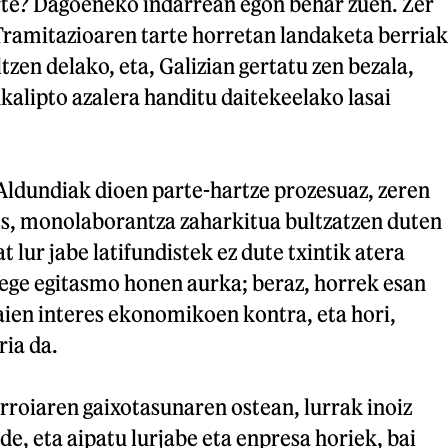
rte? Dagoeneko indarrean egon behar zuen. Zer
Tramitazioaren tarte horretan landaketa berriak
tzen delako, eta, Galizian gertatu zen bezala,
kalipto azalera handitu daitekeelako lasai
o Aldundiak dioen parte-hartze prozesuaz, zeren
ts, monolaborantza zaharkitua bultzatzen duten
 lur jabe latifundistek ez dute txintik atera
ge egitasmo honen aurka; beraz, horrek esan
aien interes ekonomikoen kontra, eta hori,
ria da.
roiaren gaixotasunaren ostean, lurrak inoiz
, eta aipatu lurjabe eta enpresa horiek, bai