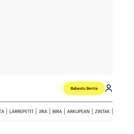
Babestu Berria
ZA
LARREPETIT
JIRA
BIRA
ARKUPEAN
ZINTAK