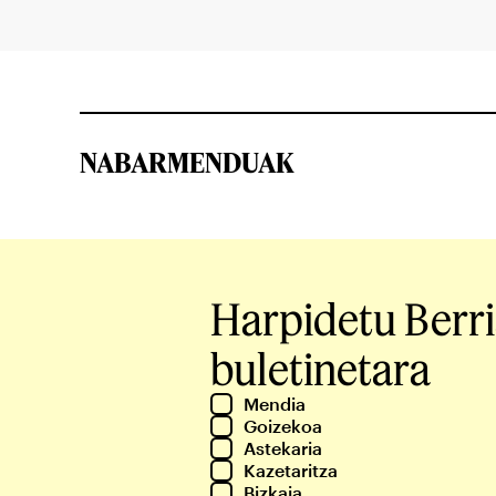
NABARMENDUAK
Harpidetu Berr
buletinetara
Mendia
Goizekoa
Astekaria
Kazetaritza
Bizkaia