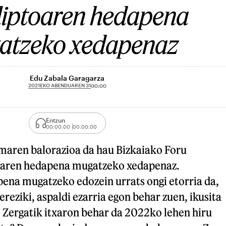
liptoaren hedapena
atzeko xedapenaz
Edu Zabala Garagarza
2021EKO ABENDUAREN 31
00:00
Entzun
00:00:00
00:00:00
rmaren balorazioa da hau Bizkaiako Foru
oaren hedapena mugatzeko xedapenaz.
ena mugatzeko edozein urrats ongi etorria da,
ereziki, aspaldi ezarria egon behar zuen, ikusita
 Zergatik itxaron behar da 2022ko lehen hiru