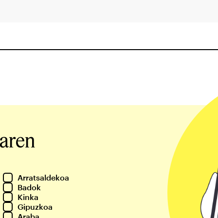
iaren
Arratsaldekoa
Badok
Kinka
Gipuzkoa
Araba