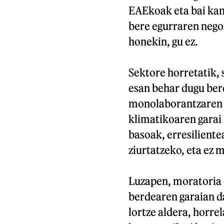
EAEkoak eta bai kanp
bere egurraren nego
honekin, gu ez.
Sektore horretatik, s
esan behar dugu berd
monolaborantzaren k
klimatikoaren garai
basoak, erresiliente
ziurtatzeko, eta ez 
Luzapen, moratoria
berdearen garaian d
lortze aldera, horre