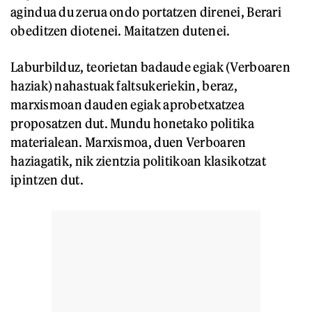
agindua du zerua ondo portatzen direnei, Berari
obeditzen diotenei. Maitatzen dutenei.
Laburbilduz, teorietan badaude egiak (Verboaren
haziak) nahastuak faltsukeriekin, beraz,
marxismoan dauden egiak aprobetxatzea
proposatzen dut. Mundu honetako politika
materialean. Marxismoa, duen Verboaren
haziagatik, nik zientzia politikoan klasikotzat
ipintzen dut.