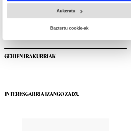
Webgune honek cookie propioak eta hirugarrenen cookie-
Aukeratu
fitxategiak erabiltzen ditu. Zure esperientzia eta zerbitzuak
hobetzeko asmoz, cookie teknologiaz baliatzen gara. Ohar
hau onartuz gero, teknologia hori erabiltzeko baimen
esplizitua ematen diguzu.
Gehiago irakurri
Baztertu cookie-ak
GEHIEN IRAKURRIAK
INTERESGARRIA IZANGO ZAIZU