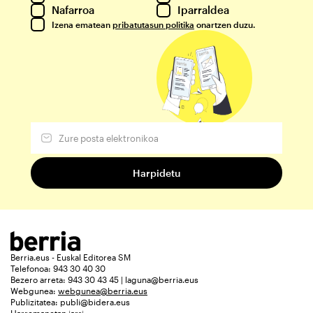
Nafarroa
Iparraldea
Izena ematean
pribatutasun politika
onartzen duzu.
Berria.eus - Euskal Editorea SM
Telefonoa: 943 30 40 30
Bezero arreta: 943 30 43 45 | laguna@berria.eus
Webgunea:
webgunea@berria.eus
Publizitatea:
publi@bidera.eus