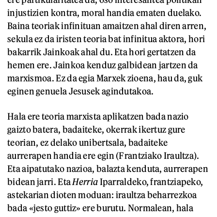
injustizien kontra, moral handia ematen duelako.
Baina teoriak infinituan amaitzen ahal diren arren,
sekula ez da iristen teoria bat infinitua aktora, hori
bakarrik Jainkoak ahal du. Eta hori gertatzen da
hemen ere. Jainkoa kenduz galbidean jartzen da
marxismoa. Ez da egia Marxek zioena, hau da, guk
eginen genuela Jesusek agindutakoa.
Hala ere teoria marxista aplikatzen bada nazio
gaizto batera, badaiteke, okerrak ikertuz gure
teorian, ez delako unibertsala, badaiteke
aurrerapen handia ere egin (Frantziako Iraultza).
Eta aipatutako nazioa, balazta kenduta, aurrerapen
bidean jarri. Eta
Herria
Iparraldeko, frantziapeko,
astekarian dioten moduan: iraultza beharrezkoa
bada «jesto guttiz» ere burutu. Normalean, hala