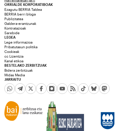
Harremanetan jarri
ORRIALDE KORPORATIBOAK
Ezagutu BERRIA Taldea
BERRIA berri bloga
Publizitatea
Galdera-erantzunak
Kontratazioak
Sarebide
LEGEA
Lege informazioa
Pribatutasun politika
Cookieak
cc Lizentzia
Kanal etikoa
BESTELAKO ZERBITZUAK
Bidera zerbitzuak
Midas Media
JARRAITU