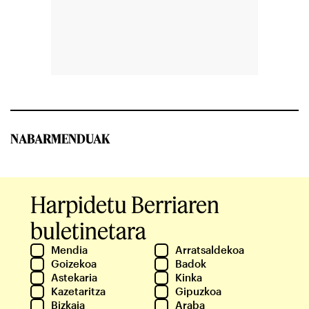
NABARMENDUAK
Harpidetu Berriaren
buletinetara
Mendia
Arratsaldekoa
Goizekoa
Badok
Astekaria
Kinka
Kazetaritza
Gipuzkoa
Bizkaia
Araba