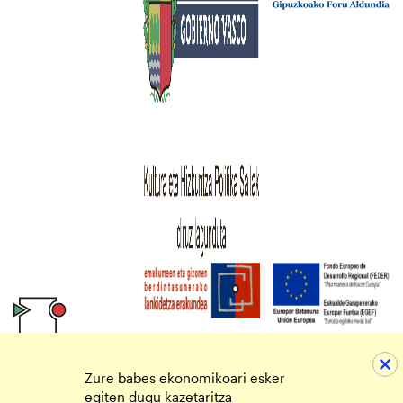
Zure babes ekonomikoari esker
egiten dugu kazetaritza