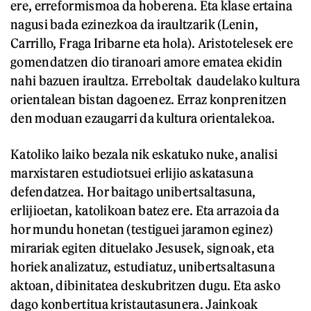
ere, erreformismoa da hoberena. Eta klase ertaina
nagusi bada ezinezkoa da iraultzarik (Lenin,
Carrillo, Fraga Iribarne eta hola). Aristotelesek ere
gomendatzen dio tiranoari amore ematea ekidin
nahi bazuen iraultza. Erreboltak daudelako kultura
orientalean bistan dagoenez. Erraz konprenitzen
den moduan ezaugarri da kultura orientalekoa.
Katoliko laiko bezala nik eskatuko nuke, analisi
marxistaren estudiotsuei erlijio askatasuna
defendatzea. Hor baitago unibertsaltasuna,
erlijioetan, katolikoan batez ere. Eta arrazoia da
hor mundu honetan (testiguei jaramon eginez)
mirariak egiten dituelako Jesusek, signoak, eta
horiek analizatuz, estudiatuz, unibertsaltasuna
aktoan, dibinitatea deskubritzen dugu. Eta asko
dago konbertitua kristautasunera. Jainkoak