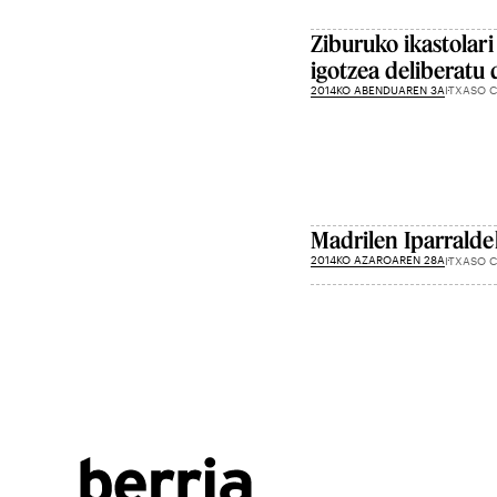
Ziburuko ikastolari
igotzea deliberatu 
2014KO ABENDUAREN 3A
ITXASO 
Madrilen Iparraldek
2014KO AZAROAREN 28A
ITXASO 