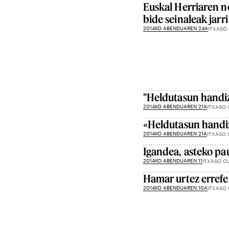
Euskal Herriaren n
bide seinaleak jarri
2014KO ABENDUAREN 24A
ITXASO
"Heldutasun handiz
2014KO ABENDUAREN 21A
ITXASO 
«Heldutasun handiz
2014KO ABENDUAREN 21A
ITXASO 
Igandea, asteko pa
2014KO ABENDUAREN 11
ITXASO C
Hamar urtez errefe
2014KO ABENDUAREN 10A
ITXASO