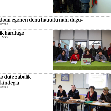
ndoan egonen dena hautatu nahi dugu»
CUEVAS
tik haratago
CUEVAS
go dute zabalik
kindegia
CUEVAS