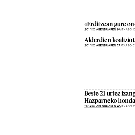
«Erditzean gure o
2014KO ABENDUAREN 9A
ITXASO 
Alderdien koalizio
2014KO ABENDUAREN 7A
ITXASO 
Beste 21 urtez izan
Hazparneko honda
2014KO ABENDUAREN 4A
ITXASO 