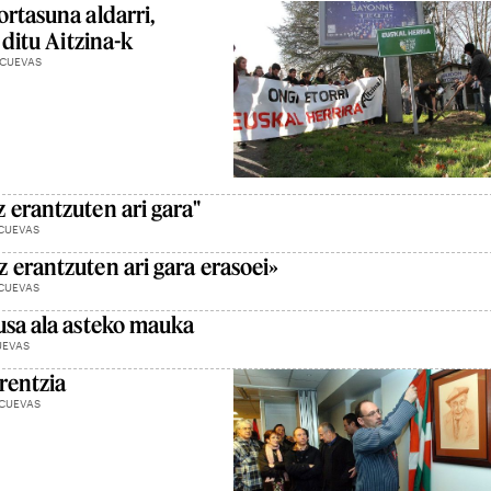
ortasuna aldarri,
 ditu Aitzina-k
 CUEVAS
 erantzuten ari gara"
CUEVAS
 erantzuten ari gara erasoei»
CUEVAS
usa ala asteko mauka
UEVAS
rentzia
 CUEVAS