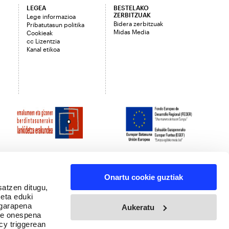
LEGEA
BESTELAKO
ZERBITZUAK
Lege informazioa
Bidera zerbitzuak
Pribatutasun politika
Midas Media
Cookieak
cc Lizentzia
Kanal etikoa
Onartu cookie guztiak
satzen ditugu,
 eta eduki
 garapena
Aukeratu
ure onespena
cy triggerean