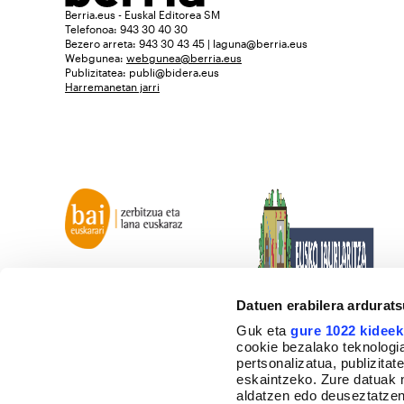
Berria.eus - Euskal Editorea SM
Telefonoa: 943 30 40 30
Bezero arreta: 943 30 43 45 | laguna@berria.eus
Webgunea:
webgunea@berria.eus
Publizitatea:
publi@bidera.eus
Harremanetan jarri
Datuen erabilera ardurat
Guk eta
gure 1022 kideek
cookie bezalako teknologia
pertsonalizatua, publizita
eskaintzeko. Zure datuak 
aldatzen edo deuseztatzen