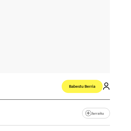
Babestu Berria
Jarraitu