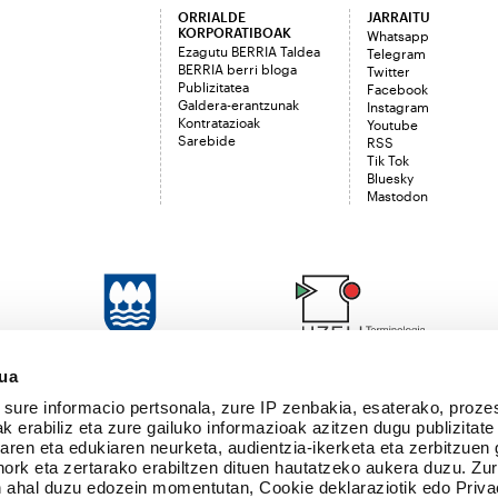
ORRIALDE
JARRAITU
KORPORATIBOAK
Whatsapp
Ezagutu BERRIA Taldea
Telegram
BERRIA berri bloga
Twitter
Publizitatea
Facebook
Galdera-erantzunak
Instagram
Kontratazioak
Youtube
Sarebide
RSS
Tik Tok
Bluesky
Mastodon
sua
sure informacio pertsonala, zure IP zenbakia, esaterako, proze
k erabiliz eta zure gailuko informazioak azitzen dugu publizitate
tearen eta edukiaren neurketa, audientzia-ikerketa eta zerbitzuen
nork eta zertarako erabiltzen dituen hautatzeko aukera duzu. Z
 ahal duzu edozein momentutan, Cookie deklaraziotik edo Priva