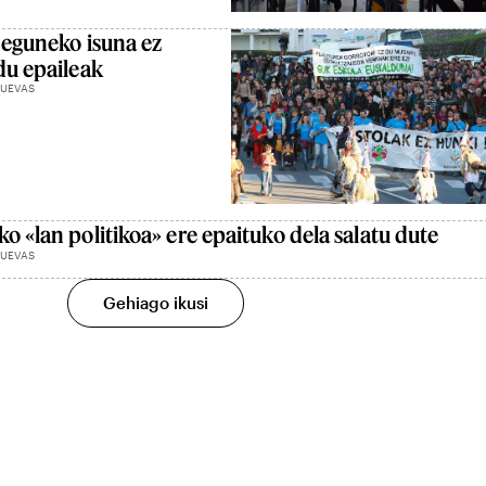
 eguneko isuna ez
du epaileak
CUEVAS
o «lan politikoa» ere epaituko dela salatu dute
CUEVAS
Gehiago ikusi