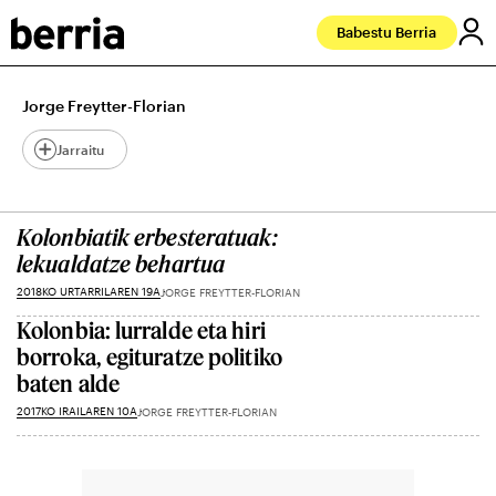
Babestu Berria
Jorge Freytter-Florian
Jarraitu
Kolonbiatik erbesteratuak:
lekualdatze behartua
2018KO URTARRILAREN 19A
JORGE FREYTTER-FLORIAN
Kolonbia: lurralde eta hiri
borroka, egituratze politiko
baten alde
2017KO IRAILAREN 10A
JORGE FREYTTER-FLORIAN