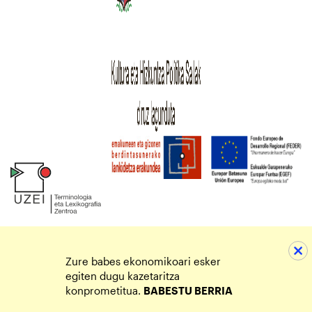
Zure babes ekonomikoari esker
egiten dugu kazetaritza
konprometitua.
BABESTU BERRIA