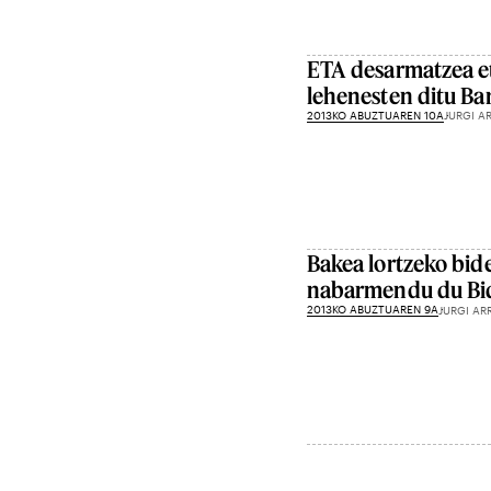
ETA desarmatzea et
lehenesten ditu Ba
2013KO ABUZTUAREN 10A
JURGI A
Bakea lortzeko bide
nabarmendu du Bid
2013KO ABUZTUAREN 9A
JURGI AR