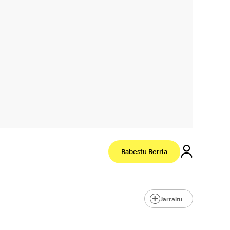
Babestu Berria
Jarraitu