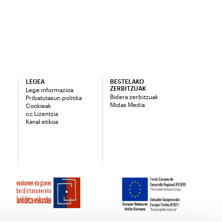
LEGEA
BESTELAKO
ZERBITZUAK
Lege informazioa
Bidera zerbitzuak
Pribatutasun politika
Midas Media
Cookieak
cc Lizentzia
Kanal etikoa