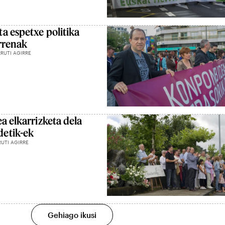
a espetxe politika
rrenak
RRUTI AGIRRE
a elkarrizketa dela
etik-ek
RUTI AGIRRE
Gehiago ikusi