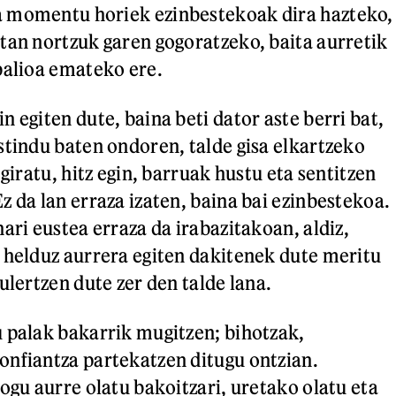
 momentu horiek ezinbestekoak dira hazteko,
tan nortzuk garen gogoratzeko, baita aurretik
balioa emateko ere.
 egiten dute, baina beti dator aste berri bat,
stindu baten ondoren, talde gisa elkartzeko
egiratu, hitz egin, barruak hustu eta sentitzen
z da lan erraza izaten, baina bai ezinbestekoa.
ari eustea erraza da irabazitakoan, aldiz,
 helduz aurrera egiten dakitenek dute meritu
ulertzen dute zer den talde lana.
 palak bakarrik mugitzen; bihotzak,
nfiantza partekatzen ditugu ontzian.
ogu aurre olatu bakoitzari, uretako olatu eta