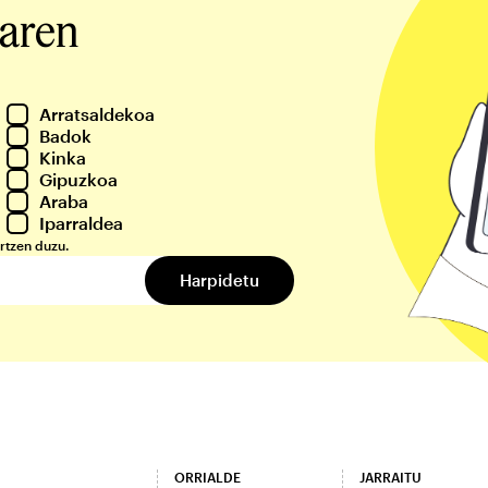
iaren
Arratsaldekoa
Badok
Kinka
Gipuzkoa
Araba
Iparraldea
rtzen duzu.
ORRIALDE
JARRAITU