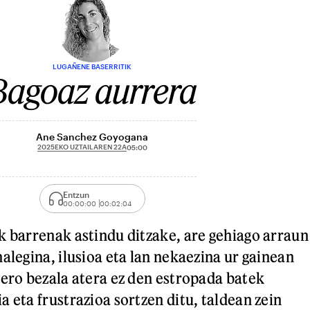
LUGAÑENE BASERRITIK
Bagoaz aurrera
Ane Sanchez Goyogana
2025EKO UZTAILAREN 22A
05:00
Entzun
00:00:00
00:02:04
k barrenak astindu ditzake, are gehiago arraun
alegina, ilusioa eta lan nekaezina ur gainean
pero bezala atera ez den estropada batek
 eta frustrazioa sortzen ditu, taldean zein