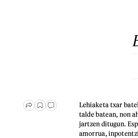
Lehiaketa txar bate
talde batean, non ah
jartzen ditugun. Es
amorrua, inpotentzia