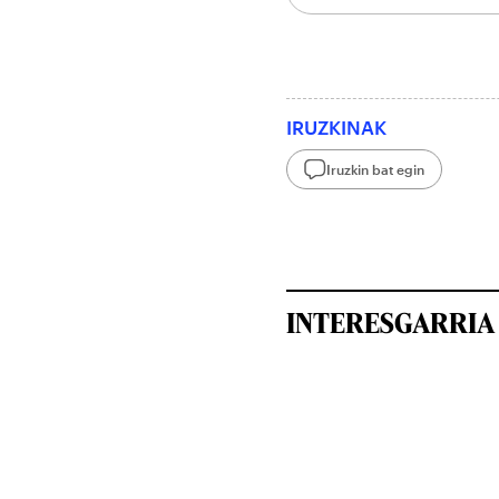
IRUZKINAK
Iruzkin bat egin
INTERESGARRIA 