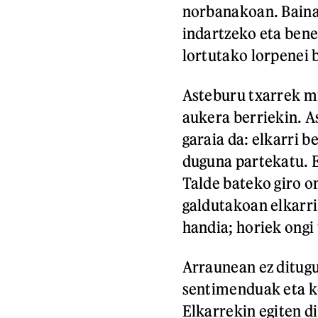
norbanakoan. Baina
indartzeko eta bene
lortutako lorpenei 
Asteburu txarrek min
aukera berriekin. A
garaia da: elkarri b
duguna partekatu. E
Talde bateko giro on
galdutakoan elkarri
handia; horiek ongi 
Arraunean ez ditugu
sentimenduak eta ko
Elkarrekin egiten di