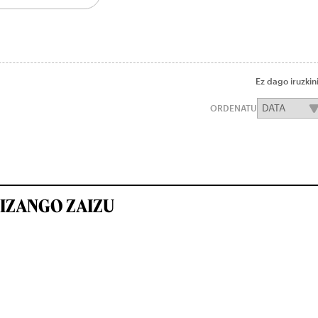
Ez dago iruzkin
ORDENATU
IZANGO ZAIZU