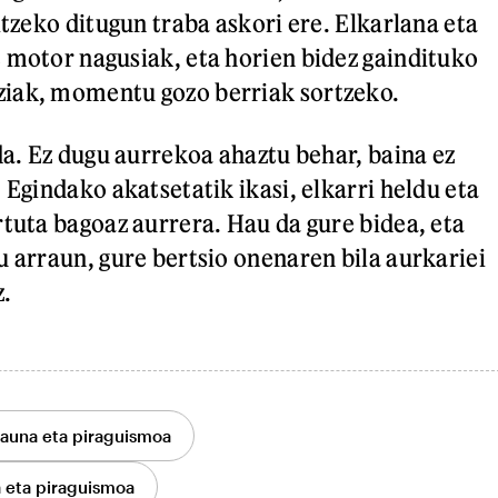
itzeko ditugun traba askori ere. Elkarlana eta
 motor nagusiak, eta horien bidez gaindituko
iak, momentu gozo berriak sortzeko.
da. Ez dugu aurrekoa ahaztu behar, baina ez
 Egindako akatsetatik ikasi, elkarri heldu eta
rtuta bagoaz aurrera. Hau da gure bidea, eta
u arraun, gure bertsio onenaren bila aurkariei
z.
auna eta piraguismoa
eta piraguismoa