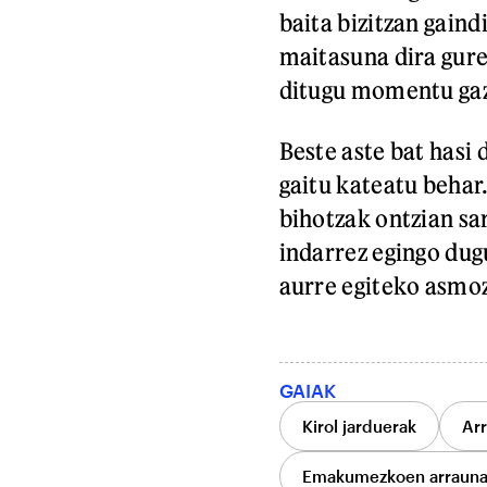
baita bizitzan gaind
maitasuna dira gure
ditugu momentu gaz
Beste aste bat hasi 
gaitu kateatu behar.
bihotzak ontzian sa
indarrez egingo dug
aurre egiteko asmo
GAIAK
Kirol jarduerak
Arr
Emakumezkoen arrauna 