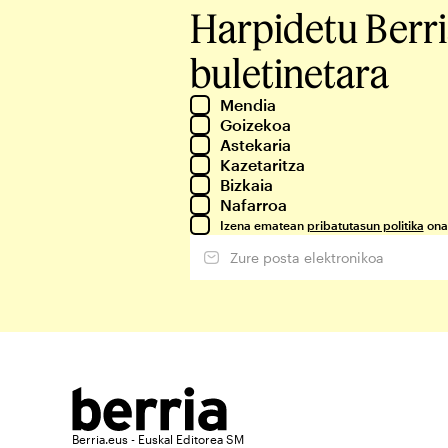
Harpidetu Berr
buletinetara
Mendia
Goizekoa
Astekaria
Kazetaritza
Bizkaia
Nafarroa
Izena ematean
pribatutasun politika
ona
Berria.eus - Euskal Editorea SM