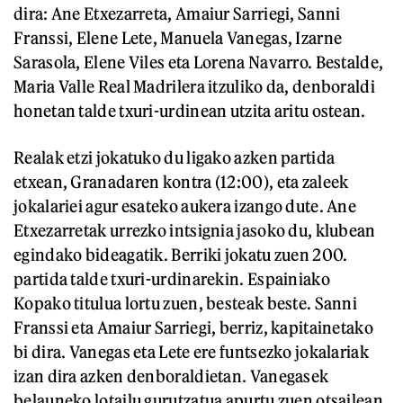
dira: Ane Etxezarreta, Amaiur Sarriegi, Sanni
Franssi, Elene Lete, Manuela Vanegas, Izarne
Sarasola, Elene Viles eta Lorena Navarro. Bestalde,
Maria Valle Real Madrilera itzuliko da, denboraldi
honetan talde txuri-urdinean utzita aritu ostean.
Realak etzi jokatuko du ligako azken partida
etxean, Granadaren kontra (12:00), eta zaleek
jokalariei agur esateko aukera izango dute. Ane
Etxezarretak urrezko intsignia jasoko du, klubean
egindako bideagatik. Berriki jokatu zuen 200.
partida talde txuri-urdinarekin. Espainiako
Kopako titulua lortu zuen, besteak beste. Sanni
Franssi eta Amaiur Sarriegi, berriz, kapitainetako
bi dira. Vanegas eta Lete ere funtsezko jokalariak
izan dira azken denboraldietan. Vanegasek
belauneko lotailu gurutzatua apurtu zuen otsailean.