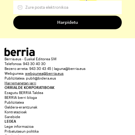
Berria.eus - Euskal Editorea SM
Telefonoa: 943 30 40 30
Bezero arreta: 943 30 43 45 | laguna@berria.eus
Webgunea:
webgunea@berria.eus
Publizitatea:
publi@bidera.eus
Harremanetan jarri
ORRIALDE KORPORATIBOAK
Ezagutu BERRIA Taldea
BERRIA berri bloga
Publizitatea
Galdera-erantzunak
Kontratazioak
Sarebide
LEGEA
Lege informazioa
Pribatutasun politika