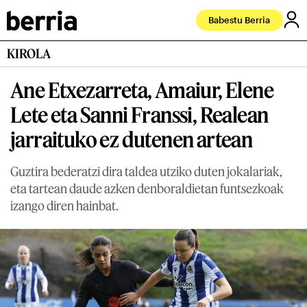
Babestu Berria
KIROLA
Ane Etxezarreta, Amaiur, Elene
Lete eta Sanni Franssi, Realean
jarraituko ez dutenen artean
Guztira bederatzi dira taldea utziko duten jokalariak,
eta tartean daude azken denboraldietan funtsezkoak
izango diren hainbat.