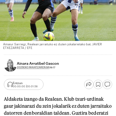
Amaiur Sarriegi, Realean jarraituko ez duten jokalarietako bat. JAVIER
ETXEZARRETA / EFE
Ainara Arratibel Gascon
2025EKO MAIATZAREN 9A
19:17
Entzun
00:00:00
00:01:58
Aldaketa izango da Realean. Klub txuri-urdinak
gaur jakinarazi du zein jokalarik ez duten jarraituko
datorren denboraldian taldean. Guztira bederatzi