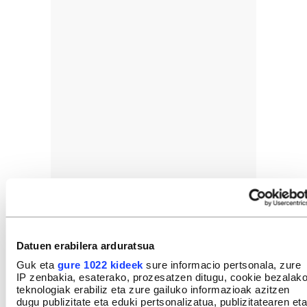
Datuen erabilera arduratsua
Guk eta
gure 1022 kideek
sure informacio pertsonala, zure
IP zenbakia, esaterako, prozesatzen ditugu, cookie bezalak
teknologiak erabiliz eta zure gailuko informazioak azitzen
dugu publizitate eta eduki pertsonalizatua, publizitatearen eta