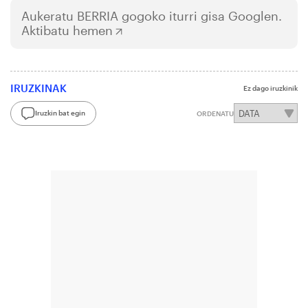
Aukeratu
BERRIA
gogoko iturri gisa Googlen.
Aktibatu hemen
IRUZKINAK
Ez dago iruzkinik
Iruzkin bat egin
ORDENATU