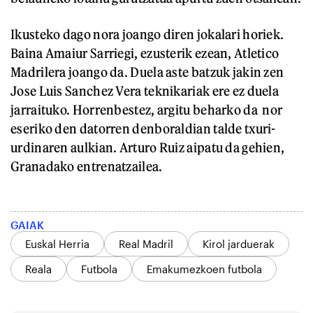
Ikusteko dago nora joango diren jokalari horiek.
Baina Amaiur Sarriegi, ezusterik ezean, Atletico
Madrilera joango da. Duela aste batzuk jakin zen
Jose Luis Sanchez Vera teknikariak ere ez duela
jarraituko. Horrenbestez, argitu beharko da nor
eseriko den datorren denboraldian talde txuri-
urdinaren aulkian. Arturo Ruiz aipatu da gehien,
Granadako entrenatzailea.
GAIAK
Euskal Herria
Real Madril
Kirol jarduerak
Reala
Futbola
Emakumezkoen futbola