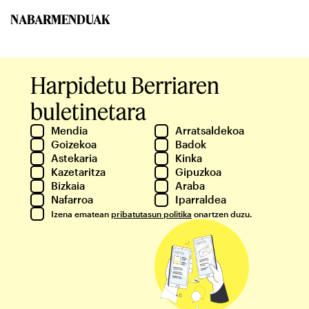
NABARMENDUAK
Harpidetu Berriaren
buletinetara
Mendia
Arratsaldekoa
Goizekoa
Badok
Astekaria
Kinka
Kazetaritza
Gipuzkoa
Bizkaia
Araba
Nafarroa
Iparraldea
Izena ematean
pribatutasun politika
onartzen duzu.