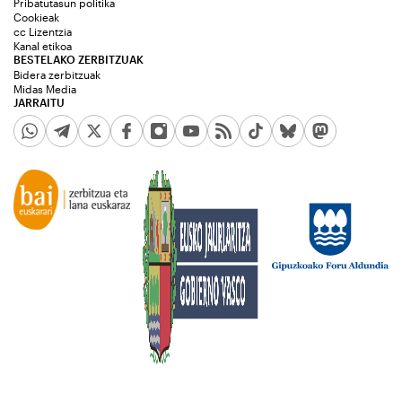
Pribatutasun politika
Cookieak
cc Lizentzia
Kanal etikoa
BESTELAKO ZERBITZUAK
Bidera zerbitzuak
Midas Media
JARRAITU