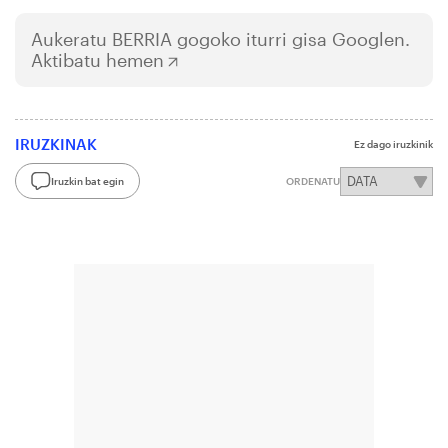
Aukeratu
BERRIA
gogoko iturri gisa Googlen.
Aktibatu hemen
IRUZKINAK
Ez dago iruzkinik
Iruzkin bat egin
ORDENATU