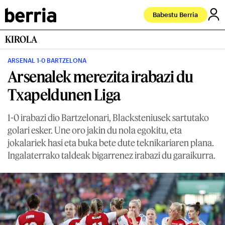
Babestu Berria
KIROLA
ARSENAL 1-0 BARTZELONA
Arsenalek merezita irabazi du
Txapeldunen Liga
1-0 irabazi dio Bartzelonari, Blacksteniusek sartutako
golari esker. Une oro jakin du nola egokitu, eta
jokalariek hasi eta buka bete dute teknikariaren plana.
Ingalaterrako taldeak bigarrenez irabazi du garaikurra.