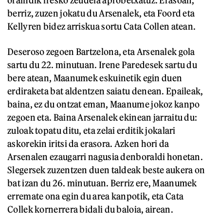
oraindik fresko zeudela aprobetxatuz. Erasoan,
berriz, zuzen jokatu du Arsenalek, eta Foord eta
Kellyren bidez arriskua sortu Cata Collen atean.
Deseroso zegoen Bartzelona, eta Arsenalek gola
sartu du 22. minutuan. Irene Paredesek sartu du
bere atean, Maanumek eskuinetik egin duen
erdiraketa bat aldentzen saiatu denean. Epaileak,
baina, ez du ontzat eman, Maanume jokoz kanpo
zegoen eta. Baina Arsenalek ekinean jarraitu du:
zuloak topatu ditu, eta zelai erditik jokalari
askorekin iritsi da erasora. Azken hori da
Arsenalen ezaugarri nagusia denboraldi honetan.
Slegersek zuzentzen duen taldeak beste aukera on
bat izan du 26. minutuan. Berriz ere, Maanumek
erremate ona egin du area kanpotik, eta Cata
Collek kornerrera bidali du baloia, airean.