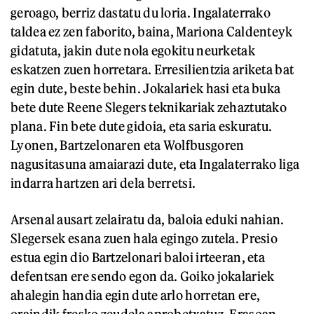
geroago, berriz dastatu du loria. Ingalaterrako
taldea ez zen faborito, baina, Mariona Caldenteyk
gidatuta, jakin dute nola egokitu neurketak
eskatzen zuen horretara. Erresilientzia ariketa bat
egin dute, beste behin. Jokalariek hasi eta buka
bete dute Reene Slegers teknikariak zehaztutako
plana. Fin bete dute gidoia, eta saria eskuratu.
Lyonen, Bartzelonaren eta Wolfbusgoren
nagusitasuna amaiarazi dute, eta Ingalaterrako liga
indarra hartzen ari dela berretsi.
Arsenal ausart zelairatu da, baloia eduki nahian.
Slegersek esana zuen hala egingo zutela. Presio
estua egin dio Bartzelonari baloi irteeran, eta
defentsan ere sendo egon da. Goiko jokalariek
ahalegin handia egin dute arlo horretan ere,