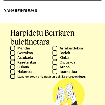
NABARMENDUAK
Harpidetu Berriaren
buletinetara
Mendia
Arratsaldekoa
Goizekoa
Badok
Astekaria
Kinka
Kazetaritza
Gipuzkoa
Bizkaia
Araba
Nafarroa
Iparraldea
Izena ematean
pribatutasun politika
onartzen duzu.