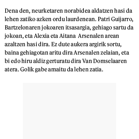
Dena den, neurketaren norabidea aldatzen hasi da
lehen zatiko azken ordu laurdenean. Patri Guijarro,
Bartzelonaren jokoaren itsasargia, gehiago sartu da
jokoan, eta Alexia eta Aitana Arsenalen arean
azaltzen hasi dira. Ez dute aukera argirik sortu,
baina gehiagotan aritu dira Arsenalen zelaian, eta
bi edo hiru aldiz gerturatu dira Van Domselaaren
atera. Golik gabe amaitu da lehen zatia.