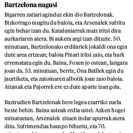
Bartzelona nagusi
Bigarren zatiari aginduz ekin dio Bartzelonak.
Bizkorrago mugitu du baloia, eta Arsenalek sufritu
egin behar izan du. Kataluniarrak maiz iritsi dira
aurkariaren atera. Bi aukera argi izan dituzte. 50.
minutuan, Bartzelonako erdilariek jokaldi ona egin
dute area ertzean; baloia Pinari iritsi zaio, eta hark
errematatu egin du. Baina, Foxen jo ostean, langara
joan da. 53. minutuan, berriz, Ona Batllek egin du
jaurtiketa, eta zutoinaren albotik joan zaio baloia.
Aitanak eta Pajorrek ere ez dute aparte izan gola.
Bazirudien Bartzelonak bere legea ezarriko zuela
beste behin. Baina usteak erdia ustel. Azken hogei
minutuetan, Arsenalek zituen indar apurrak atera
ditu. Sufrimendua hauspo bihurtu, eta 70.