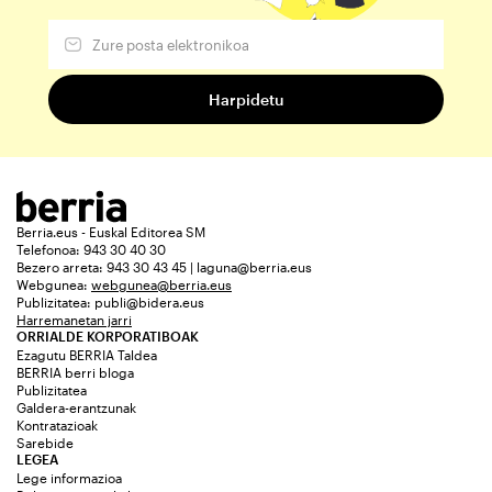
Berria.eus - Euskal Editorea SM
Telefonoa: 943 30 40 30
Bezero arreta: 943 30 43 45 | laguna@berria.eus
Webgunea:
webgunea@berria.eus
Publizitatea:
publi@bidera.eus
Harremanetan jarri
ORRIALDE KORPORATIBOAK
Ezagutu BERRIA Taldea
BERRIA berri bloga
Publizitatea
Galdera-erantzunak
Kontratazioak
Sarebide
LEGEA
Lege informazioa