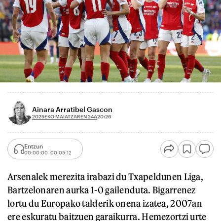
Ainara Arratibel Gascon
2025EKO MAIATZAREN 24A
20:26
Entzun
00:00:00
00:05:12
Arsenalek merezita irabazi du Txapeldunen Liga,
Bartzelonaren aurka 1-0 gailenduta. Bigarrenez
lortu du Europako talderik onena izatea, 2007an
ere eskuratu baitzuen garaikurra. Hemezortzi urte