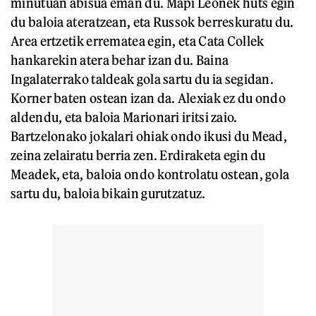
minutuan abisua eman du. Mapi Leonek huts egin
du baloia ateratzean, eta Russok berreskuratu du.
Area ertzetik errematea egin, eta Cata Collek
hankarekin atera behar izan du. Baina
Ingalaterrako taldeak gola sartu du ia segidan.
Korner baten ostean izan da. Alexiak ez du ondo
aldendu, eta baloia Marionari iritsi zaio.
Bartzelonako jokalari ohiak ondo ikusi du Mead,
zeina zelairatu berria zen. Erdiraketa egin du
Meadek, eta, baloia ondo kontrolatu ostean, gola
sartu du, baloia bikain gurutzatuz.