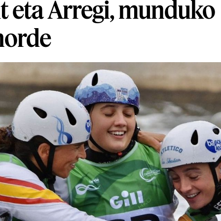
t eta Arregi, munduko
norde