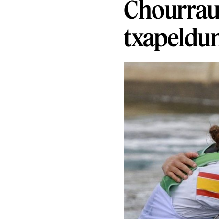
Chourrau
txapeldu