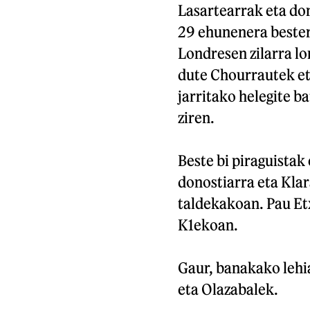
Lasartearrak eta do
29 ehunenera besteri
Londresen zilarra l
dute Chourrautek eta
jarritako helegite b
ziren.
Beste bi piraguistak
donostiarra eta Klar
taldekakoan. Pau Etx
K1ekoan.
Gaur, banakako lehi
eta Olazabalek.