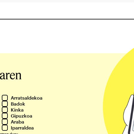
iaren
Arratsaldekoa
Badok
Kinka
Gipuzkoa
Araba
Iparraldea
rtzen duzu.