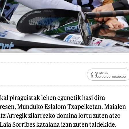
Entzun
00:00:00
00:00:00
al piraguistak lehen egunetik hasi dira
esen, Munduko Eslalom Txapelketan. Maialen
z Arregik zilarrezko domina lortu zuten atzo
aia Sorribes katalana izan zuten taldekide.