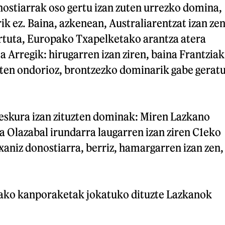
nostiarrak oso gertu izan zuten urrezko domina,
k ez. Baina, azkenean, Australiarentzat izan zen
ortuta, Europako Txapelketako arantza atera
 Arregik: hirugarren izan ziren, baina Frantziak
aten ondorioz, brontzezko dominarik gabe gerat
 eskura izan zituzten dominak: Miren Lazkano
a Olazabal irundarra laugarren izan ziren C1eko
aniz donostiarra, berriz, hamargarren izan zen,
ako kanporaketak jokatuko dituzte Lazkanok