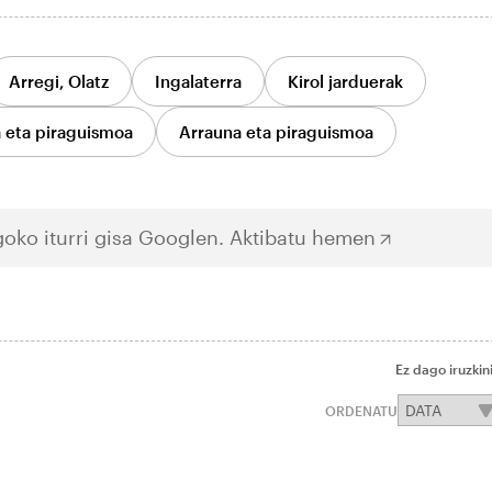
Arregi, Olatz
Ingalaterra
Kirol jarduerak
eta piraguismoa
Arrauna eta piraguismoa
oko iturri gisa Googlen.
Aktibatu hemen
Ez dago iruzkin
ORDENATU