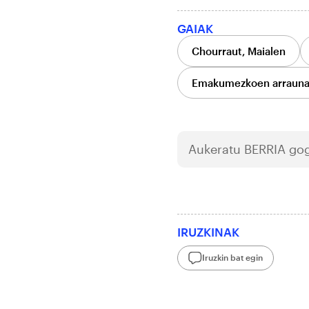
GAIAK
Chourraut, Maialen
Emakumezkoen arrauna 
Aukeratu
BERRIA
gog
IRUZKINAK
Iruzkin bat egin