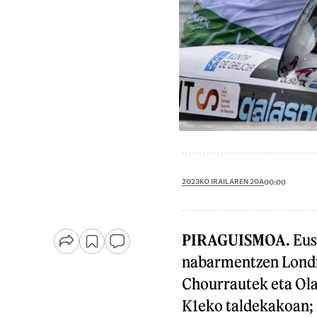
2023KO IRAILAREN 20A
00:00
PIRAGUISMOA.
Eusk
nabarmentzen Londr
Chourrautek eta Olat
K1eko taldekakoan; L