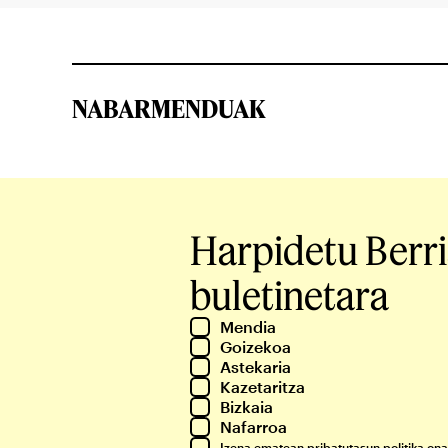
NABARMENDUAK
Harpidetu Berr
buletinetara
Mendia
Goizekoa
Astekaria
Kazetaritza
Bizkaia
Nafarroa
Izena ematean
pribatutasun politika
ona