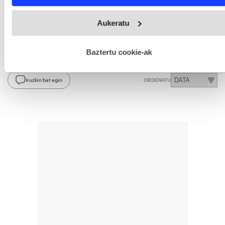
Aukeratu
BERRIA
gogoko iturri gisa Googlen.
Webgune honek cookie propioak eta hirugarrenen cookie-
Aktibatu hemen
Aukeratu
fitxategiak erabiltzen ditu. Zure esperientzia eta zerbitzuak
hobetzeko asmoz, cookie teknologiaz baliatzen gara. Ohar
hau onartuz gero, teknologia hori erabiltzeko baimen
esplizitua ematen diguzu.
Gehiago irakurri
Baztertu cookie-ak
IRUZKINAK
Ez dago iruzkinik
Iruzkin bat egin
ORDENATU