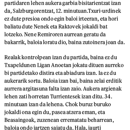
partidaren lehen aukera garbia bisitarientzat izan
da, Salzburgorentzat, 12. minutuan.Txuri-urdinek
ez dute presioa ondo egin baloi irteeran, eta hori
baliatu dute Nenek eta Raktovek jokaldi bat
lotzeko. Nene Remiroren aurrean geratu da
bakarrik, baloia loratu dio, baina zutoinera joan da.
Realak kontrolpean izan du partida, baina ez du
Txapeldunen Ligan Anoetan jokatu dituen aurreko
bi partidetako distira eta abiadura izan. Ia ez du
aukerarik sortu. Baloia izan bai, baina zelai erditik
aurrera argitasuna falta izan zaio. Aukera argienak
lehen zati horretan Turrientesek izan ditu. 34.
minutuan izan da lehena. Chok buruz buruko
jokaldi ona egin du, pasea atzera eman, eta
Beasaingoak, zuzenean errematatu beharrean,
baloia ondo jartzen saiatu da. Hala, jaurti