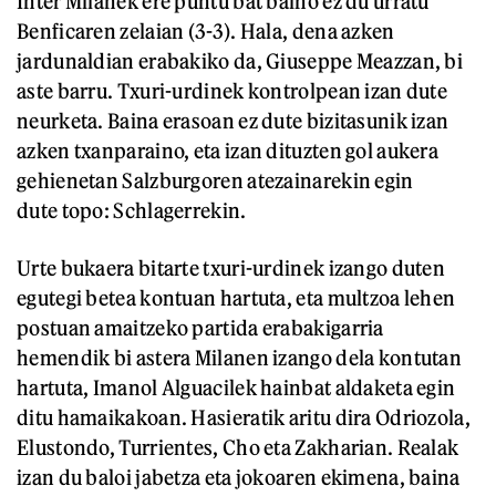
Inter Milanek ere puntu bat baino ez du urratu
Benficaren zelaian (3-3). Hala, dena azken
jardunaldian erabakiko da, Giuseppe Meazzan, bi
aste barru. Txuri-urdinek kontrolpean izan dute
neurketa. Baina erasoan ez dute bizitasunik izan
azken txanparaino, eta izan dituzten gol aukera
gehienetan Salzburgoren atezainarekin egin
dute topo: Schlagerrekin.
Urte bukaera bitarte txuri-urdinek izango duten
egutegi betea kontuan hartuta, eta multzoa lehen
postuan amaitzeko partida erabakigarria
hemendik bi astera Milanen izango dela kontutan
hartuta, Imanol Alguacilek hainbat aldaketa egin
ditu hamaikakoan. Hasieratik aritu dira Odriozola,
Elustondo, Turrientes, Cho eta Zakharian. Realak
izan du baloi jabetza eta jokoaren ekimena, baina