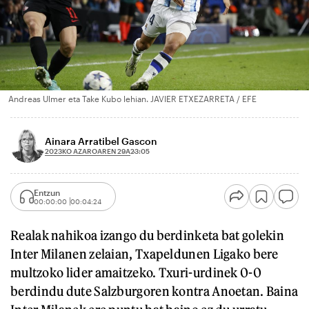
Andreas Ulmer eta Take Kubo lehian. JAVIER ETXEZARRETA / EFE
Ainara Arratibel Gascon
2023KO AZAROAREN 29A
23:05
Entzun
00:00:00
00:04:24
Realak nahikoa izango du berdinketa bat golekin
Inter Milanen zelaian, Txapeldunen Ligako bere
multzoko lider amaitzeko. Txuri-urdinek 0-0
berdindu dute Salzburgoren kontra Anoetan. Baina