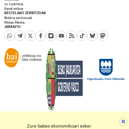
cc Lizentzia
Kanal etikoa
BESTELAKO ZERBITZUAK
Bidera zerbitzuak
Midas Media
JARRAITU
Zure babes ekonomikoari esker