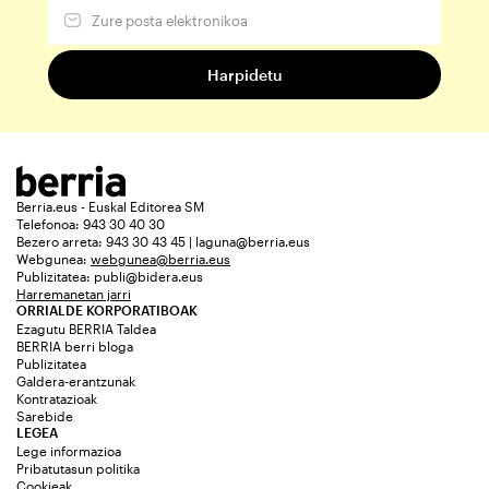
Berria.eus - Euskal Editorea SM
Telefonoa: 943 30 40 30
Bezero arreta: 943 30 43 45 | laguna@berria.eus
Webgunea:
webgunea@berria.eus
Publizitatea:
publi@bidera.eus
Harremanetan jarri
ORRIALDE KORPORATIBOAK
Ezagutu BERRIA Taldea
BERRIA berri bloga
Publizitatea
Galdera-erantzunak
Kontratazioak
Sarebide
LEGEA
Lege informazioa
Pribatutasun politika
Cookieak