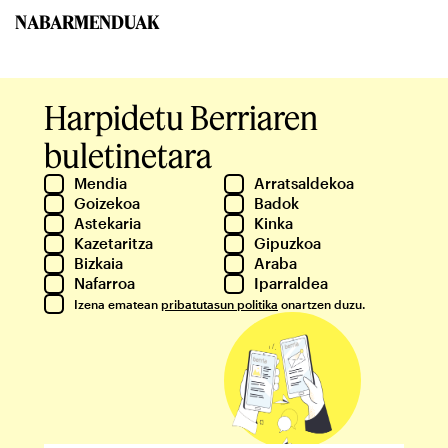
NABARMENDUAK
Harpidetu Berriaren
buletinetara
Mendia
Arratsaldekoa
Goizekoa
Badok
Astekaria
Kinka
Kazetaritza
Gipuzkoa
Bizkaia
Araba
Nafarroa
Iparraldea
Izena ematean
pribatutasun politika
onartzen duzu.