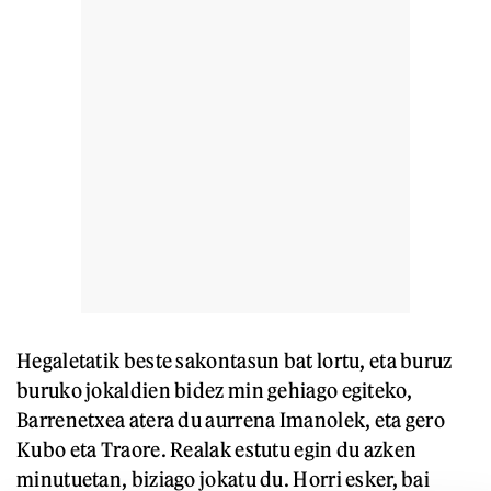
Hegaletatik beste sakontasun bat lortu, eta buruz
buruko jokaldien bidez min gehiago egiteko,
Barrenetxea atera du aurrena Imanolek, eta gero
Kubo eta Traore. Realak estutu egin du azken
minutuetan, biziago jokatu du. Horri esker, bai