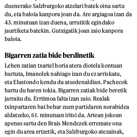
duenerako Salzburgoko atzelari batek oina sartu
du, eta baloia kanpora joan da. Are argiagoa izan da
43. minutuan izan duena, urrutitik egindako
jaurtiketa batekin. Gutxigatik joan zaio kanpora
baloia.
Bigarren zatia bide berdinetik
Lehen zatian txartel horia atera diotela kontuan
hartuta, Imanolek nahiago izan du ez arriskatu,
eta Elustondo kendu du atsedenaldian. Pachecok
hartu du haren tokia. Bigarren zatiak bide beretik
jarraitu du. Errtimoa falta izan zaio. Realak
txinpartaren bat behar zuen partidaren norabidea
aldatzeko, 61. minutuan iritsi da. Artean jokoan
apenas sartu den Brais Mendezek erremate ona
egin du area ertzetik, eta Salzburgoko atezainak,