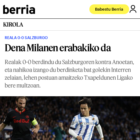
Babestu Berria
KIROLA
REALA 0-0 SALZBURGO
Dena Milanen erabakiko da
Realak 0-0 berdindu du Salzburgoren kontra Anoetan,
eta nahikoa izango du berdinketa bat golekin Interren
zelaian, lehen postuan amaitzeko Txapeldunen Ligako
bere multzoan.