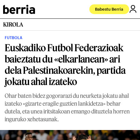
Babestu Berria
KIROLA
FUTBOLA
Euskadiko Futbol Federazioak
baieztatu du «elkarlanean» ari
dela Palestinakoarekin, partida
jokatu ahal izateko
Ohar baten bidez gogorarazi du neurketa jokatu ahal
izateko «gizarte eragile guztien lankidetza» behar
dutela, eta unea iritsitakoan emango dituztela horren
inguruko xehetasunak.