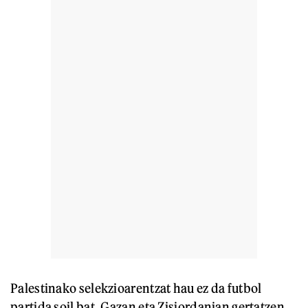
Palestinako selekzioarentzat hau ez da futbol
partida soil bat, Gazan eta Zisjordanian gertatzen