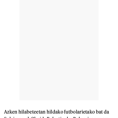
Azken hilabeteetan hildako futbolarietako bat da