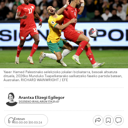
Yaser Hamed Palestinako selekzioko jokalari bizkaitarra, besoak altxatuta
dituela, 2026ko Munduko Txapelketarako sailkatzeko faseko partida batean,
Australian. RICHARD WAINWRIGHT / EFE
Arantxa Elizegi Egilegor
2025EKO IRAILAREN 17A
21:47
Entzun
00:00:00
00:03:24