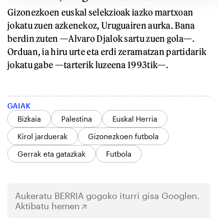
Gizonezkoen euskal selekzioak iazko martxoan
jokatu zuen azkenekoz, Uruguairen aurka. Bana
berdin zuten —Alvaro Djalok sartu zuen gola—.
Orduan, ia hiru urte eta erdi zeramatzan partidarik
jokatu gabe —tarterik luzeena 1993tik—.
GAIAK
Bizkaia
Palestina
Euskal Herria
Kirol jarduerak
Gizonezkoen futbola
Gerrak eta gatazkak
Futbola
Aukeratu
BERRIA
gogoko iturri gisa Googlen.
Aktibatu hemen