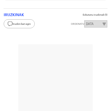
IRUZKINAK
Ezkutatu iruzkinak
(1)
Iruzkin bat egin
ORDENATU