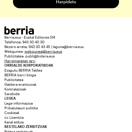
Berria.eus - Euskal Editorea SM
Telefonoa: 943 30 40 30
Bezero arreta: 943 30 43 45 | laguna@berria.eus
Webgunea:
webgunea@berria.eus
Publizitatea:
publi@bidera.eus
Harremanetan jarri
ORRIALDE KORPORATIBOAK
Ezagutu BERRIA Taldea
BERRIA berri bloga
Publizitatea
Galdera-erantzunak
Kontratazioak
Sarebide
LEGEA
Lege informazioa
Pribatutasun politika
Cookieak
cc Lizentzia
Kanal etikoa
BESTELAKO ZERBITZUAK
Bidera zerbitzuak