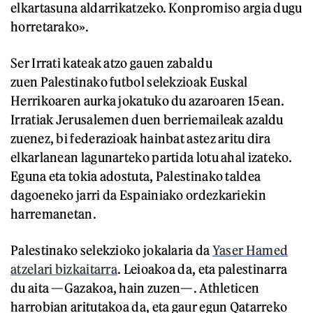
elkartasuna aldarrikatzeko. Konpromiso argia dugu
horretarako».
Ser Irrati kateak atzo gauen zabaldu
zuen Palestinako futbol selekzioak Euskal
Herrikoaren aurka jokatuko du azaroaren 15ean.
Irratiak Jerusalemen duen berriemaileak azaldu
zuenez, bi federazioak hainbat astez aritu dira
elkarlanean lagunarteko partida lotu ahal izateko.
Eguna eta tokia adostuta, Palestinako taldea
dagoeneko jarri da Espainiako ordezkariekin
harremanetan.
Palestinako selekzioko jokalaria da
Yaser Hamed
atzelari bizkaitarra
. Leioakoa da, eta palestinarra
du aita —Gazakoa, hain zuzen—. Athleticen
harrobian aritutakoa da, eta gaur egun Qatarreko