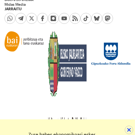
Midas Media
JARRAITU
Zure babes ekonomikoari esker