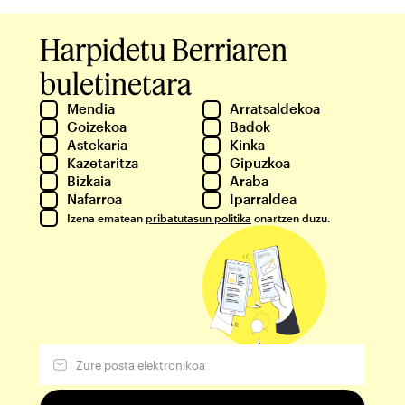
Harpidetu Berriaren
buletinetara
Mendia
Arratsaldekoa
Goizekoa
Badok
Astekaria
Kinka
Kazetaritza
Gipuzkoa
Bizkaia
Araba
Nafarroa
Iparraldea
Izena ematean
pribatutasun politika
onartzen duzu.