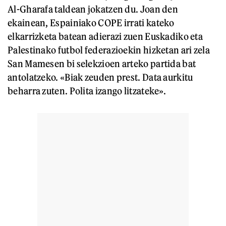
Al-Gharafa taldean jokatzen du. Joan den
ekainean, Espainiako COPE irrati kateko
elkarrizketa batean adierazi zuen Euskadiko eta
Palestinako futbol federazioekin hizketan ari zela
San Mamesen bi selekzioen arteko partida bat
antolatzeko. «Biak zeuden prest. Data aurkitu
beharra zuten. Polita izango litzateke».