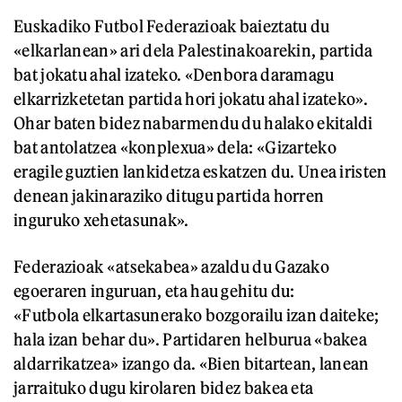
Euskadiko Futbol Federazioak baieztatu du
«elkarlanean» ari dela Palestinakoarekin, partida
bat jokatu ahal izateko. «Denbora daramagu
elkarrizketetan partida hori jokatu ahal izateko».
Ohar baten bidez nabarmendu du halako ekitaldi
bat antolatzea «konplexua» dela: «Gizarteko
eragile guztien lankidetza eskatzen du. Unea iristen
denean jakinaraziko ditugu partida horren
inguruko xehetasunak».
Federazioak «atsekabea» azaldu du Gazako
egoeraren inguruan, eta hau gehitu du:
«Futbola elkartasunerako bozgorailu izan daiteke;
hala izan behar du». Partidaren helburua «bakea
aldarrikatzea» izango da. «Bien bitartean, lanean
jarraituko dugu kirolaren bidez bakea eta