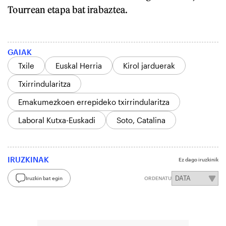
Tourrean etapa bat irabaztea.
GAIAK
Txile
Euskal Herria
Kirol jarduerak
Txirrindularitza
Emakumezkoen errepideko txirrindularitza
Laboral Kutxa-Euskadi
Soto, Catalina
IRUZKINAK
Ez dago iruzkinik
Iruzkin bat egin
ORDENATU