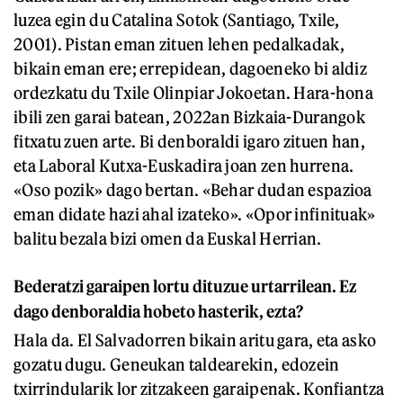
luzea egin du Catalina Sotok (Santiago, Txile,
2001). Pistan eman zituen lehen pedalkadak,
bikain eman ere; errepidean, dagoeneko bi aldiz
ordezkatu du Txile Olinpiar Jokoetan. Hara-hona
ibili zen garai batean, 2022an Bizkaia-Durangok
fitxatu zuen arte. Bi denboraldi igaro zituen han,
eta Laboral Kutxa-Euskadira joan zen hurrena.
«Oso pozik» dago bertan. «Behar dudan espazioa
eman didate hazi ahal izateko». «Opor infinituak»
balitu bezala bizi omen da Euskal Herrian.
Bederatzi garaipen lortu dituzue urtarrilean. Ez
dago denboraldia hobeto hasterik, ezta?
Hala da. El Salvadorren bikain aritu gara, eta asko
gozatu dugu. Geneukan taldearekin, edozein
txirrindularik lor zitzakeen garaipenak. Konfiantza