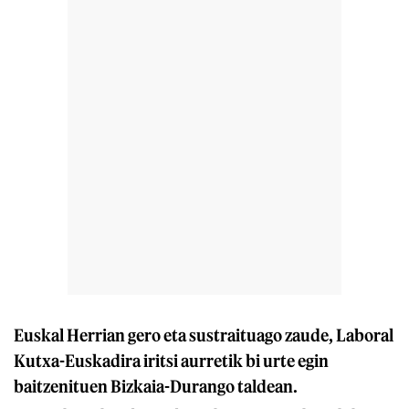
Euskal Herrian gero eta sustraituago zaude, Laboral
Kutxa-Euskadira iritsi aurretik bi urte egin
baitzenituen Bizkaia-Durango taldean.