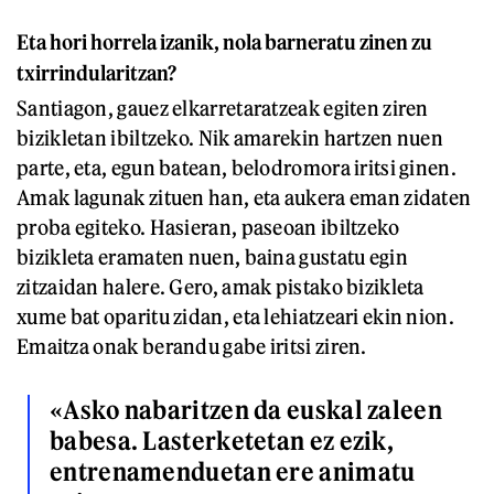
Eta hori horrela izanik, nola barneratu zinen zu
txirrindularitzan?
Santiagon, gauez elkarretaratzeak egiten ziren
bizikletan ibiltzeko. Nik amarekin hartzen nuen
parte, eta, egun batean, belodromora iritsi ginen.
Amak lagunak zituen han, eta aukera eman zidaten
proba egiteko. Hasieran, paseoan ibiltzeko
bizikleta eramaten nuen, baina gustatu egin
zitzaidan halere. Gero, amak pistako bizikleta
xume bat oparitu zidan, eta lehiatzeari ekin nion.
Emaitza onak berandu gabe iritsi ziren.
«Asko nabaritzen da euskal zaleen
babesa. Lasterketetan ez ezik,
entrenamenduetan ere animatu