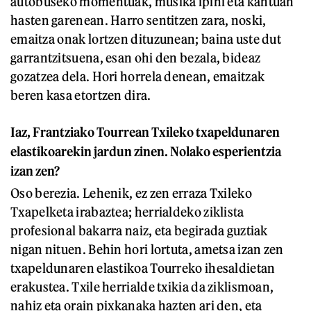
autobuseko momentuak, musika ipini eta kantuan
hasten garenean. Harro sentitzen zara, noski,
emaitza onak lortzen dituzunean; baina uste dut
garrantzitsuena, esan ohi den bezala, bideaz
gozatzea dela. Hori horrela denean, emaitzak
beren kasa etortzen dira.
Iaz, Frantziako Tourrean Txileko txapeldunaren
elastikoarekin jardun zinen. Nolako esperientzia
izan zen?
Oso berezia. Lehenik, ez zen erraza Txileko
Txapelketa irabaztea; herrialdeko ziklista
profesional bakarra naiz, eta begirada guztiak
nigan nituen. Behin hori lortuta, ametsa izan zen
txapeldunaren elastikoa Tourreko ihesaldietan
erakustea. Txile herrialde txikia da ziklismoan,
nahiz eta orain pixkanaka hazten ari den, eta