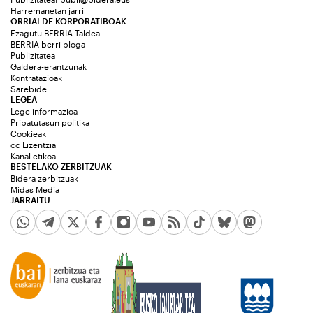
Harremanetan jarri
ORRIALDE KORPORATIBOAK
Ezagutu BERRIA Taldea
BERRIA berri bloga
Publizitatea
Galdera-erantzunak
Kontratazioak
Sarebide
LEGEA
Lege informazioa
Pribatutasun politika
Cookieak
cc Lizentzia
Kanal etikoa
BESTELAKO ZERBITZUAK
Bidera zerbitzuak
Midas Media
JARRAITU