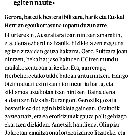
egiten naute»
Gerora, batetik bestera ibili zara, harik eta Euskal
Herrian egonkortasuna topatu duzun arte.
14 urterekin, Australiara joan nintzen amarekin,
eta, dena ezberdina izanik, bizikleta zen ezaguna
egiten zitzaidan gauza bakarra. Gero, Suitzara joan
nintzen, beka bat jaso bainuen UCIren mundu
mailako zentroan aritzeko. Eta, aurrerago,
Herbehereetako talde batean aritu nintzen. Hango
bizimoduari ezin izan nion neurria hartu, eta
ziklismoa uztekotan izan nintzen. Baina dena
aldatu zen Bizkaia-Durangon. Geroztik gozatu
besterik ez dut egin bizikleta gainean. Oraindik
gaztea naiz, eta ea etorkizunak gauza polit gehiago
ekartzen dizkidan. Ametsik handiena, Olinpiar
Jokoetan emaitza ona lortzea izango litzateke, eta