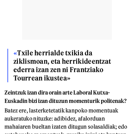
«
Txile herrialde txikia da
ziklismoan, eta herrikideentzat
ederra izan zen ni Frantziako
Tourrean ikustea»
Zeintzuk izan dira orain arte Laboral Kutxa-
Euskadin bizi izan dituzun momenturik politenak?
Batez ere, lasterketetatik kanpoko momentuak
aukeratuko nituzke: adibidez, afalorduan
mahaiaren bueltan izaten ditugun solasaldiak; edo