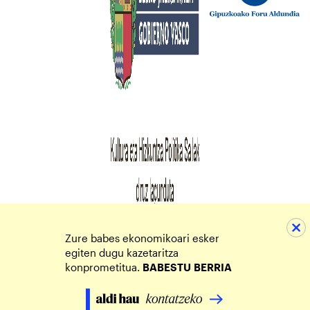
Zure babes ekonomikoari esker
egiten dugu kazetaritza
konprometitua.
BABESTU
BERRIA