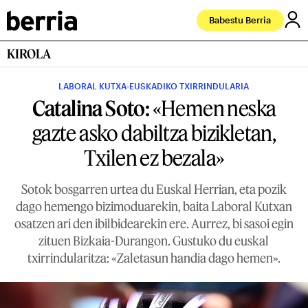
Babestu Berria
KIROLA
LABORAL KUTXA-EUSKADIKO TXIRRINDULARIA
Catalina Soto:
«Hemen neska
gazte asko dabiltza bizikletan,
Txilen ez bezala»
Sotok bosgarren urtea du Euskal Herrian, eta pozik
dago hemengo bizimoduarekin, baita Laboral Kutxan
osatzen ari den ibilbidearekin ere. Aurrez, bi sasoi egin
zituen Bizkaia-Durangon. Gustuko du euskal
txirrindularitza: «Zaletasun handia dago hemen».