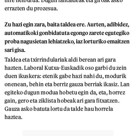
nire helburua. Dugun lantaldeak eta giroak asko
errazten du prozesua.
Zu hazi egin zara, baita taldea ere. Aurten, adibidez,
automatikoki gonbidatuta egongo zarete egutegiko
proba nagusietan lehiatzeko, iaz lorturiko emaitzen
sari gisa.
Taldea eta txirrindulariak aldi berean ari gara
hazten. Laboral Kutxa-Euskadik oso garbi du zein
duen ikuskera: etenik gabe hazi nahi du, modurik
onenean, behin eta berriz gauza berriak ikasiz. Lan
egiteko dugun modua hobetu egin da, eta, horrez
gain, gero eta ziklista hobeak ari gara fitxatzen.
Gauza asko batuta lortu da talde hau horrela
haztea.