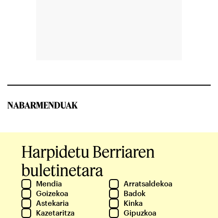
NABARMENDUAK
Harpidetu Berriaren
buletinetara
Mendia
Arratsaldekoa
Goizekoa
Badok
Astekaria
Kinka
Kazetaritza
Gipuzkoa