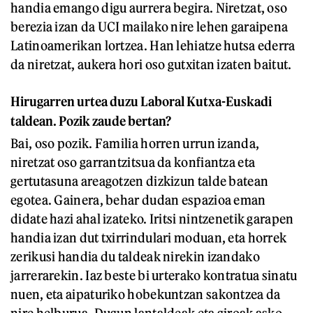
handia emango digu aurrera begira. Niretzat, oso
berezia izan da UCI mailako nire lehen garaipena
Latinoamerikan lortzea. Han lehiatze hutsa ederra
da niretzat, aukera hori oso gutxitan izaten baitut.
Hirugarren urtea duzu Laboral Kutxa-Euskadi
taldean. Pozik zaude bertan?
Bai, oso pozik. Familia horren urrun izanda,
niretzat oso garrantzitsua da konfiantza eta
gertutasuna areagotzen dizkizun talde batean
egotea. Gainera, behar dudan espazioa eman
didate hazi ahal izateko. Iritsi nintzenetik garapen
handia izan dut txirrindulari moduan, eta horrek
zerikusi handia du taldeak nirekin izandako
jarrerarekin. Iaz beste bi urterako kontratua sinatu
nuen, eta aipaturiko hobekuntzan sakontzea da