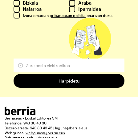
Bizkaia
Araba
Nafarroa
Iparraldea
Izena ematean
pribatutasun politika
onartzen duzu.
Berria.eus - Euskal Editorea SM
Telefonoa: 943 30 40 30
Bezero arreta: 943 30 43 45 | laguna@berria.eus
Webgunea:
webgunea@berria.eus
Publizitatea:
publi@bidera.eus