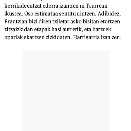
herrikideentzat ederra izan zen ni Tourrean
ikustea. Oso estimatua sentitu nintzen. Adibidez,
Frantzian bizi diren txiletar asko bisitan etortzen
zitzaizkidan etapak hasi aurretik, eta batzuek
opariak ekartzen zizkidaten. Harrigarria izan zen.