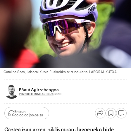
Catalina Soto, Laboral Kutxa-Euskadiko txirrindularia. LABORAL KUTXA
Eñaut Agirrebengoa
2026KO OTSAILAREN 7A
05:10
Entzun
00:00:00
00:08:29
Gaztea izan arren, ziklismoan dagoeneko bide