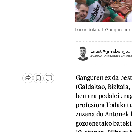
Txirrindulariak Gangurene
Eñaut Agirrebengoa
2026KO APIRILAREN 9A
05:0
Ganguren ez da best
(Galdakao, Bizkaia, 
bertara pedalei erag
profesional bilakat
zuzena du Antonek b
gozoenetako batekin