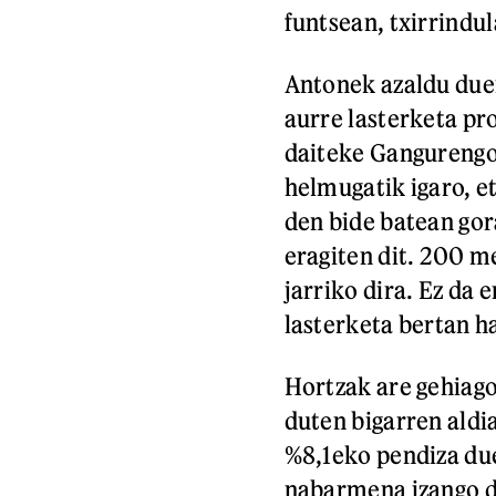
funtsean, txirrindul
Antonek azaldu duene
aurre lasterketa pr
daiteke Gangurengo
helmugatik igaro, et
den bide batean gora
eragiten dit. 200 m
jarriko dira. Ez da
lasterketa bertan h
Hortzak are gehiago
duten bigarren aldia
%8,1eko pendiza du
nabarmena izango da