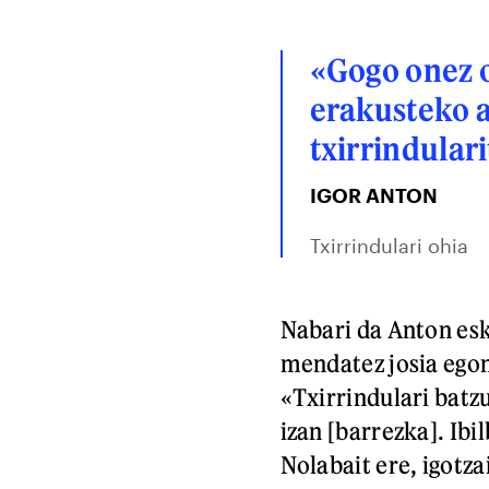
«Gogo onez 
erakusteko a
txirrindular
IGOR ANTON
Txirrindulari ohia
Nabari da Anton esk
mendatez josia egon
«Txirrindulari batz
izan [barrezka]. Ibi
Nolabait ere, igotza