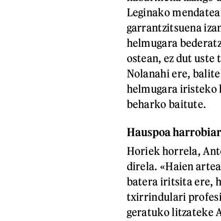
Leginako mendatean
garrantzitsuena iza
helmugara bederatz
ostean, ez dut uste 
Nolanahi ere, bali
helmugara iristeko 
beharko baitute.
Hauspoa harrobiar
Horiek horrela, Ant
direla. «Haien arte
batera iritsita ere
txirrindulari profes
geratuko litzateke 