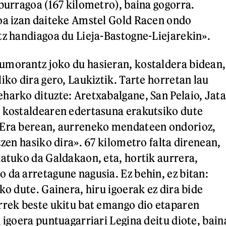
aburragoa (167 kilometro), baina gogorra.
oa izan daiteke Amstel Gold Racen ondo
tz handiagoa du Lieja-Bastogne-Liejarekin».
umorantz joko du hasieran, kostaldera bidean,
iko dira gero, Laukiztik. Tarte horretan lau
harko dituzte: Aretxabalgane, San Pelaio, Jata
 kostaldearen edertasuna erakutsiko dute
 Era berean, aurreneko mendateen ondorioz,
tzen hasiko dira». 67 kilometro falta direnean,
katuko da Galdakaon, eta, hortik aurrera,
 da arretagune nagusia. Ez behin, ez bitan:
ko dute. Gainera, hiru igoerak ez dira bide
rrek beste ukitu bat emango dio etaparen
 igoera puntuagarriari Legina deitu diote, bain