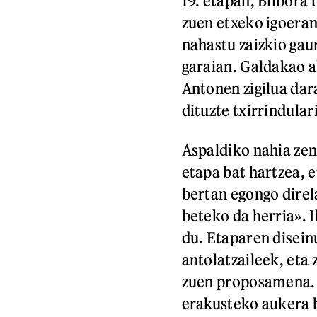
19. etapan, Bilbora 
zuen etxeko igoeran
nahastu zaizkio gau
garaian. Galdakao a
Antonen zigilua da
dituzte txirrindular
Aspaldiko nahia zen
etapa bat hartzea, 
bertan egongo direla
beteko da herria». 
du. Etaparen disein
antolatzaileek, eta
zuen proposamena. 
erakusteko aukera b