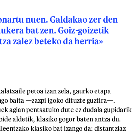
onartu nuen. Galdakao zer den
ukera bat zen. Goiz-goizetik
itza zalez beteko da herria»
alatzaile petoa izan zela, gaurko etapa
go baita —zazpi igoko dituzte guztira—.
uek agian pentsatuko dute ez dudala gupidarik
lbide aldetik, klasiko gogor baten antza du.
ileentzako klasiko bat izango da: distantziaz