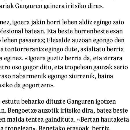
ariak Ganguren gainera iritsiko dira».
z, igoera jakin horri lehen aldiz egingo zaio
ofesional batean. Eta beste horrenbeste esan
 lehen pasaeraz; Elexalde auzoan egongo den
a tontorrerantz egingo dute, asfaltatu berria
 eginez. «Igoera guztiz berria da, eta zirrara
etro oso gogor ditu, eta tropelean gauzak serio
 eraso nabarmenik egongo ziurrenik, baina
asiko da gogortzen».
 estutu beharko dituzte Ganguren igotzen
n. Bengoetxe auzotik iritsiko dira, batez beste
en malda tentea gaindituta. «Bertan hautaketa
 tropelean». Benetako erasoak, berriz,