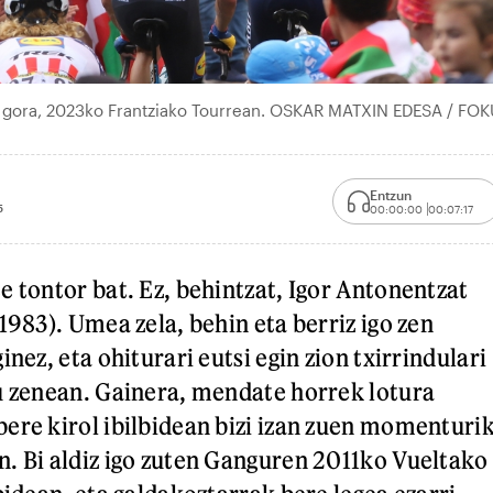
n gora, 2023ko Frantziako Tourrean. OSKAR MATXIN EDESA / FOK
Entzun
5
00:00:00
00:07:17
e tontor bat. Ez, behintzat, Igor Antonentzat
1983). Umea zela, behin eta berriz igo zen
inez, eta ohiturari eutsi egin zion txirrindulari
u zenean. Gainera, mendate horrek lotura
ere kirol ibilbidean bizi izan zuen momenturi
. Bi aldiz igo zuten Ganguren 2011ko Vueltako