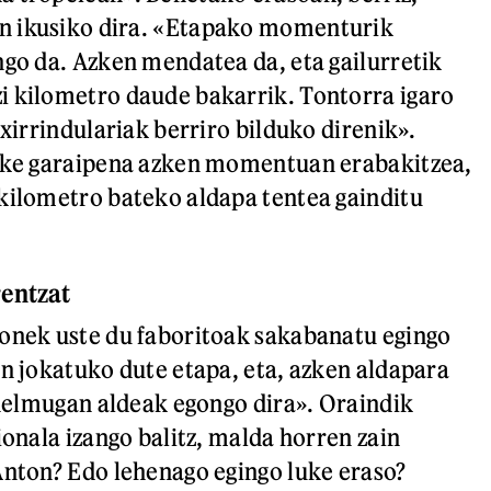
 ikusiko dira. «Etapako momenturik
ngo da. Azken mendatea da, eta gailurretik
i kilometro daude bakarrik. Tontorra igaro
txirrindulariak berriro bilduko direnik».
teke garaipena azken momentuan erabakitzea,
kilometro bateko aldapa tentea gainditu
entzat
onek uste du faboritoak sakabanatu egingo
an jokatuko dute etapa, eta, azken aldapara
, helmugan aldeak egongo dira». Oraindik
ionala izango balitz, malda horren zain
Anton? Edo lehenago egingo luke eraso?