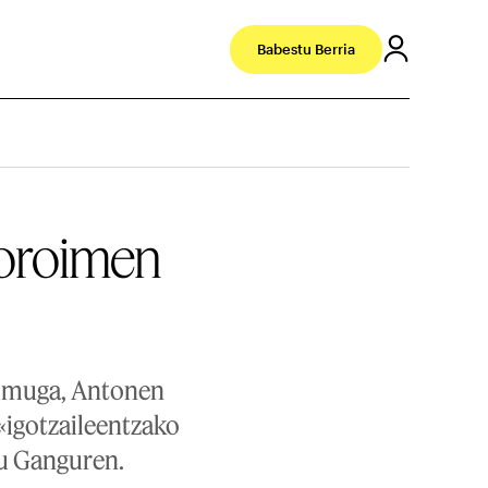
Babestu Berria
 oroimen
helmuga, Antonen
 «igotzaileentzako
du Ganguren.