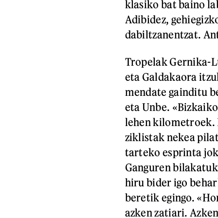
klasiko bat baino l
Adibidez, gehiegizk
dabiltzanentzat. An
Tropelak Gernika-L
eta Galdakaora itzul
mendate gainditu be
eta Unbe. «Bizkaiko
lehen kilometroek.
ziklistak nekea pila
tarteko esprinta jo
Ganguren bilakatuko
hiru bider igo behar
beretik egingo. «Ho
azken zatiari. Azken