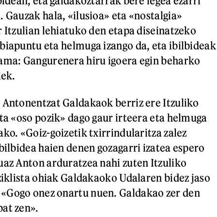
bidean, eta galdakoztarrak bere legea ezarri
. Gauzak hala, «ilusioa» eta «nostalgia»
r Itzulian lehiatuko den etapa diseinatzeko
biapuntu eta helmuga izango da, eta ibilbideak
rama: Gangurenera hiru igoera egin beharko
iek.
 Antonentzat Galdakaok berriz ere Itzuliko
eta «oso pozik» dago gaur irteera eta helmuga
ko. «Goiz-goizetik txirrindularitza zalez
Ibilbidea haien denen gozagarri izatea espero
uaz Anton arduratzea nahi zuten Itzuliko
 ziklista ohiak Galdakaoko Udalaren bidez jaso
«Gogo onez onartu nuen. Galdakao zer den
at zen».