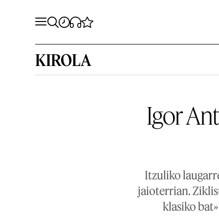
KIROLA
Igor An
Itzuliko laugar
jaioterrian. Zikl
klasiko bat