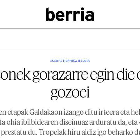
EUSKAL HERRIKO ITZULIA
tonek gorazarre egin die
gozoei
ren etapak Galdakaon izango ditu irteera eta 
ista ohia ibilbidearen diseinuaz arduratu da, eta
» prestatu du. Tropelak hiru aldiz igo beharko 