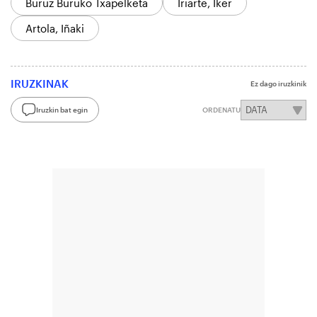
Buruz Buruko Txapelketa
Iriarte, Iker
Artola, Iñaki
IRUZKINAK
Ez dago iruzkinik
Iruzkin bat egin
ORDENATU