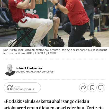
Iker Iriarte, Iñaki Artolari azalpenak ematen, Jon Ander Peñaren aurkako buruz
buruko partidan. ARITZ LOIOLA / FOKU
Julen Etxeberria
2026KO MAIATZAREN 29A
05:05
Entzun
00:00:00
00:11:13
«Ez dakit sekula eskertu ahal izango diedan
artolatarrei eman didaten opari eder hau. Zorte eta