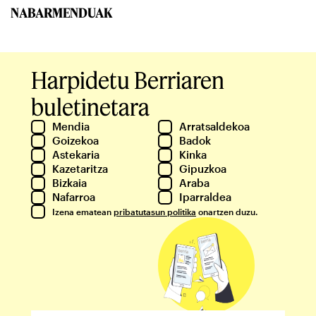
NABARMENDUAK
Harpidetu Berriaren
buletinetara
Mendia
Arratsaldekoa
Goizekoa
Badok
Astekaria
Kinka
Kazetaritza
Gipuzkoa
Bizkaia
Araba
Nafarroa
Iparraldea
Izena ematean
pribatutasun politika
onartzen duzu.