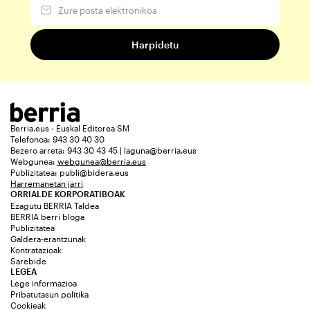
Berria.eus - Euskal Editorea SM
Telefonoa: 943 30 40 30
Bezero arreta: 943 30 43 45 | laguna@berria.eus
Webgunea:
webgunea@berria.eus
Publizitatea:
publi@bidera.eus
Harremanetan jarri
ORRIALDE KORPORATIBOAK
Ezagutu BERRIA Taldea
BERRIA berri bloga
Publizitatea
Galdera-erantzunak
Kontratazioak
Sarebide
LEGEA
Lege informazioa
Pribatutasun politika
Cookieak