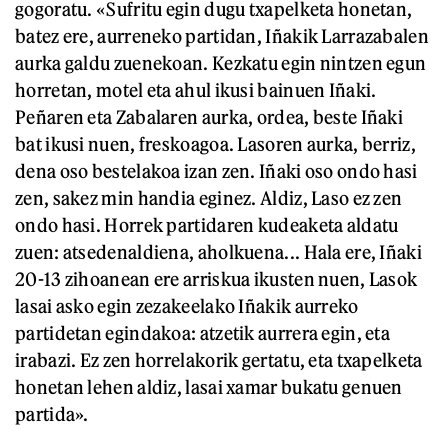
gogoratu. «Sufritu egin dugu txapelketa honetan,
batez ere, aurreneko partidan, Iñakik Larrazabalen
aurka galdu zuenekoan. Kezkatu egin nintzen egun
horretan, motel eta ahul ikusi bainuen Iñaki.
Peñaren eta Zabalaren aurka, ordea, beste Iñaki
bat ikusi nuen, freskoagoa. Lasoren aurka, berriz,
dena oso bestelakoa izan zen. Iñaki oso ondo hasi
zen, sakez min handia eginez. Aldiz, Laso ez zen
ondo hasi. Horrek partidaren kudeaketa aldatu
zuen: atsedenaldiena, aholkuena... Hala ere, Iñaki
20-13 zihoanean ere arriskua ikusten nuen, Lasok
lasai asko egin zezakeelako Iñakik aurreko
partidetan egindakoa: atzetik aurrera egin, eta
irabazi. Ez zen horrelakorik gertatu, eta txapelketa
honetan lehen aldiz, lasai xamar bukatu genuen
partida».