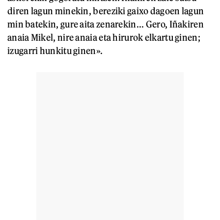
diren lagun minekin, bereziki gaixo dagoen lagun
min batekin, gure aita zenarekin... Gero, Iñakiren
anaia Mikel, nire anaia eta hirurok elkartu ginen;
izugarri hunkitu ginen».