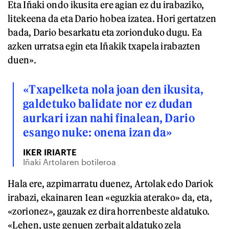
Eta Iñaki ondo ikusita ere agian ez du irabaziko,
litekeena da eta Dario hobea izatea. Hori gertatzen
bada, Dario besarkatu eta zorionduko dugu. Ea
azken urratsa egin eta Iñakik txapela irabazten
duen».
«Txapelketa nola joan den ikusita,
galdetuko balidate nor ez dudan
aurkari izan nahi finalean, Dario
esango nuke: onena izan da»
IKER IRIARTE
Iñaki Artolaren botileroa
Hala ere, azpimarratu duenez, Artolak edo Dariok
irabazi, ekainaren 1ean «eguzkia aterako» da, eta,
«zorionez», gauzak ez dira horrenbeste aldatuko.
«Lehen, uste genuen zerbait aldatuko zela