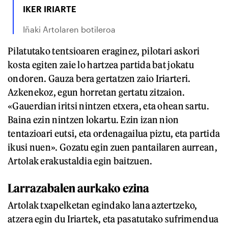
IKER IRIARTE
Iñaki Artolaren botileroa
Pilatutako tentsioaren eraginez, pilotari askori
kosta egiten zaie lo hartzea partida bat jokatu
ondoren. Gauza bera gertatzen zaio Iriarteri.
Azkenekoz, egun horretan gertatu zitzaion.
«Gauerdian iritsi nintzen etxera, eta ohean sartu.
Baina ezin nintzen lokartu. Ezin izan nion
tentazioari eutsi, eta ordenagailua piztu, eta partida
ikusi nuen». Gozatu egin zuen pantailaren aurrean,
Artolak erakustaldia egin baitzuen.
Larrazabalen aurkako ezina
Artolak txapelketan egindako lana aztertzeko,
atzera egin du Iriartek, eta pasatutako sufrimendua