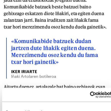
jada ezin da ezustekotzat jo egiten duena.
Komunikabide batzuek beste batzuei baino
gehixeago eskatzen diote Iñakiri, eta egiten duena
zalantzan jarri. Baina iruditzen zait Iñakik fama
txar hori merezimendu osoz kendu duela gainetik».
«Komunikabide batzuek dudan
jartzen dute Iñakik egiten duena.
Merezimendu osoz kendu du fama
txar hori gainetik»
IKER IRIARTE
Iñaki Artolaren botileroa
Aitortu duenez, artolazale bat baino gehiagok esan
dio finala Dario Gomezen aurka jokatzeak txapela
irabazteko lanak errazten dituela. Errieta egin die
horiei. «Dariorekiko errespetu falta handia da hori.