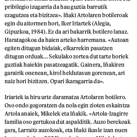
pribilegio izugarria da hau guztia barrutik
ezagutzea eta bizitzea». Iñaki Artolaren botileroak
egin du aitormen hori, Iker Iriartek (Alegia,
Gipuzkoa, 1984). Ez da ari bakarrik botilero lanaz.
Haratagokoa da haien arteko harremana. «Autoan
egiten ditugun bidaiak, elkarrekin pasatzen
ditugun orduak... Sekulako zortea dut tarte horiek
guztiak haiekin pasatzeagatik. Gainera, Iñakiren
garairik onenean, kirol heldutasun gorenean, ari
naiz hori bizitzen. Opari ikaragarria da».
Iriartek ia hiru urte daramatza Artolaren botilero.
Oso ondo gogoratzen da nola egin zioten eskaintza
Artola anaiek, Mikelek eta Iñakik. «Artola-Izagirre
familia oso gertukoa dut aspalditik. Auzo berekoak
gara, Larraitz auzokoak, eta Iñaki ikasle izan nuen