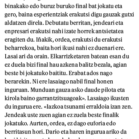
binakako edo buruz buruko final bat jokatu eta
gero, baina esperientziak erakutsi digu gauzak gutxi
aldatzen direla. Debutatu berritan, jendeari eta
enpresari erakutsi nahi izate horrek antsietatea
eragiten du. Iñakik, ordea, erakutsi du erakutsi
beharrekoa, baita hori ikusi nahi ez duenari ere.
Lasai ari da orain. Elkarrizketaren batean esan du
ez duela bizi final hau azkena balitz bezala, agian
beste bi jokatuko baititu. Erabat ados nago
berarekin. Ni ere lasaiago nabil final honen
inguruan. Munduan gauza asko daude pilota eta
kirola baino garrantzitsuagoak». Lasaiago ikusten
du ingurua ere. «Iazkoa tsunami erraldoia izan zen.
Jendeak uste zuen agian ez zuela beste finalik
jokatuko. Aurten, ordea, ez dago euforia edo
berritasun hori. Dario eta haren ingurua ariko da