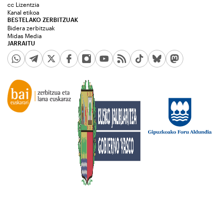
cc Lizentzia
Kanal etikoa
BESTELAKO ZERBITZUAK
Bidera zerbitzuak
Midas Media
JARRAITU