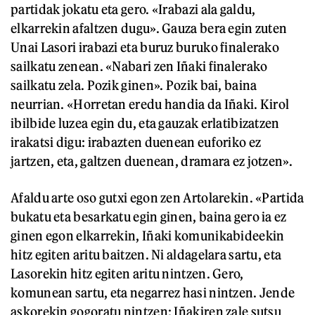
partidak jokatu eta gero. «Irabazi ala galdu,
elkarrekin afaltzen dugu». Gauza bera egin zuten
Unai Lasori irabazi eta buruz buruko finalerako
sailkatu zenean. «Nabari zen Iñaki finalerako
sailkatu zela. Pozik ginen». Pozik bai, baina
neurrian. «Horretan eredu handia da Iñaki. Kirol
ibilbide luzea egin du, eta gauzak erlatibizatzen
irakatsi digu: irabazten duenean euforiko ez
jartzen, eta, galtzen duenean, dramara ez jotzen».
Afaldu arte oso gutxi egon zen Artolarekin. «Partida
bukatu eta besarkatu egin ginen, baina gero ia ez
ginen egon elkarrekin, Iñaki komunikabideekin
hitz egiten aritu baitzen. Ni aldagelara sartu, eta
Lasorekin hitz egiten aritu nintzen. Gero,
komunean sartu, eta negarrez hasi nintzen. Jende
askorekin gogoratu nintzen: Iñakiren zale sutsu