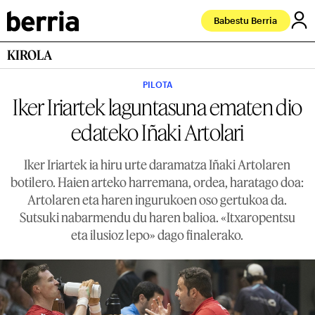
Babestu Berria
KIROLA
PILOTA
Iker Iriartek laguntasuna ematen dio
edateko Iñaki Artolari
Iker Iriartek ia hiru urte daramatza Iñaki Artolaren
botilero. Haien arteko harremana, ordea, haratago doa:
Artolaren eta haren ingurukoen oso gertukoa da.
Sutsuki nabarmendu du haren balioa. «Itxaropentsu
eta ilusioz lepo» dago finalerako.