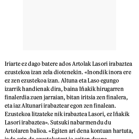
Iriarte ez dago batere ados Artolak Lasori irabaztea
ezustekoa izan zela diotenekin. «Inondik inora ere
ez zen ezustekoa izan. Altuna eta Laso egungo
izarrik handienak dira, baina Iñakik hirugarren
finalerdia zuen jarraian, bitan iritsia zen finalera,
eta iaz Altunari irabaztear egon zen finalean.
Ezustekoa litzateke nik irabaztea Lasori, ez Iñakik
Lasori irabaztea». Sutsuki nabarmendu du
Artolaren balioa. «Egiten ari dena kontuan hartuta,