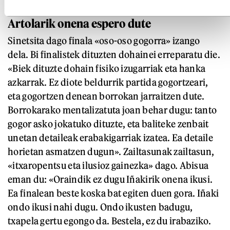
Artolarik onena espero dute
Sinetsita dago finala «oso-oso gogorra» izango
dela. Bi finalistek dituzten dohainei erreparatu die.
«Biek dituzte dohain fisiko izugarriak eta hanka
azkarrak. Ez diote beldurrik partida gogortzeari,
eta gogortzen denean borrokan jarraitzen dute.
Borrokarako mentalizatuta joan behar dugu: tanto
gogor asko jokatuko dituzte, eta baliteke zenbait
unetan detaileak erabakigarriak izatea. Ea detaile
horietan asmatzen dugun». Zailtasunak zailtasun,
«itxaropentsu eta ilusioz gainezka» dago. Abisua
eman du: «Oraindik ez dugu Iñakirik onena ikusi.
Ea finalean beste koska bat egiten duen gora. Iñaki
ondo ikusi nahi dugu. Ondo ikusten badugu,
txapela gertu egongo da. Bestela, ez du irabaziko.