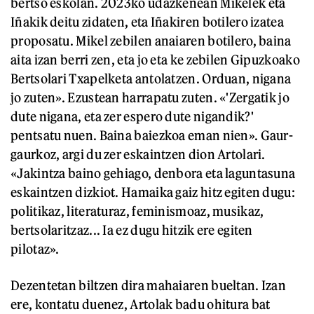
bertso eskolan. 2023ko udazkenean Mikelek eta
Iñakik deitu zidaten, eta Iñakiren botilero izatea
proposatu. Mikel zebilen anaiaren botilero, baina
aita izan berri zen, eta jo eta ke zebilen Gipuzkoako
Bertsolari Txapelketa antolatzen. Orduan, nigana
jo zuten». Ezustean harrapatu zuten. «'Zergatik jo
dute nigana, eta zer espero dute nigandik?'
pentsatu nuen. Baina baiezkoa eman nien». Gaur-
gaurkoz, argi du zer eskaintzen dion Artolari.
«Jakintza baino gehiago, denbora eta laguntasuna
eskaintzen dizkiot. Hamaika gaiz hitz egiten dugu:
politikaz, literaturaz, feminismoaz, musikaz,
bertsolaritzaz... Ia ez dugu hitzik ere egiten
pilotaz».
Dezentetan biltzen dira mahaiaren bueltan. Izan
ere, kontatu duenez, Artolak badu ohitura bat