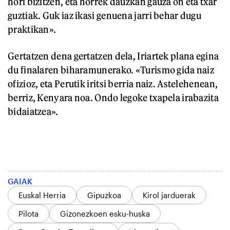
hori bizitzen, eta horrek dauzkan gauza on eta txar
guztiak. Guk iaz ikasi genuena jarri behar dugu
praktikan».
Gertatzen dena gertatzen dela, Iriartek plana egina
du finalaren biharamunerako. «Turismo gida naiz
ofizioz, eta Perutik iritsi berria naiz. Astelehenean,
berriz, Kenyara noa. Ondo legoke txapela irabazita
bidaiatzea».
GAIAK
Euskal Herria
Gipuzkoa
Kirol jarduerak
Pilota
Gizonezkoen esku-huska