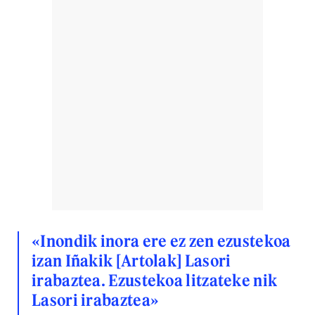
«Inondik inora ere ez zen ezustekoa
izan Iñakik [Artolak] Lasori
irabaztea. Ezustekoa litzateke nik
Lasori irabaztea»