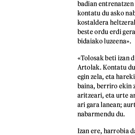
badian entrenatzen 
kontatu du asko nab
kostaldera heltzerak
beste ordu erdi gera
bidaiako luzeena».
«Tolosak beti izan 
Artolak. Kontatu d
egin zela, eta hare
baina, berriro ekin
aritzeari, eta urte
ari gara lanean; aur
nabarmendu du.
Izan ere, harrobia 