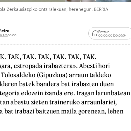
tola Zerkausiazpiko ontziralekuan, herenegun. BERRIA
ñeira
Entzun
N 17A
05:00
00:00:00
00:07:54
K. TAK, TAK. TAK, TAK. TAK, TAK.
gara, estropada irabaztera». Abesti hori
 Tolosaldeko (Gipuzkoa) arraun taldeko
alderen batek bandera bat irabazten duen
ategoria edozein izanda ere. Iragan larunbatean
tan abestu zieten traineruko arraunlariei,
 bat irabazi baitzuen maila gorenean, lehen