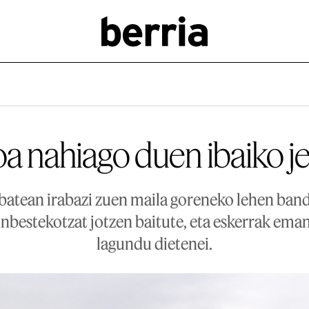
oa nahiago duen ibaiko 
batean irabazi zuen maila goreneko lehen band
inbestekotzat jotzen baitute, eta eskerrak ema
lagundu dietenei.