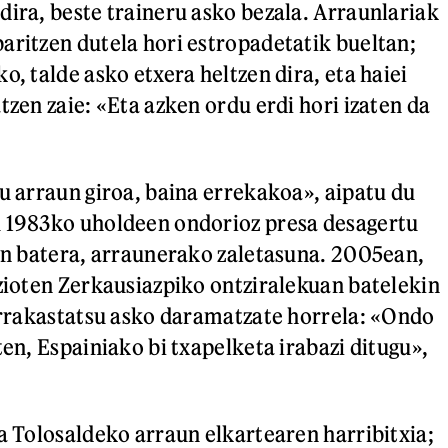
dira, beste traineru asko bezala. Arraunlariak
aritzen dutela hori estropadetatik bueltan;
o, talde asko etxera heltzen dira, eta haiei
tzen zaie: «Eta azken ordu erdi hori izaten da
du arraun giroa, baina errekakoa», aipatu du
u 1983ko uholdeen ondorioz presa desagertu
kin batera, arraunerako zaletasuna. 2005ean,
 zioten Zerkausiazpiko ontziralekuan batelekin
 arrakastatsu asko daramatzate horrela: «Ondo
ten, Espainiako bi txapelketa irabazi ditugu»,
da Tolosaldeko arraun elkartearen harribitxia;