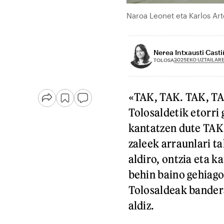
Naroa Leonet eta Karlos Ar
Nerea Intxausti Casti
2025EKO UZTAILARE
TOLOSA
«TAK, TAK. TAK, TA
Tolosaldetik etorri 
kantatzen dute TAK
zaleek arraunlari t
aldiro, ontzia eta k
behin baino gehiago
Tolosaldeak bandera
aldiz.