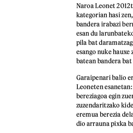
Naroa Leonet 2012ti
kategorian hasi zen,
bandera irabazi ber
esan du larunbateko
pila bat daramatzag
esango nuke hauxe z
batean bandera bat
Garaipenari balio 
Leoneten esanetan:
bereziagoa egin zue
zuzendaritzako kide
eremua berezia dela
dio arrauna pixka b