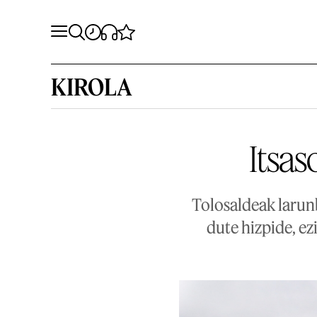
KIROLA
Itsas
Tolosaldeak larun
dute hizpide, ez