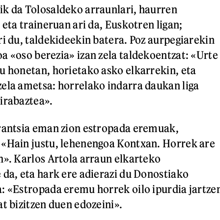
k da Tolosaldeko arraunlari, haurren
 eta traineruan ari da, Euskotren ligan;
ri du, taldekideekin batera. Poz aurpegiarekin
a «oso berezia» izan zela taldekoentzat: «Urte
u honetan, horietako asko elkarrekin, eta
ela ametsa: horrelako indarra daukan liga
 irabaztea».
erantsia eman zion estropada eremuak,
 «Hain justu, lehenengoa Kontxan. Horrek are
n». Karlos Artola arraun elkarteko
 da, eta hark ere adierazi du Donostiako
: «Estropada eremu horrek oilo ipurdia jartze
at bizitzen duen edozeini».