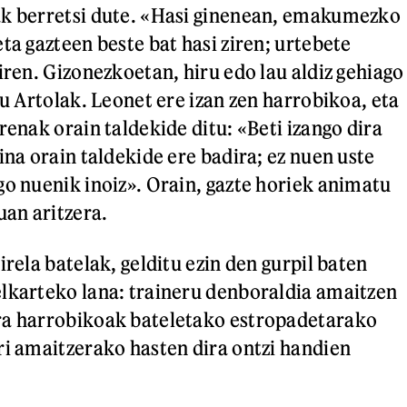
ak berretsi dute. «Hasi ginenean, emakumezko
ta gazteen beste bat hasi ziren; urtebete
iren. Gizonezkoetan, hiru edo lau aldiz gehiago
du Artolak. Leonet ere izan zen harrobikoa, eta
renak orain taldekide ditu: «Beti izango dira
ina orain taldekide ere badira; ez nuen uste
go nuenik inoiz». Orain, gazte horiek animatu
uan aritzera.
irela batelak, gelditu ezin den gurpil baten
lkarteko lana: traineru denboraldia amaitzen
ra harrobikoak bateletako estropadetarako
ri amaitzerako hasten dira ontzi handien