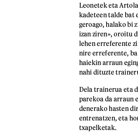
Leonetek eta Artol
kadeteen talde bat e
geroago, halako bi z
izan ziren», oroitu 
lehen erreferente zi
nire erreferente, ba
haiekin arraun egin
nahi dituzte trainer
Dela trainerua eta d
parekoa da arraun e
denerako hasten di
entrenatzen, eta ho
txapelketak.