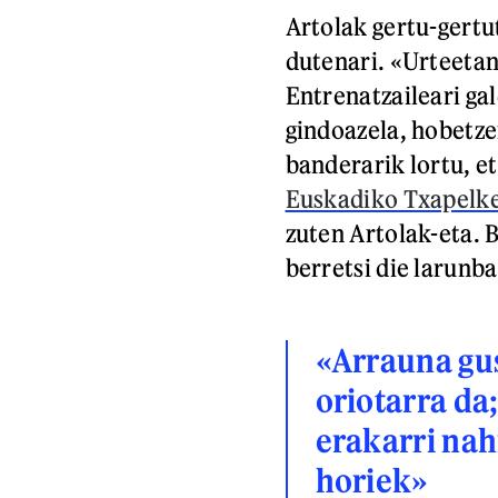
Artolak gertu-gertu
dutenari. «Urteetan 
Entrenatzaileari ga
gindoazela, hobetze
banderarik lortu, e
Euskadiko Txapelke
zuten Artolak-eta. 
berretsi die larunba
«Arrauna gus
oriotarra da
erakarri nah
horiek»