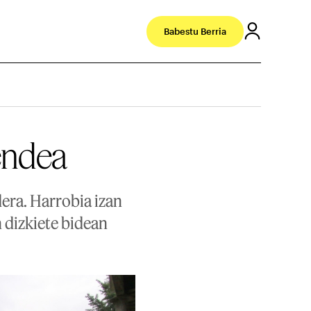
Babestu Berria
jendea
era. Harrobia izan
n dizkiete bidean