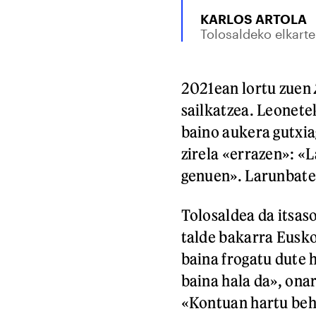
KARLOS ARTOLA
Tolosaldeko elkarte
2021ean lortu zuen
sailkatzea. Leonete
baino aukera gutxia
zirela «errazen»: «
genuen». Larunbate
Tolosaldea da itsas
talde bakarra Eusko
baina frogatu dute 
baina hala da», ona
«Kontuan hartu beh