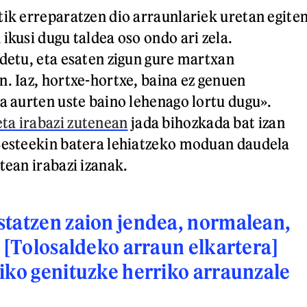
tik erreparatzen dio arraunlariek uretan egite
ikusi dugu taldea oso ondo ari zela.
ldetu, eta esaten zigun gure martxan
n. Iaz, hortxe-hortxe, baina ez genuen
ta aurten uste baino lehenago lortu dugu».
ta irabazi zutenean
jada bihozkada bat izan
Besteekin batera lehiatzeko moduan daudela
tean irabazi izanak.
tatzen zaion jendea, normalean,
; [Tolosaldeko arraun elkartera]
iko genituzke herriko arraunzale