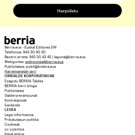
Berria.eus - Euskal Editorea SM
Telefonoa: 943 30 40 30
Bezero arreta: 943 30 43 45 | laguna@berria.eus
Webgunea:
webgunea@berria.eus
Publizitatea:
publi@bidera.eus
Harremanetan jarri
ORRIALDE KORPORATIBOAK
Ezagutu BERRIA Taldea
BERRIA berri bloga
Publizitatea
Galdera-erantzunak
Kontratazioak
Sarebide
LEGEA
Lege informazioa
Pribatutasun politika
Cookieak
cc Lizentzia
Kanal etikoa