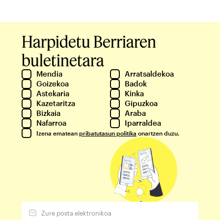
Harpidetu Berriaren
buletinetara
Mendia
Arratsaldekoa
Goizekoa
Badok
Astekaria
Kinka
Kazetaritza
Gipuzkoa
Bizkaia
Araba
Nafarroa
Iparraldea
Izena ematean
pribatutasun politika
onartzen duzu.