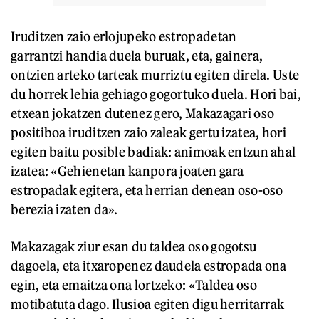
Iruditzen zaio erlojupeko estropadetan
garrantzi handia duela buruak, eta, gainera,
ontzien arteko tarteak murriztu egiten direla. Uste
du horrek lehia gehiago gogortuko duela. Hori bai,
etxean jokatzen dutenez gero, Makazagari oso
positiboa iruditzen zaio zaleak gertu izatea, hori
egiten baitu posible badiak: animoak entzun ahal
izatea: «Gehienetan kanpora joaten gara
estropadak egitera, eta herrian denean oso-oso
berezia izaten da».
Makazagak ziur esan du taldea oso gogotsu
dagoela, eta itxaropenez daudela estropada ona
egin, eta emaitza ona lortzeko: «Taldea oso
motibatuta dago. Ilusioa egiten digu herritarrak