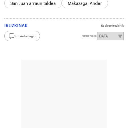
San Juan arraun taldea
Makazaga, Ander
IRUZKINAK
Ez dago iruzkinik
Iruzkin bat egin
ORDENATU