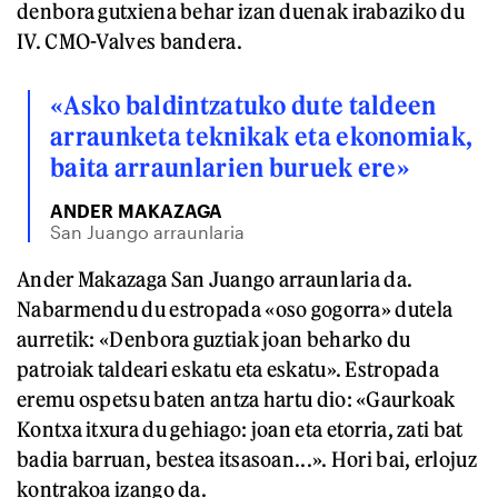
denbora gutxiena behar izan duenak irabaziko du
IV. CMO-Valves bandera.
«Asko baldintzatuko dute taldeen
arraunketa teknikak eta ekonomiak,
baita arraunlarien buruek ere»
ANDER MAKAZAGA
San Juango arraunlaria
Ander Makazaga San Juango arraunlaria da.
Nabarmendu du estropada «oso gogorra» dutela
aurretik: «Denbora guztiak joan beharko du
patroiak taldeari eskatu eta eskatu». Estropada
eremu ospetsu baten antza hartu dio: «Gaurkoak
Kontxa itxura du gehiago: joan eta etorria, zati bat
badia barruan, bestea itsasoan...». Hori bai, erlojuz
kontrakoa izango da.