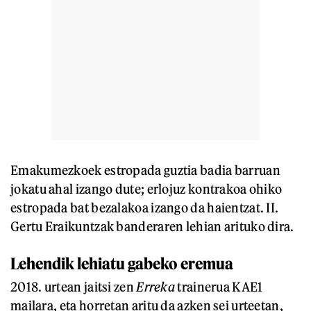
Emakumezkoek estropada guztia badia barruan
jokatu ahal izango dute; erlojuz kontrakoa ohiko
estropada bat bezalakoa izango da haientzat. II.
Gertu Eraikuntzak banderaren lehian arituko dira.
Lehendik lehiatu gabeko eremua
2018. urtean jaitsi zen
Erreka
trainerua KAE1
mailara, eta horretan aritu da azken sei urteetan,