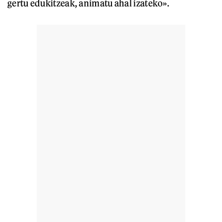
gertu edukitzeak, animatu ahal izateko».