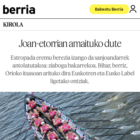
Babestu Berria
KIROLA
Joan-etorrian amaituko dute
Estropada eremu berezia izango da sanjoandarrek
antolatutakoa: ziaboga bakarrekoa. Bihar, berriz,
Orioko itsasoan arituko dira Euskotren eta Eusko Label
ligetako ontziak.