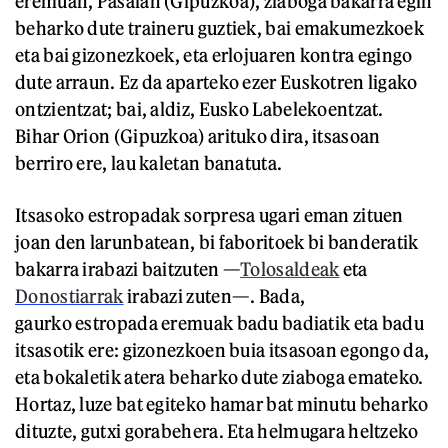
eremuan, Pasaian (Gipuzkoa), ziaboga bakarra egin
beharko dute traineru guztiek, bai emakumezkoek
eta bai gizonezkoek, eta erlojuaren kontra egingo
dute arraun. Ez da aparteko ezer Euskotren ligako
ontzientzat; bai, aldiz, Eusko Labelekoentzat.
Bihar Orion (Gipuzkoa) arituko dira, itsasoan
berriro ere, lau kaletan banatuta.
Itsasoko estropadak sorpresa ugari eman zituen
joan den larunbatean, bi faboritoek bi banderatik
bakarra irabazi baitzuten —
Tolosaldeak
eta
Donostiarrak
irabazi zuten—. Bada,
gaurko estropada eremuak badu badiatik eta badu
itsasotik ere: gizonezkoen buia itsasoan egongo da,
eta bokaletik atera beharko dute ziaboga emateko.
Hortaz, luze bat egiteko hamar bat minutu beharko
dituzte, gutxi gorabehera. Eta helmugara heltzeko