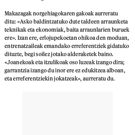
Makazagak norgehiagokaren gakoak aurreratu
ditu: «Asko baldintzatuko dute taldeen arraunketa
teknikak eta ekonomiak, baita arraunlarien buruek
ere». Izan ere, erlojupekoetan ohikoa den moduan,
entrenatzaileak emandako erreferentziek gidatuko
dituzte, begi soilez jotako alderaketek baino.
«Joanekoak eta itzulikoak oso luzeak izango dira;
garrantzia izango du inor ere ez edukitzea alboan,
eta erreferentziekin jokatzeak», aurreratu du.