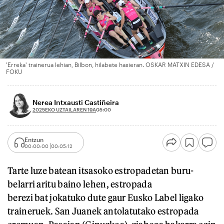
'Erreka' trainerua lehian, Bilbon, hilabete hasieran. OSKAR MATXIN EDESA /
FOKU
Nerea Intxausti Castiñeira
2025EKO UZTAILAREN 19A
05:00
Entzun
00:00:00
00:05:12
Tarte luze batean itsasoko estropadetan buru-
belarri aritu baino lehen, estropada
berezi bat jokatuko dute gaur Eusko Label ligako
traineruek. San Juanek antolatutako estropada