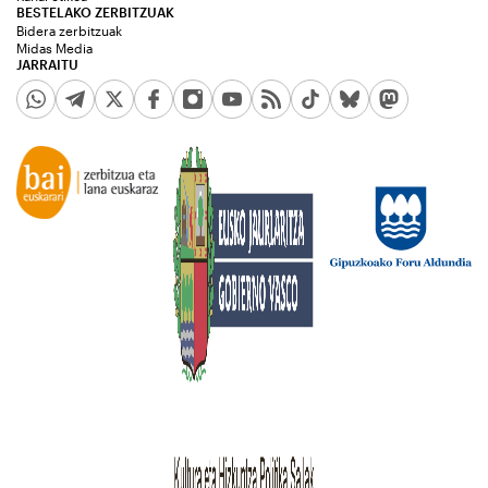
BESTELAKO ZERBITZUAK
Bidera zerbitzuak
Midas Media
JARRAITU