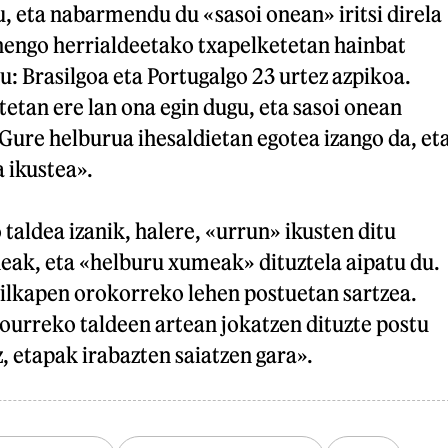
, eta nabarmendu du «sasoi onean» iritsi direla
nengo herrialdeetako txapelketetan hainbat
gu: Brasilgoa eta Portugalgo 23 urtez azpikoa.
etan ere lan ona egin dugu, eta sasoi onean
. Gure helburua ihesaldietan egotea izango da, et
a ikustea».
taldea izanik, halere, «urrun» ikusten ditu
eak, eta «helburu xumeak» dituztela aipatu du.
ailkapen orokorreko lehen postuetan sartzea.
urreko taldeen artean jokatzen dituzte postu
z, etapak irabazten saiatzen gara».