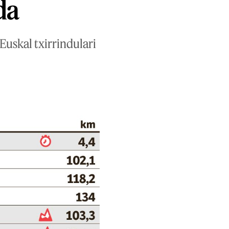
da
Euskal txirrindulari