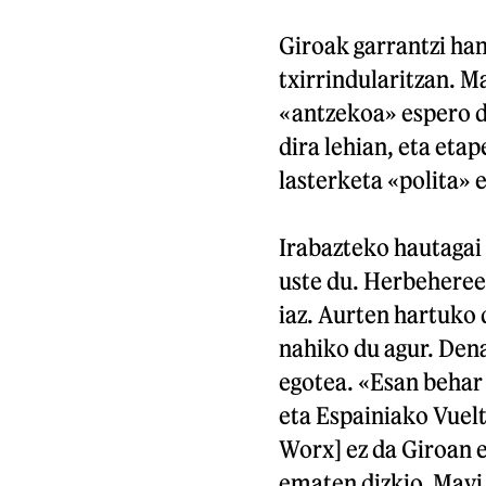
Giroak garrantzi ha
txirrindularitzan. Ma
«antzekoa» espero du
dira lehian, eta et
lasterketa «polita» 
Irabazteko hautagai
uste du. Herbehereet
iaz. Aurten hartuko 
nahiko du agur. Dena
egotea. «Esan behar 
eta Espainiako Vuelt
Worx] ez da Giroan 
ematen dizkio. Mavi 