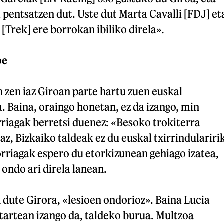
a pentsatzen dut. Uste dut Marta Cavalli [FDJ] et
 [Trek] ere borrokan ibiliko direla».
be
 zen iaz Giroan parte hartu zuen euskal
a. Baina, oraingo honetan, ez da izango, min
rriagak berretsi duenez: «Besoko trokiterra
az, Bizkaiko taldeak ez du euskal txirrindulariri
rriagak espero du etorkizunean gehiago izatea,
 ondo ari direla lanean.
dute Girora, «lesioen ondorioz». Baina Lucia
tartean izango da, taldeko burua. Multzoa