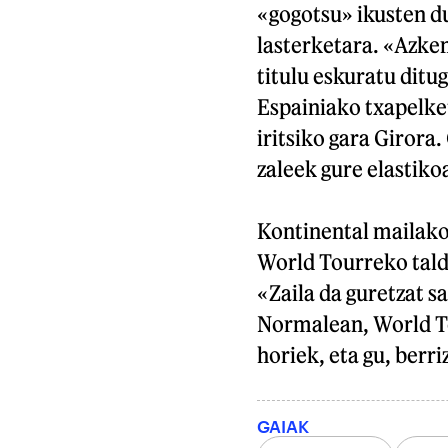
«gogotsu» ikusten du
lasterketara. «Azke
titulu eskuratu ditu
Espainiako txapelket
iritsiko gara Girora
zaleek gure elastiko
Kontinental mailako 
World Tourreko tald
«Zaila da guretzat s
Normalean, World To
horiek, eta gu, berri
GAIAK