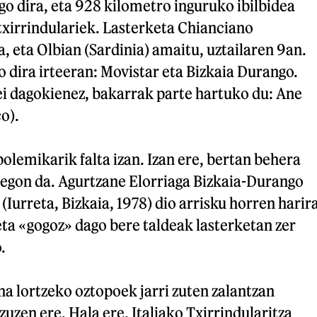
go dira, eta 928 kilometro inguruko ibilbidea
txirrindulariek. Lasterketa Chianciano
 eta Olbian (Sardinia) amaitu, uztailaren 9an.
go dira irteeran: Movistar eta Bizkaia Durango.
ei dagokienez, bakarrak parte hartuko du: Ane
o).
polemikarik falta izan. Izan ere, bertan behera
 egon da. Agurtzane Elorriaga Bizkaia-Durango
(Iurreta, Bizkaia, 1978) dio arrisku horren harir
 eta «gogoz» dago bere taldeak lasterketan zer
.
a lortzeko oztopoek jarri zuten zalantzan
zuzen ere. Hala ere, Italiako Txirrindularitza