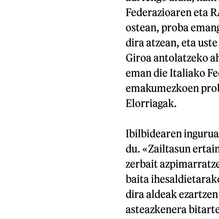
Federazioaren eta R
ostean, proba emang
dira atzean, eta ust
Giroa antolatzeko a
eman die Italiako Fe
emakumezkoen proba
Elorriagak.
Ibilbidearen ingurua
du. «Zailtasun ertai
zerbait azpimarratz
baita ihesaldietarak
dira aldeak ezartzen
asteazkenera bitarte