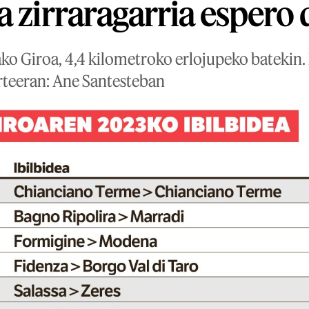
a zirraragarria espero 
ako Giroa, 4,4 kilometroko erlojupeko batekin. 
rteeran: Ane Santesteban