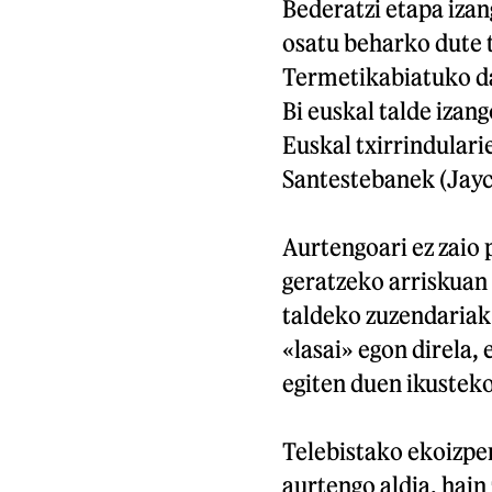
Bederatzi etapa izan
osatu beharko dute 
Termetikabiatuko da,
Bi euskal talde izan
Euskal txirrindulari
Santestebanek (Jayc
Aurtengoari ez zaio 
geratzeko arriskuan
taldeko zuzendariak 
«lasai» egon direla,
egiten duen ikusteko
Telebistako ekoizpen
aurtengo aldia, hain 