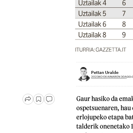
Pettan Uralde
2023KO EKAINAREN 30A
00:
Gaur hasiko da emak
ospetsuenaren, hau 
erlojupeko etapa bat
talderik onenetako 1