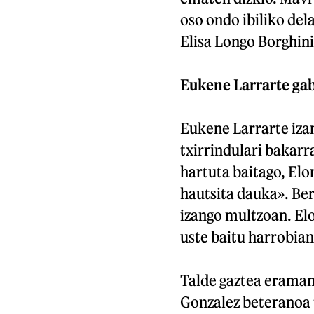
oso ondo ibiliko del
Elisa Longo Borghini
Eukene Larrarte ga
Eukene Larrarte izan
txirrindulari bakarr
hartuta baitago, Elo
hautsita dauka». Ber
izango multzoan. Elo
uste baitu harrobian
Talde gaztea eraman 
Gonzalez beteranoa 