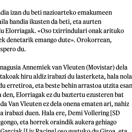
ndia izan du beti nazioarteko emakumeen
ila handia ikusten da beti, eta aurten
 Elorriagak. «Oso txirrindulari onak arituko
apek denetarik emango dute». Orokorrean,
espero du.
 nagusia Annemiek van Vleuten (Movistar) dela
akoak hiru aldiz irabazi du lasterketa, hala nola
du erretiroa, eta beste behin arrastoa utzita esa
 den, Elorriagak ez du baztertu ezusteren bat
da Van Vleuten ez dela onena ematen ari, nahiz
a irabazi duen. Hala ere, Demi Vollering [SD
egongo, eta horrek oraindik aukera gehiago
Garciak [Liv Racing] oso gustuko du Giroa, eta