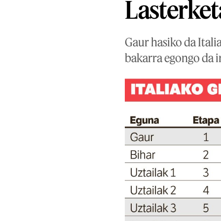
Lasterket
Gaur hasiko da Itali
bakarra egongo da i