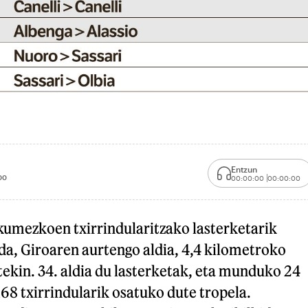
Entzun
00
00:00:00
00:00:00
umezkoen txirrindularitzako lasterketarik
da, Giroaren aurtengo aldia, 4,4 kilometroko
ekin. 34. aldia du lasterketak, eta munduko 24
68 txirrindularik osatuko dute tropela.