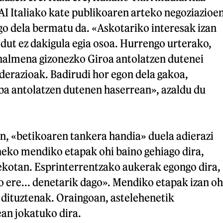
AI Italiako kate publikoaren arteko negoziazioe
o dela bermatu da. «Askotariko interesak izan
e dut ez dakigula egia osoa. Hurrengo urterako,
halmena gizonezko Giroa antolatzen dutenei
derazioak. Badirudi hor egon dela gakoa,
 antolatzen dutenen haserrean», azaldu du
n, «betikoaren tankera handia» duela adierazi
neko mendiko etapak ohi baino gehiago dira,
ekotan. Esprinterrentzako aukerak egongo dira,
o ere... denetarik dago». Mendiko etapak izan oh
 dituztenak. Oraingoan, astelehenetik
an jokatuko dira.