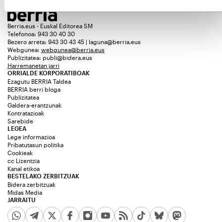
Berria.eus - Euskal Editorea SM
Telefonoa: 943 30 40 30
Bezero arreta: 943 30 43 45 | laguna@berria.eus
Webgunea:
webgunea@berria.eus
Publizitatea:
publi@bidera.eus
Harremanetan jarri
ORRIALDE KORPORATIBOAK
Ezagutu BERRIA Taldea
BERRIA berri bloga
Publizitatea
Galdera-erantzunak
Kontratazioak
Sarebide
LEGEA
Lege informazioa
Pribatutasun politika
Cookieak
cc Lizentzia
Kanal etikoa
BESTELAKO ZERBITZUAK
Bidera zerbitzuak
Midas Media
JARRAITU