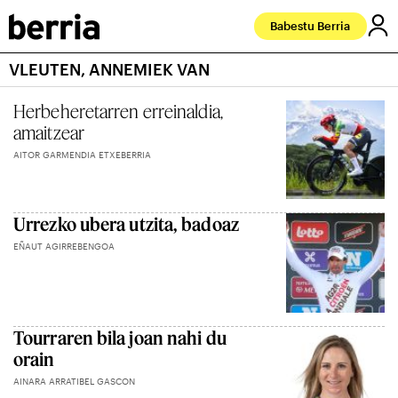
Babestu Berria
VLEUTEN, ANNEMIEK VAN
Herbeheretarren erreinaldia,
amaitzear
AITOR GARMENDIA ETXEBERRIA
Urrezko ubera utzita, badoaz
EÑAUT AGIRREBENGOA
Tourraren bila joan nahi du
orain
AINARA ARRATIBEL GASCON