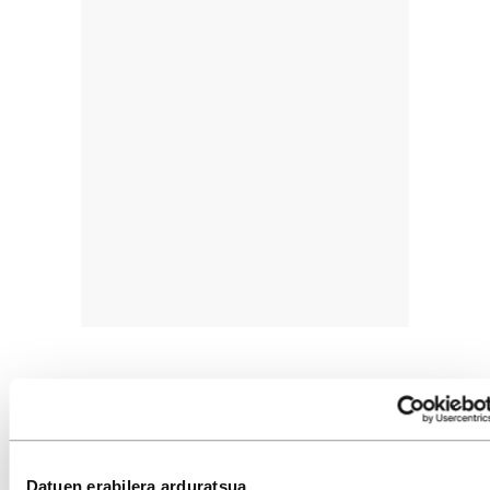
Van Vleutenek geraezin segitzen du Giroan
Datuen erabilera arduratsua