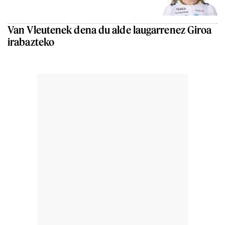
Van Vleutenek dena du alde laugarrenez Giroa
irabazteko