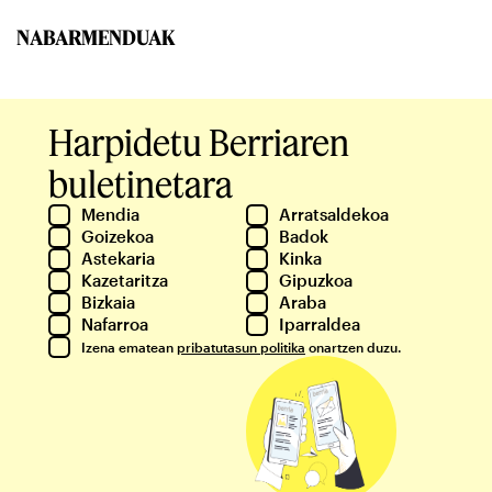
NABARMENDUAK
Harpidetu Berriaren
buletinetara
Mendia
Arratsaldekoa
Goizekoa
Badok
Astekaria
Kinka
Kazetaritza
Gipuzkoa
Bizkaia
Araba
Nafarroa
Iparraldea
Izena ematean
pribatutasun politika
onartzen duzu.