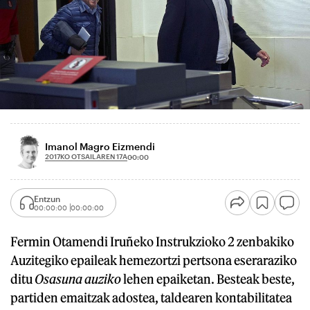
Imanol Magro Eizmendi
2017KO OTSAILAREN 17A
00:00
Entzun
00:00:00
00:00:00
Fermin Otamendi Iruñeko Instrukzioko 2 zenbakiko
Auzitegiko epaileak hemezortzi pertsona eseraraziko
ditu
Osasuna auziko
lehen epaiketan. Besteak beste,
partiden emaitzak adostea, taldearen kontabilitatea