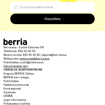
Berria.eus - Euskal Editorea SM
Telefonoa: 943 30 40 30
Bezero arreta: 943 30 43 45 | laguna@berria.eus
Webgunea:
webgunea@berria.eus
Publizitatea:
publi@bidera.eus
Harremanetan jarri
ORRIALDE KORPORATIBOAK
Ezagutu BERRIA Taldea
BERRIA berri bloga
Publizitatea
Galdera-erantzunak
Kontratazioak
Sarebide
LEGEA
Lege informazioa
Pribatutasun politika