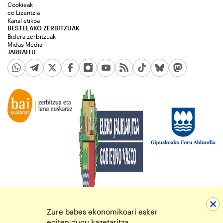
Cookieak
cc Lizentzia
Kanal etikoa
BESTELAKO ZERBITZUAK
Bidera zerbitzuak
Midas Media
JARRAITU
Zure babes ekonomikoari esker
egiten dugu kazetaritza