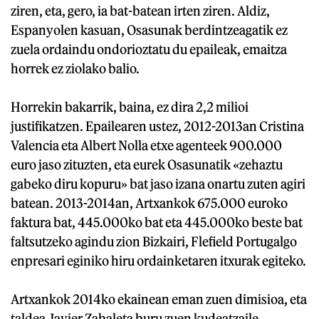
ziren, eta, gero, ia bat-batean irten ziren. Aldiz,
Espanyolen kasuan, Osasunak berdintzeagatik ez
zuela ordaindu ondorioztatu du epaileak, emaitza
horrek ez ziolako balio.
Horrekin bakarrik, baina, ez dira 2,2 milioi
justifikatzen. Epailearen ustez, 2012-2013an Cristina
Valencia eta Albert Nolla etxe agenteek 900.000
euro jaso zituzten, eta eurek Osasunatik «zehaztu
gabeko diru kopuru» bat jaso izana onartu zuten agiri
batean. 2013-2014an, Artxankok 675.000 euroko
faktura bat, 445.000ko bat eta 445.000ko beste bat
faltsutzeko agindu zion Bizkairi, Flefield Portugalgo
enpresari eginiko hiru ordainketaren itxurak egiteko.
Artxankok 2014ko ekainean eman zuen dimisioa, eta
taldea Javier Zabaleta buru zuen kudeatzaile