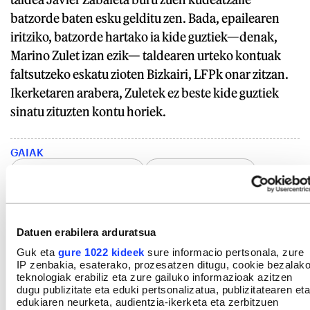
batzorde baten esku gelditu zen. Bada, epailearen
iritziko, batzorde hartako ia kide guztiek—denak,
Marino Zulet izan ezik— taldearen urteko kontuak
faltsutzeko eskatu zioten Bizkairi, LFPk onar zitzan.
Ikerketaren arabera, Zuletek ez beste kide guztiek
sinatu zituzten kontu horiek.
GAIAK
Osasuna futbol taldea
Artxanko, Miguel
Nafarroa
Euskal Herria
Polizia eta justizia
Kirol jarduerak
Auzibideak
Datuen erabilera arduratsua
Ustelkeriak eta iruzurrak
Guk eta
gure 1022 kideek
sure informacio pertsonala, zure
IP zenbakia, esaterako, prozesatzen ditugu, cookie bezalak
Kirol taldeen kudeaketa
Delituak
Justizia
teknologiak erabiliz eta zure gailuko informazioak azitzen
dugu publizitate eta eduki pertsonalizatua, publizitatearen eta
edukiaren neurketa, audientzia-ikerketa eta zerbitzuen