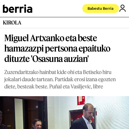
Babestu Berria
KIROLA
Miguel Artxanko eta beste
hamazazpi pertsona epaituko
dituzte 'Osasuna auzian'
Zuzendaritzako hainbat kide ohi eta Betiseko hiru
jokalari daude tartean. Partidak erosi izana egozten
diete, besteak beste. Puñal eta Vasiljevic, libre