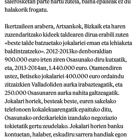
salerosketan parte hartu zutela, baina epaileak ez du
halakorik frogatu.
Ikertzaileen arabera, Artxankok, Bizkaik eta haren
zuzendaritzako kideek taldearen dirua erabili zuten
«beste talde batzuetako jokalariei eman eta lehiaketa
baldintzatzeko». 2012-2013ko denboraldian
900.000 euro irten ziren Osasunako diru kutxatik,
eta, 2013-2014an, 1.440.000 euro. Otamendiren
ustez, Betiseko jokalariei 400.000 euro ordaindu
zitzaizkien Valladoliden aurka irabazteagatik, eta
250.000 Osasunaren aurka nahita galtzeagatik.
Jokalari horiek, besteak beste, euren sakelako
telefonoen kokalekuarengatik epaituko ditu,
Osasunako ordezkariekin izandako negoziazio
tokietatik gertu zeudelako. Jokalari horien banku
kontuetan, halaber, eskudiru sarrera handiak egon