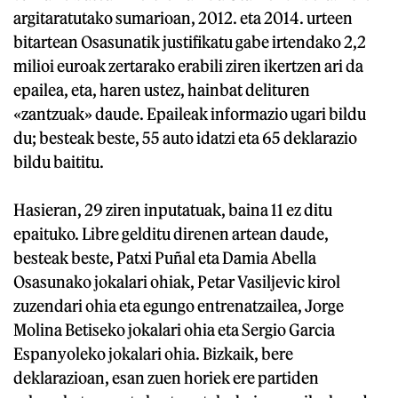
argitaratutako sumarioan, 2012. eta 2014. urteen
bitartean Osasunatik justifikatu gabe irtendako 2,2
milioi euroak zertarako erabili ziren ikertzen ari da
epailea, eta, haren ustez, hainbat delituren
«zantzuak» daude. Epaileak informazio ugari bildu
du; besteak beste, 55 auto idatzi eta 65 deklarazio
bildu baititu.
Hasieran, 29 ziren inputatuak, baina 11 ez ditu
epaituko. Libre gelditu direnen artean daude,
besteak beste, Patxi Puñal eta Damia Abella
Osasunako jokalari ohiak, Petar Vasiljevic kirol
zuzendari ohia eta egungo entrenatzailea, Jorge
Molina Betiseko jokalari ohia eta Sergio Garcia
Espanyoleko jokalari ohia. Bizkaik, bere
deklarazioan, esan zuen horiek ere partiden