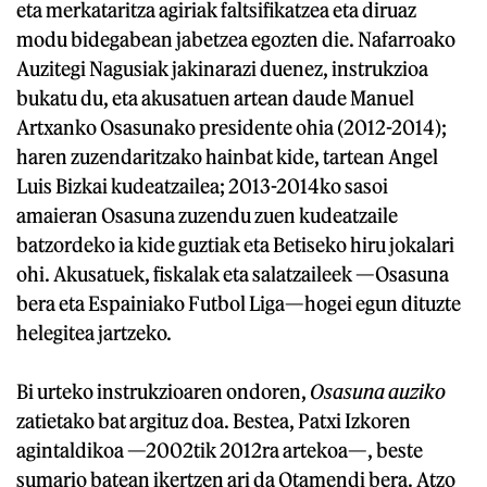
eta merkataritza agiriak faltsifikatzea eta diruaz
modu bidegabean jabetzea egozten die. Nafarroako
Auzitegi Nagusiak jakinarazi duenez, instrukzioa
bukatu du, eta akusatuen artean daude Manuel
Artxanko Osasunako presidente ohia (2012-2014);
haren zuzendaritzako hainbat kide, tartean Angel
Luis Bizkai kudeatzailea; 2013-2014ko sasoi
amaieran Osasuna zuzendu zuen kudeatzaile
batzordeko ia kide guztiak eta Betiseko hiru jokalari
ohi. Akusatuek, fiskalak eta salatzaileek —Osasuna
bera eta Espainiako Futbol Liga—hogei egun dituzte
helegitea jartzeko.
Bi urteko instrukzioaren ondoren,
Osasuna auziko
zatietako bat argituz doa. Bestea, Patxi Izkoren
agintaldikoa —2002tik 2012ra artekoa—, beste
sumario batean ikertzen ari da Otamendi bera. Atzo