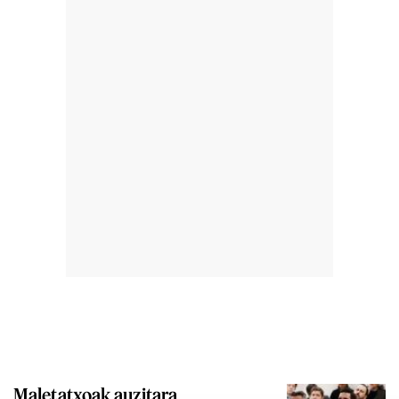
Maletatxoak auzitara