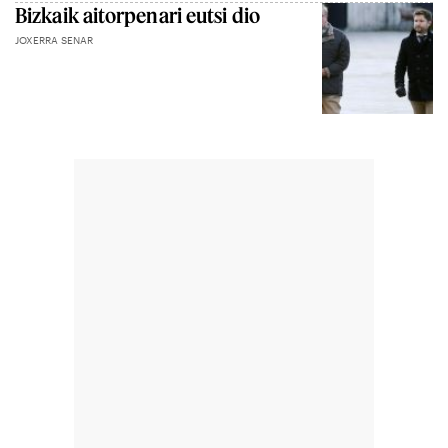
Bizkaik aitorpenari eutsi dio
JOXERRA SENAR