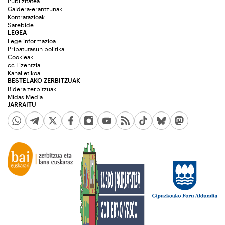
Publizitatea
Galdera-erantzunak
Kontratazioak
Sarebide
LEGEA
Lege informazioa
Pribatutasun politika
Cookieak
cc Lizentzia
Kanal etikoa
BESTELAKO ZERBITZUAK
Bidera zerbitzuak
Midas Media
JARRAITU