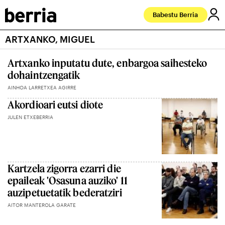
Babestu Berria
ARTXANKO, MIGUEL
Artxanko inputatu dute, enbargoa saihesteko
dohaintzengatik
AINHOA LARRETXEA AGIRRE
Akordioari eutsi diote
JULEN ETXEBERRIA
Kartzela zigorra ezarri die
epaileak 'Osasuna auziko' 11
auzipetuetatik bederatziri
AITOR MANTEROLA GARATE