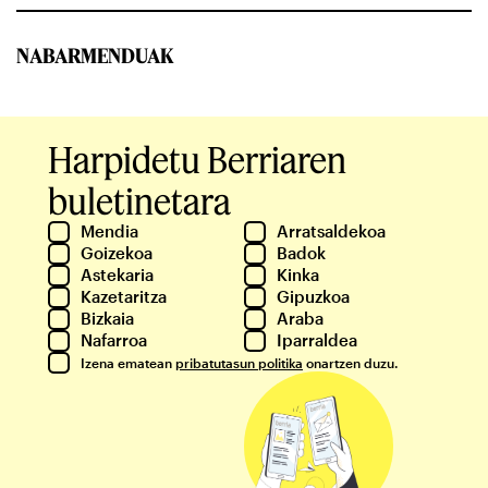
NABARMENDUAK
Harpidetu Berriaren
buletinetara
Mendia
Arratsaldekoa
Goizekoa
Badok
Astekaria
Kinka
Kazetaritza
Gipuzkoa
Bizkaia
Araba
Nafarroa
Iparraldea
Izena ematean
pribatutasun politika
onartzen duzu.