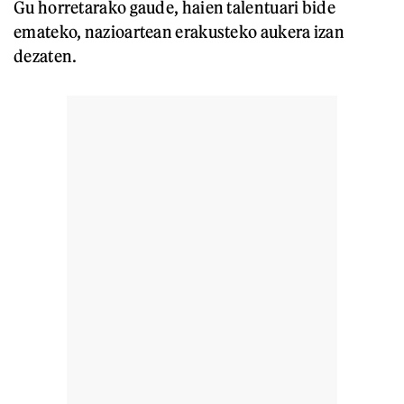
Gu horretarako gaude, haien talentuari bide
emateko, nazioartean erakusteko aukera izan
dezaten.