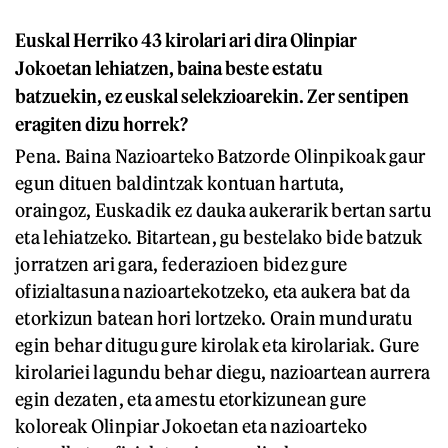
Euskal Herriko 43 kirolari ari dira Olinpiar
Jokoetan lehiatzen, baina beste estatu
batzuekin, ez euskal selekzioarekin. Zer sentipen
eragiten dizu horrek?
Pena. Baina Nazioarteko Batzorde Olinpikoak gaur
egun dituen baldintzak kontuan hartuta,
oraingoz, Euskadik ez dauka aukerarik bertan sartu
eta lehiatzeko. Bitartean, gu bestelako bide batzuk
jorratzen ari gara, federazioen bidez gure
ofizialtasuna nazioartekotzeko, eta aukera bat da
etorkizun batean hori lortzeko. Orain munduratu
egin behar ditugu gure kirolak eta kirolariak. Gure
kirolariei lagundu behar diegu, nazioartean aurrera
egin dezaten, eta amestu etorkizunean gure
koloreak Olinpiar Jokoetan eta nazioarteko