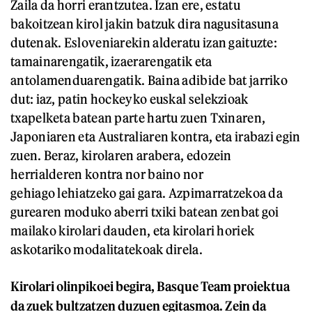
Zaila da horri erantzutea. Izan ere, estatu
bakoitzean kirol jakin batzuk dira nagusitasuna
dutenak. Esloveniarekin alderatu izan gaituzte:
tamainarengatik, izaerarengatik eta
antolamenduarengatik. Baina adibide bat jarriko
dut: iaz, patin hockeyko euskal selekzioak
txapelketa batean parte hartu zuen Txinaren,
Japoniaren eta Australiaren kontra, eta irabazi egin
zuen. Beraz, kirolaren arabera, edozein
herrialderen kontra nor baino nor
gehiago lehiatzeko gai gara. Azpimarratzekoa da
gurearen moduko aberri txiki batean zenbat goi
mailako kirolari dauden, eta kirolari horiek
askotariko modalitatekoak direla.
Kirolari olinpikoei begira, Basque Team proiektua
da zuek bultzatzen duzuen egitasmoa. Zein da