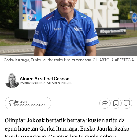
Gorka Iturriaga, Eusko Jaurlaritzako kirol zuzendaria. OLI ARTOLA APEZTEGIA
Ainara Arratibel Gascon
2024KO UZTAILAREN 31
PARIS
05:05
Entzun
00:00:00
00:08:04
Olinpiar Jokoak bertatik bertara ikusten aritu da
egun hauetan Gorka Iturriaga, Eusko Jaurlaritzako
Kirol zuzendaria. Gozatua hartu duela nabari