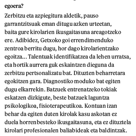
egoera?
Zerbitzu eta azpiegitura aldetik, pauso
garrantzitsuak eman ditugu azken urteetan,
baita gure kirolarien ikusgaitasuna areagotzeko
ere. Adibidez, Getxoko goi errendimenduko
zentroa berritu dugu, hor dago kirolarientzako
egoitza... Talentuak identifikatzea da lehen urratsa,
eta hortik aurrera guk eskaintzen dieguna da
zerbitzu pertsonalizatu bat. Dituzten beharretara
egokitzen gara. Diagnostiko moduko bat egiten
dugu elkarrekin. Batzuek entrenatzeko tokiak
eskatzen dizkigute, beste batzuek laguntza
psikologikoa, fisioterapeutikoa. Kontuan izan
behar da egiten duten kirolak kasu askotan ez
duela horrenbesteko ikusgaitasuna, eta ez dituztela
kirolari profesionalen baliabideak eta baldintzak.