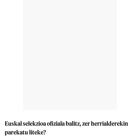
Euskal selekzioa ofiziala balitz, zer herrialderekin
parekatu liteke?