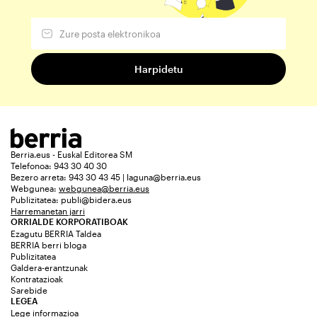
Berria.eus - Euskal Editorea SM
Telefonoa: 943 30 40 30
Bezero arreta: 943 30 43 45 | laguna@berria.eus
Webgunea:
webgunea@berria.eus
Publizitatea:
publi@bidera.eus
Harremanetan jarri
ORRIALDE KORPORATIBOAK
Ezagutu BERRIA Taldea
BERRIA berri bloga
Publizitatea
Galdera-erantzunak
Kontratazioak
Sarebide
LEGEA
Lege informazioa