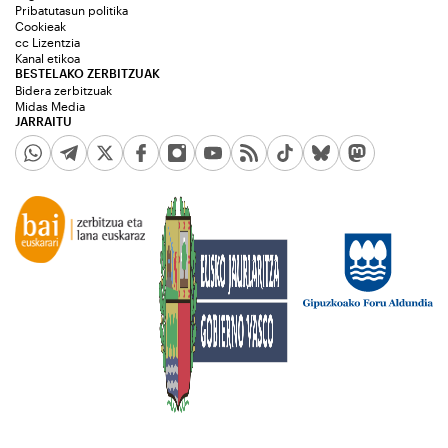
Pribatutasun politika
Cookieak
cc Lizentzia
Kanal etikoa
BESTELAKO ZERBITZUAK
Bidera zerbitzuak
Midas Media
JARRAITU