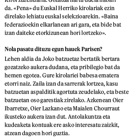
da. «Pena» du Euskal Herriko kirolariak ezin
direlako lehiatu euskal selekzioarekin. «Baina
federazioekin elkarlanean ari gara, eta bide bat
izan daiteke etorkizunean hori lortzeko».
Nola pasatu dituzu egun hauek Parisen?
Lehen aldia da Joko batzuetaz bertatik bertara
gozatzeko aukera dudana, eta pribilegio bat da
hemen egotea. Gure kirolariei babesa ematera
etorri naiz. Zaila izan da sarrerak lortzea, kasu
batzuetan aspalditik agortuta zeudelako, eta beste
batzuetan oso garestiak zirelako. Azkenean Oier
Ibarretxe, Oier Lazkano eta Maialen Chourraut
ikusteko aukera izan dut. Antolakuntza eta
kudeaketa kontuak ere asko interesatu zaizkit,
atzean dagoen hori guztia.