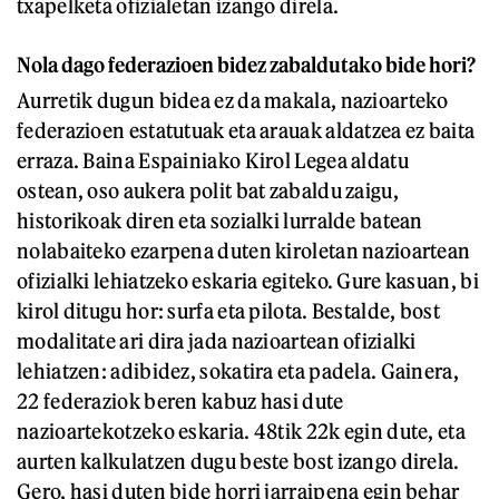
txapelketa ofizialetan izango direla.
Nola dago federazioen bidez zabaldutako bide hori?
Aurretik dugun bidea ez da makala, nazioarteko
federazioen estatutuak eta arauak aldatzea ez baita
erraza. Baina Espainiako Kirol Legea aldatu
ostean, oso aukera polit bat zabaldu zaigu,
historikoak diren eta sozialki lurralde batean
nolabaiteko ezarpena duten kiroletan nazioartean
ofizialki lehiatzeko eskaria egiteko. Gure kasuan, bi
kirol ditugu hor: surfa eta pilota. Bestalde, bost
modalitate ari dira jada nazioartean ofizialki
lehiatzen: adibidez, sokatira eta padela. Gainera,
22 federaziok beren kabuz hasi dute
nazioartekotzeko eskaria. 48tik 22k egin dute, eta
aurten kalkulatzen dugu beste bost izango direla.
Gero, hasi duten bide horri jarraipena egin behar