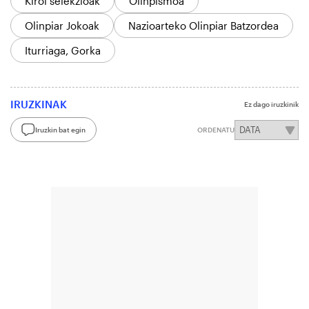
Kirol selekzioak
Olinpismoa
Olinpiar Jokoak
Nazioarteko Olinpiar Batzordea
Iturriaga, Gorka
IRUZKINAK
Ez dago iruzkinik
Iruzkin bat egin
ORDENATU