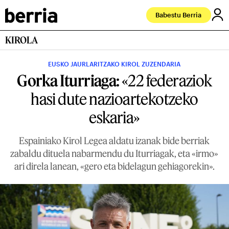
Babestu Berria
KIROLA
EUSKO JAURLARITZAKO KIROL ZUZENDARIA
Gorka Iturriaga:
«22 federaziok
hasi dute nazioartekotzeko
eskaria»
Espainiako Kirol Legea aldatu izanak bide berriak
zabaldu dituela nabarmendu du Iturriagak, eta «irmo»
ari direla lanean, «gero eta bidelagun gehiagorekin».