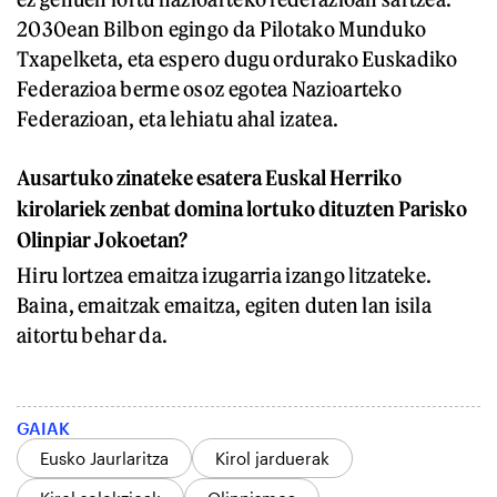
2030ean Bilbon egingo da Pilotako Munduko
Txapelketa, eta espero dugu ordurako Euskadiko
Federazioa berme osoz egotea Nazioarteko
Federazioan, eta lehiatu ahal izatea.
Ausartuko zinateke esatera Euskal Herriko
kirolariek zenbat domina lortuko dituzten Parisko
Olinpiar Jokoetan?
Hiru lortzea emaitza izugarria izango litzateke.
Baina, emaitzak emaitza, egiten duten lan isila
aitortu behar da.
GAIAK
Eusko Jaurlaritza
Kirol jarduerak