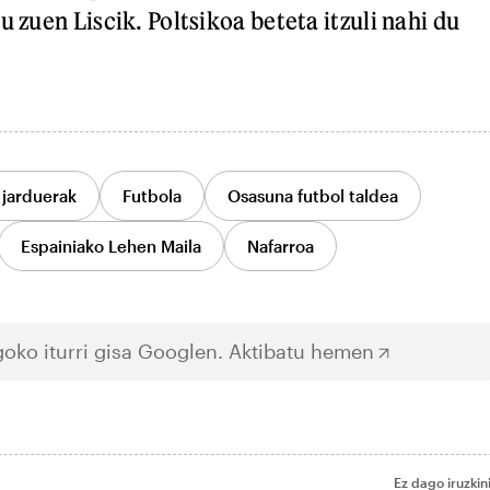
u zuen Liscik. Poltsikoa beteta itzuli nahi du
 jarduerak
Futbola
Osasuna futbol taldea
Espainiako Lehen Maila
Nafarroa
oko iturri gisa Googlen.
Aktibatu hemen
Ez dago iruzkin