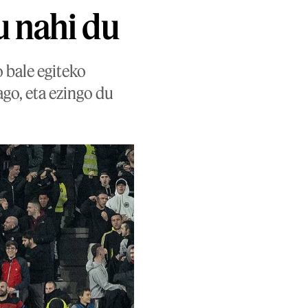
u nahi du
 bale egiteko
ago, eta ezingo du