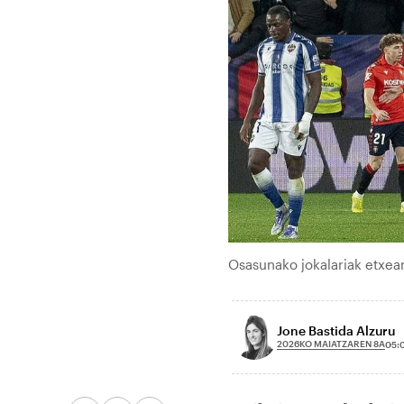
Osasunako jokalariak etxea
Jone Bastida Alzuru
2026KO MAIATZAREN 8A
05: