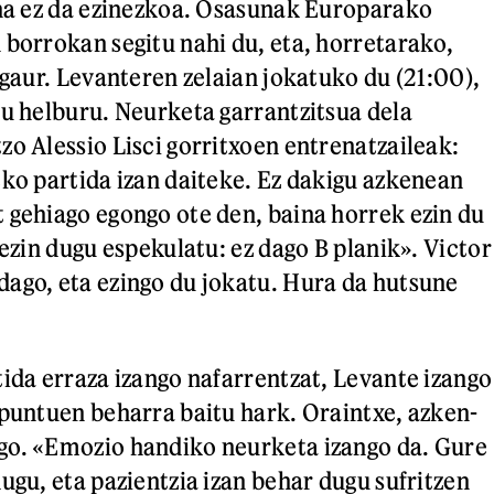
ina ez da ezinezkoa. Osasunak Europarako
 borrokan segitu nahi du, eta, horretarako,
 gaur. Levanteren zelaian jokatuko du (21:00),
tu helburu. Neurketa garrantzitsua dela
zo Alessio Lisci gorritxoen entrenatzaileak:
eko partida izan daiteke. Ez dakigu azkenean
 gehiago egongo ote den, baina horrek ezin du
 ezin dugu espekulatu: ez dago B planik». Victor
ago, eta ezingo du jokatu. Hura da hutsune
tida erraza izango nafarrentzat, Levante izango
 puntuen beharra baitu hark. Oraintxe, azken-
go. «Emozio handiko neurketa izango da. Gure
ugu, eta pazientzia izan behar dugu sufritzen