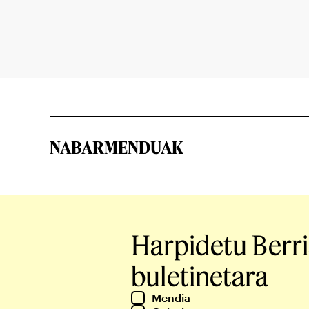
NABARMENDUAK
Harpidetu Berr
buletinetara
Mendia