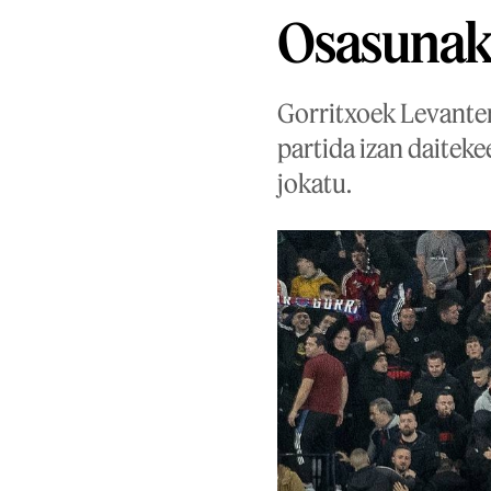
Osasunak 
Gorritxoek Levantere
partida izan daiteke
jokatu.