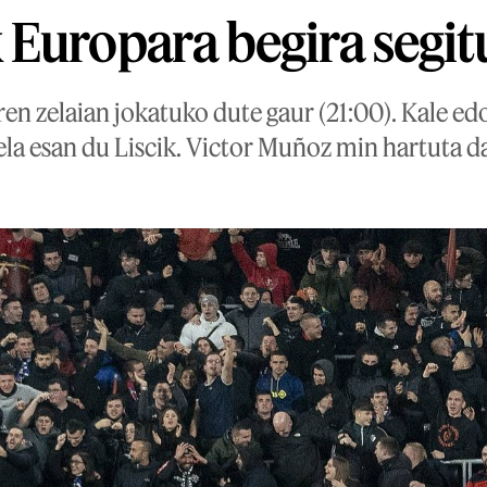
Europara begira segit
n zelaian jokatuko dute gaur (21:00). Kale edo
ela esan du Liscik. Victor Muñoz min hartuta d