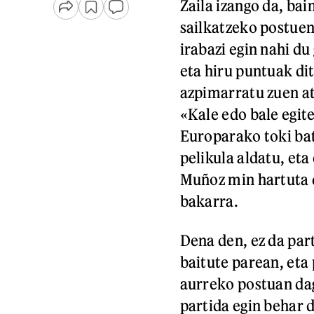
Zaila izango da, ba
sailkatzeko postuen
irabazi egin nahi du
eta hiru puntuak di
azpimarratu zuen at
«Kale edo bale egit
Europarako toki bat
pelikula aldatu, eta
Muñoz min hartuta d
bakarra.
Dena den, ez da par
baitute parean, eta
aurreko postuan da
partida egin behar d