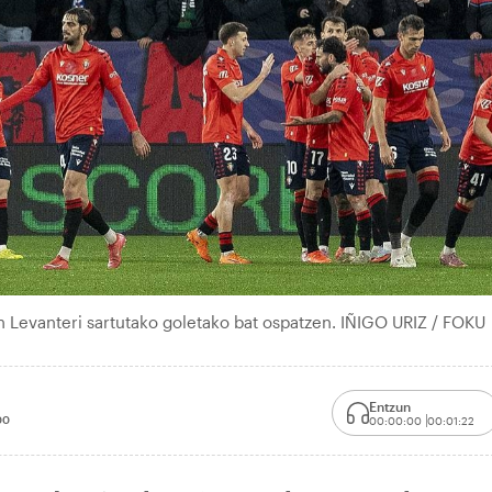
n Levanteri sartutako goletako bat ospatzen. IÑIGO URIZ / FOKU
Entzun
00
00:00:00
00:01:22