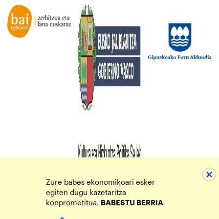
Zure babes ekonomikoari esker
egiten dugu kazetaritza
konprometitua.
BABESTU BERRIA