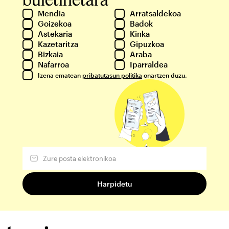
Mendia
Arratsaldekoa
Goizekoa
Badok
Astekaria
Kinka
Kazetaritza
Gipuzkoa
Bizkaia
Araba
Nafarroa
Iparraldea
Izena ematean
pribatutasun politika
onartzen duzu.