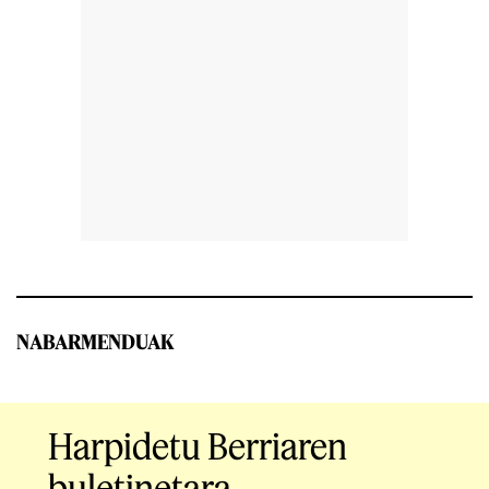
NABARMENDUAK
Harpidetu Berriaren
buletinetara