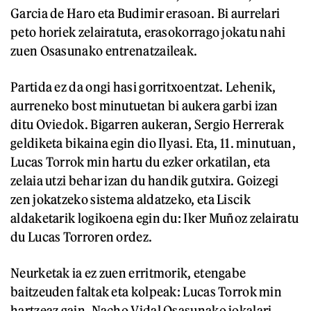
Garcia de Haro eta Budimir erasoan. Bi aurrelari
peto horiek zelairatuta, erasokorrago jokatu nahi
zuen Osasunako entrenatzaileak.
Partida ez da ongi hasi gorritxoentzat. Lehenik,
aurreneko bost minutuetan bi aukera garbi izan
ditu Oviedok. Bigarren aukeran, Sergio Herrerak
geldiketa bikaina egin dio Ilyasi. Eta, 11. minutuan,
Lucas Torrok min hartu du ezker orkatilan, eta
zelaia utzi behar izan du handik gutxira. Goizegi
zen jokatzeko sistema aldatzeko, eta Liscik
aldaketarik logikoena egin du: Iker Muñoz zelairatu
du Lucas Torroren ordez.
Neurketak ia ez zuen erritmorik, etengabe
baitzeuden faltak eta kolpeak: Lucas Torrok min
hartzeaz gain, Nacho Vidal Osasunako jokalari