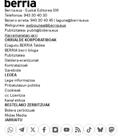
Berria.eus - Euskal Editorea SM
Telefonoa: 943 30 40 30
Bezero arreta: 943 30 43 45 | laguna@berria.eus
Webgunea:
webgunea@berria.eus
Publizitatea:
publi@bidera.eus
Harremanetan jarri
ORRIALDE KORPORATIBOAK
Ezagutu BERRIA Taldea
BERRIA berri bloga
Publizitatea
Galdera-erantzunak
Kontratazioak
Sarebide
LEGEA
Lege informazioa
Pribatutasun politika
Cookieak
cc Lizentzia
Kanal etikoa
BESTELAKO ZERBITZUAK
Bidera zerbitzuak
Midas Media
JARRAITU