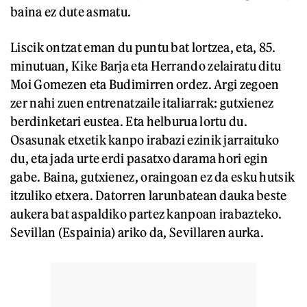
baina ez dute asmatu.
Liscik ontzat eman du puntu bat lortzea, eta, 85.
minutuan, Kike Barja eta Herrando zelairatu ditu
Moi Gomezen eta Budimirren ordez. Argi zegoen
zer nahi zuen entrenatzaile italiarrak: gutxienez
berdinketari eustea. Eta helburua lortu du.
Osasunak etxetik kanpo irabazi ezinik jarraituko
du, eta jada urte erdi pasatxo darama hori egin
gabe. Baina, gutxienez, oraingoan ez da esku hutsik
itzuliko etxera. Datorren larunbatean dauka beste
aukera bat aspaldiko partez kanpoan irabazteko.
Sevillan (Espainia) ariko da, Sevillaren aurka.