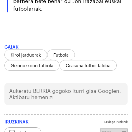
berbera bete behar du Jon Irazabal euskal
futbolariak.
GAIAK
Kirol jarduerak
Futbola
Gizonezkoen futbola
Osasuna futbol taldea
Aukeratu
BERRIA
gogoko iturri gisa Googlen.
Aktibatu hemen
IRUZKINAK
Ez dago iruzkinik