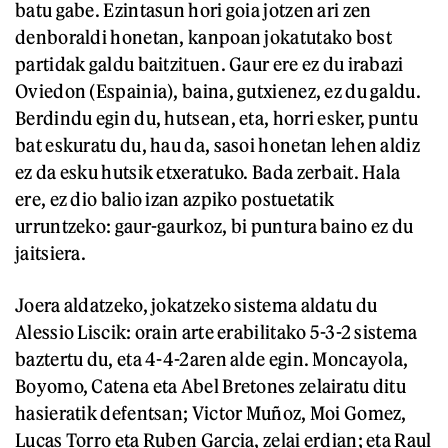
batu gabe. Ezintasun hori goia jotzen ari zen
denboraldi honetan, kanpoan jokatutako bost
partidak galdu baitzituen. Gaur ere ez du irabazi
Oviedon (Espainia), baina, gutxienez, ez du galdu.
Berdindu egin du, hutsean, eta, horri esker, puntu
bat eskuratu du, hau da, sasoi honetan lehen aldiz
ez da esku hutsik etxeratuko. Bada zerbait. Hala
ere, ez dio balio izan azpiko postuetatik
urruntzeko: gaur-gaurkoz, bi puntura baino ez du
jaitsiera.
Joera aldatzeko, jokatzeko sistema aldatu du
Alessio Liscik: orain arte erabilitako 5-3-2 sistema
baztertu du, eta 4-4-2aren alde egin. Moncayola,
Boyomo, Catena eta Abel Bretones zelairatu ditu
hasieratik defentsan; Victor Muñoz, Moi Gomez,
Lucas Torro eta Ruben Garcia, zelai erdian; eta Raul