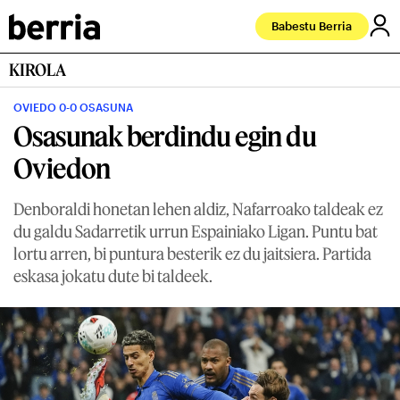
Babestu Berria
KIROLA
OVIEDO 0-0 OSASUNA
Osasunak berdindu egin du
Oviedon
Denboraldi honetan lehen aldiz, Nafarroako taldeak ez
du galdu Sadarretik urrun Espainiako Ligan. Puntu bat
lortu arren, bi puntura besterik ez du jaitsiera. Partida
eskasa jokatu dute bi taldeek.