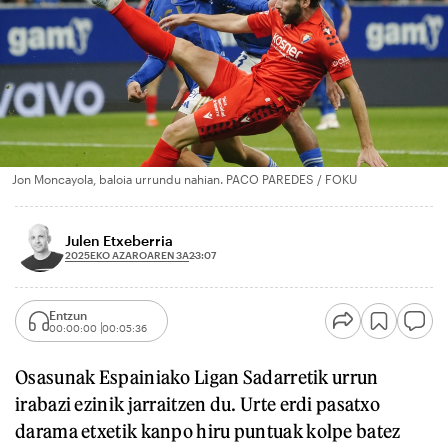
Jon Moncayola, baloia urrundu nahian. PACO PAREDES / FOKU
Julen Etxeberria
2025EKO AZAROAREN 3A
23:07
Entzun
00:00:00
00:05:36
Osasunak Espainiako Ligan Sadarretik urrun
irabazi ezinik jarraitzen du. Urte erdi pasatxo
darama etxetik kanpo hiru puntuak kolpe batez