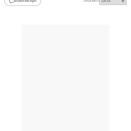
Iruzkin bat egin
ORDENATU