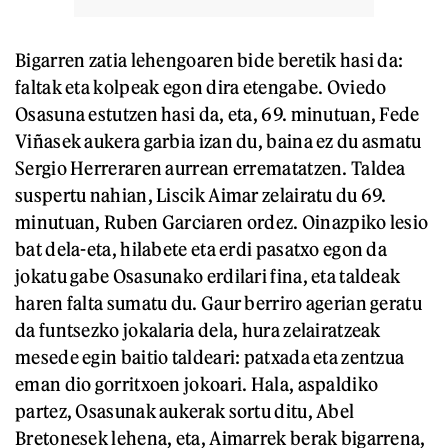
Bigarren zatia lehengoaren bide beretik hasi da:
faltak eta kolpeak egon dira etengabe. Oviedo
Osasuna estutzen hasi da, eta, 69. minutuan, Fede
Viñasek aukera garbia izan du, baina ez du asmatu
Sergio Herreraren aurrean errematatzen. Taldea
suspertu nahian, Liscik Aimar zelairatu du 69.
minutuan, Ruben Garciaren ordez. Oinazpiko lesio
bat dela-eta, hilabete eta erdi pasatxo egon da
jokatu gabe Osasunako erdilari fina, eta taldeak
haren falta sumatu du. Gaur berriro agerian geratu
da funtsezko jokalaria dela, hura zelairatzeak
mesede egin baitio taldeari: patxada eta zentzua
eman dio gorritxoen jokoari. Hala, aspaldiko
partez, Osasunak aukerak sortu ditu, Abel
Bretonesek lehena, eta, Aimarrek berak bigarrena,