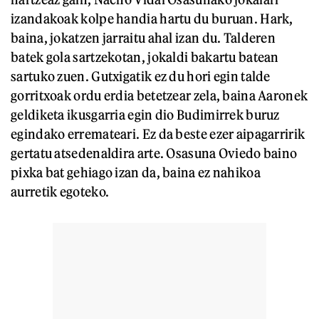
izandakoak kolpe handia hartu du buruan. Hark,
baina, jokatzen jarraitu ahal izan du. Talderen
batek gola sartzekotan, jokaldi bakartu batean
sartuko zuen. Gutxigatik ez du hori egin talde
gorritxoak ordu erdia betetzear zela, baina Aaronek
geldiketa ikusgarria egin dio Budimirrek buruz
egindako erremateari. Ez da beste ezer aipagarririk
gertatu atsedenaldira arte. Osasuna Oviedo baino
pixka bat gehiago izan da, baina ez nahikoa
aurretik egoteko.